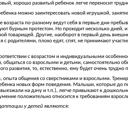
ровый, хорошо развитый ребенок легче переносит трудн
ребенка можно заинтересовать новой игрушкой, заняти
е возраста по-разному ведут себя в первые дни пребыв
уют бурным протестом. Но проходит несколько дней, и 
грой товарищей. Другие, наоборот в первый день внеш
я с родителями, плохо едят, спят, не принимают участ
 соответствии с возрастом и индивидуальными особенно
, общаться со взрослыми и детьми, самостоятельно обсл
ого развития, то, естественно, ему будет очень трудн
, опыта общения со сверстниками и взрослыми. Тренир
ребенка новых форм поведения. Малыши, которые до по
выезжали на дачу и т.п.), легче привыкают к дошколь
умение положительно относится к требованиям взросл
даптации у детей являются
: