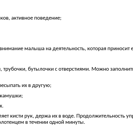
ков, активное поведение;
имание малыша на деятельность, которая приносит ему
и, трубочки, бутылочки с отверстиями. Можно заполни
ресыпать их в другую;
– камушки;
х.
ет кисти рук, держа их в воде. Продолжительность упр
олотенцем в течении одной минуты.