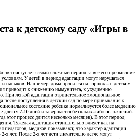
ста к детскому саду «Игры в
ебенка наступает самый сложный период за все его пребывание
 условиям. У детей в период адаптации могут нарушаться
и навыков. Например, дома просился на горшок – в детском
тояния приводит к снижению иммунитета, к ухудшению
лую. При легкой адаптации отрицательное эмоциональное
яца после поступления в детский сад по мере привыкания к
моциональное состояние ребенка нормализуется более медленно
 длится 7-10 дней и завершается без каких-либо осложнений.
а этот процесс длится несколько месяцев). В этот период
ения. Тяжелая адаптация отрицательно влияет как на
ия педагогов, медиков показывают, что характер адаптации
2-х лет. После 2-х лет дети значительно легче могут