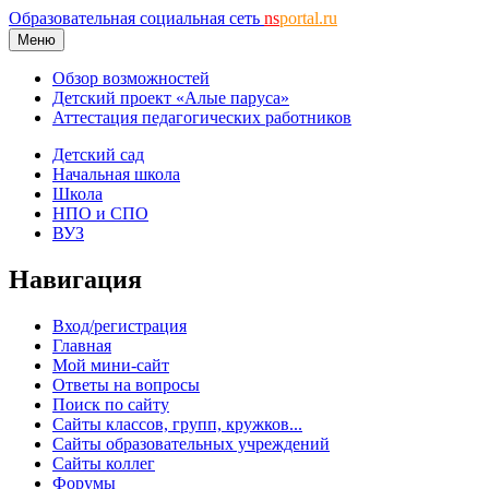
Образовательная социальная сеть
ns
portal.ru
Меню
Обзор возможностей
Детский проект «Алые паруса»
Аттестация педагогических работников
Детский сад
Начальная школа
Школа
НПО и СПО
ВУЗ
Навигация
Вход/регистрация
Главная
Мой мини-сайт
Ответы на вопросы
Поиск по сайту
Сайты классов, групп, кружков...
Сайты образовательных учреждений
Сайты коллег
Форумы