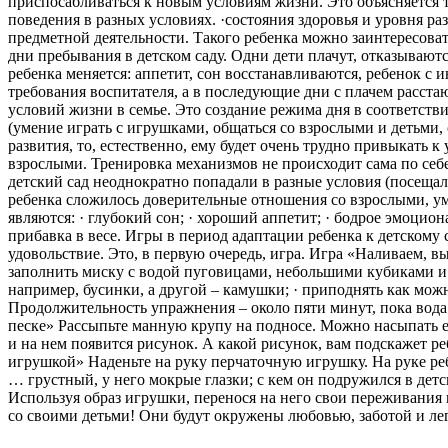
приспосабливаться к новым условиям жизни. Это объясняется т
поведения в разных условиях. ·состояния здоровья и уровня р
предметной деятельности. Такого ребенка можно заинтересоват
дни пребывания в детском саду. Одни дети плачут, отказываютс
ребенка меняется: аппетит, сон восстанавливаются, ребенок с
требования воспитателя, а в последующие дни с плачем расстаю
условий жизни в семье. Это создание режима дня в соответст
(умение играть с игрушками, общаться со взрослыми и детьми, 
развития, то, естественно, ему будет очень трудно привыкать
взрослыми. Тренировка механизмов не происходит сама по себ
детский сад неоднократно попадали в разные условия (посещал
ребенка сложилось доверительные отношения со взрослыми, у
являются: · глубокий сон; · хороший аппетит; · бодрое эмоци
прибавка в весе. Игры в период адаптации ребенка к детском
удовольствие. Это, в первую очередь, игра. Игра «Наливаем, 
заполнить миску с водой пуговицами, небольшими кубиками и т.
например, бусинки, а другой – камушки; · приподнять как мож
Продолжительность упражнения – около пяти минут, пока вода
песке» Рассыпьте манную крупу на подносе. Можно насыпать ее
и на нем появится рисунок. А какой рисунок, вам подскажет р
игрушкой» Наденьте на руку перчаточную игрушку. На руке реб
… грустный, у него мокрые глазки; с кем он подружился в детск
Используя образ игрушки, перенося на него свои переживания и
со своими детьми! Они будут окружены любовью, заботой и лег