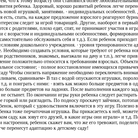
ем, что к этому возрасту они становятся более любознательными
азвития ребенка. Здоровый, хорошо развитый ребенок легче пере
ь новой игрушкой, занятиями. · индивидуальных особенностей. Д
я есть, спать, на каждое предложение взрослого реагируют бурн
 интересом следит за игрой товарищей. Другие, наоборот в перв
тся с родителями, плохо едят, спят, не принимают участия в игр
вии с возрастом и индивидуальными особенностями, формировани
самостоятельно обслуживать себя и т.д.). Если ребенок приходит
 к условиям дошкольного учреждения. · уровня тренированности
е. Необходимо создавать условия, которые требуют от ребенка 
и родственников, знакомых, выезжали на дачу и т.п.), легче пр
мение положительно относится к требованиям взрослых. Объект
ональное состояние; · полное восстановление имеющихся привычек
у саду Чтобы снизить напряжение необходимо переключить внима
выливаем, сравниваем» В таз с водой опускаются игрушки, поро
д. и поиграть с ними: · взять как можно больше предметов в одн
но больше предметов на ладонях. После выполнения каждого зада
 не остынет. По окончании игры руки ребенка следует растират
 горкой или разгладить. По подносу проскачут зайчики, потопа
ебенок, который с удовольствием включится в эту игру. Полезно
енка тоже перчаточная игрушка. Вы прикасаетесь к ней, можете
ом саду, как зовут его друзей, в какие игры они играли» и т.д. 
 настроения, ребенок скажет вам, что же его тревожит, поделит
че перенесут адаптацию к детскому саду!