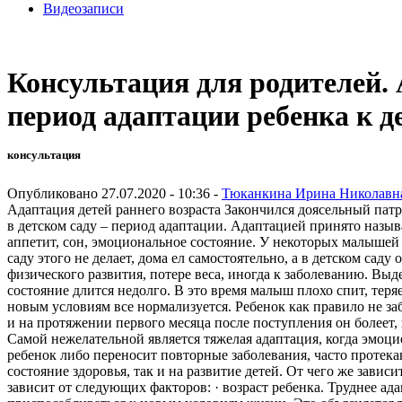
Видеозаписи
Консультация для родителей. 
период адаптации ребенка к д
консультация
Опубликовано 27.07.2020 - 10:36 -
Тюканкина Ирина Николавн
Адаптация детей раннего возраста Закончился доясельный патр
в детском саду – период адаптации. Адаптацией принято назыв
аппетит, сон, эмоциональное состояние. У некоторых малышей
саду этого не делает, дома ел самостоятельно, а в детском с
физического развития, потере веса, иногда к заболеванию. Вы
состояние длится недолго. В это время малыш плохо спит, теря
новым условиям все нормализуется. Ребенок как правило не за
и на протяжении первого месяца после поступления он болеет,
Самой нежелательной является тяжелая адаптация, когда эмоцио
ребенок либо переносит повторные заболевания, часто протек
состояние здоровья, так и на развитие детей. От чего же зави
зависит от следующих факторов: · возраст ребенка. Труднее ада