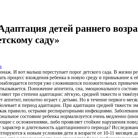
Адаптация детей раннего возра
етскому саду»
а
онаж. И вот малыш переступает порог детского сада. В жизни р
ать процесс вхождения ребенка в новую среду и привыкание к её
 наблюдается потеря уже сложившихся положительных привычек 
аду отказывается. Понижение аппетита, сна, эмоционального сос
деляют три степени адаптации: лёгкую, средней тяжести и тяжё
ет аппетит, неохотно играет с детьми. Но в течение первого мес
болевает в период адаптации. При адаптации средней тяжести э
 как правило, острыми респираторными инфекциями. Заболевание
нальное состояние ребенка нормализуется очень медленно (иногд
ающие с осложнениями, либо проявляет стойкие нарушения повед
сит характер и длительность адаптационного периода? Исследован
птируются к новым условиям дети в возрасте от 10-11 месяцев до 