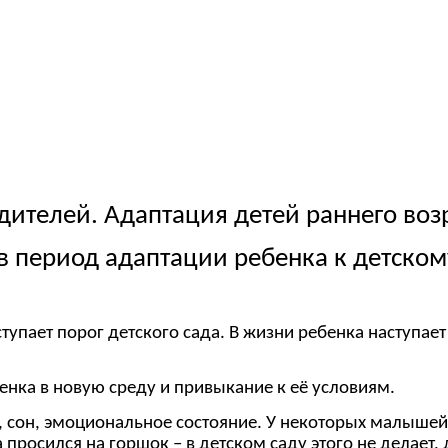
дителей. Адаптация детей раннего возр
в период адаптации ребенка к детском
упает порог детского сада. В жизни ребенка наступае
нка в новую среду и привыкание к её условиям.
т, сон, эмоциональное состояние. У некоторых малыше
осился на горшок – в детском саду этого не делает, 