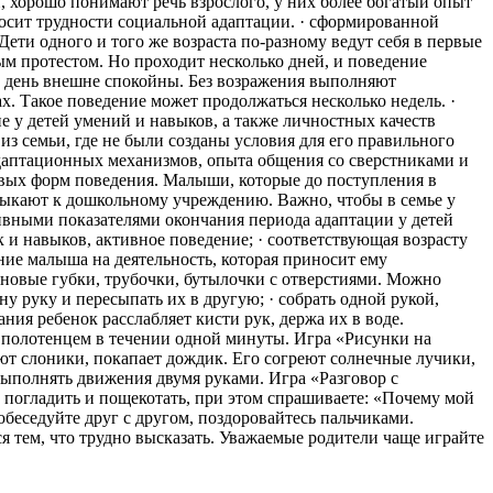
, хорошо понимают речь взрослого, у них более богатый опыт
носит трудности социальной адаптации. · сформированной
ети одного и того же возраста по-разному ведут себя в первые
ым протестом. Но проходит несколько дней, и поведение
ый день внешне спокойны. Без возражения выполняют
ах. Такое поведение может продолжаться несколько недель. ·
е у детей умений и навыков, а также личностных качеств
 из семьи, где не были созданы условия для его правильного
 адаптационных механизмов, опыта общения со сверстниками и
новых форм поведения. Малыши, которые до поступления в
ивыкают к дошкольному учреждению. Важно, чтобы в семье у
ивными показателями окончания периода адаптации у детей
 и навыков, активное поведение; · соответствующая возрасту
ние малыша на деятельность, которая приносит ему
лоновые губки, трубочки, бутылочки с отверстиями. Можно
у руку и пересыпать их в другую; · собрать одной рукой,
ния ребенок расслабляет кисти рук, держа их в воде.
ь полотенцем в течении одной минуты. Игра «Рисунки на
ют слоники, покапает дождик. Его согреют солнечные лучики,
 выполнять движения двумя руками. Игра «Разговор с
 погладить и пощекотать, при этом спрашиваете: «Почему мой
Побеседуйте друг с другом, поздоровайтесь пальчиками.
ся тем, что трудно высказать. Уважаемые родители чаще играйте