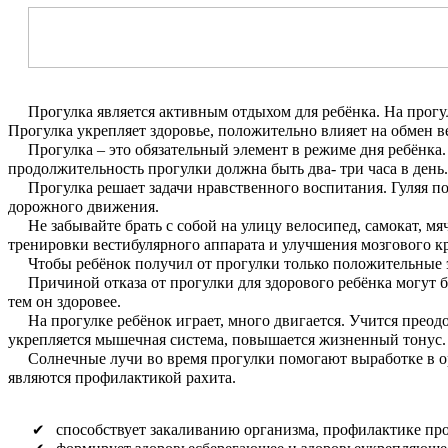
Прогулка является активным отдыхом для ребёнка. На прогул
Прогулка укрепляет здоровье, положительно влияет на обмен в
Прогулка – это обязательный элемент в режиме дня ребёнка. Л
продолжительность прогулки должна быть два- три часа в день.
Прогулка решает задачи нравственного воспитания. Гуляя по 
дорожного движения.
Не забывайте брать с собой на улицу велосипед, самокат, мяч
тренировки вестибулярного аппарата и улучшения мозгового к
Чтобы ребёнок получил от прогулки только положительные эмо
Причиной отказа от прогулки для здорового ребёнка могут бы
тем он здоровее.
На прогулке ребёнок играет, много двигается. Учится преодо
укрепляется мышечная система, повышается жизненный тонус.
Солнечные лучи во время прогулки помогают выработке в орг
являются профилактикой рахита.
способствует закаливанию организма, профилактике пр