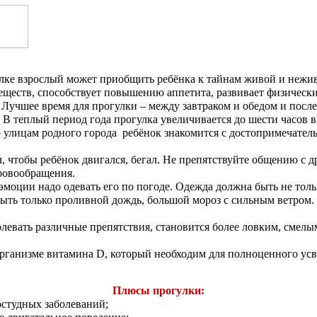
ке взрослый может приобщить ребёнка к тайнам живой и нежив
еществ, способствует повышению аппетита, развивает физически
учшее время для прогулки – между завтраком и обедом и после 
 В теплый период года прогулка увеличивается до шести часов в
улицам родного города ребёнок знакомится с достопримечательн
, чтобы ребёнок двигался, бегал. Не препятствуйте общению с д
ровообращения.
ции надо одевать его по погоде. Одежда должна быть не только
ть только проливной дождь, большой мороз с сильным ветром. 
левать различные препятствия, становится более ловким, смел
анизме витамина D, который необходим для полноценного усвое
Плюсы прогулки:
остудных заболеваний;