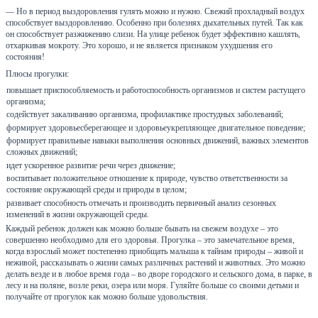
— Но в период выздоровления гулять можно и нужно. Свежий прохладный воздух
способствует выздоровлению. Особенно при болезнях дыхательных путей. Так как
он способствует разжижению слизи. На улице ребенок будет эффективно кашлять,
отхаркивая мокроту. Это хорошо, и не является признаком ухудшения его
состояния!
Плюсы прогулки:
повышает приспособляемость и работоспособность организмов и систем растущего
организма;
содействует закаливанию организма, профилактике простудных заболеваний;
формирует здоровьесберегающее и здоровьеукрепляющее двигательное поведение;
формирует правильные навыки выполнения основных движений, важных элементов
сложных движений;
идет ускоренное развитие речи через движение;
воспитывает положительное отношение к природе, чувство ответственности за
состояние окружающей среды и природы в целом;
развивает способность отмечать и производить первичный анализ сезонных
изменений в жизни окружающей среды.
Каждый ребенок должен как можно больше бывать на свежем воздухе – это
совершенно необходимо для его здоровья. Прогулка – это замечательное время,
когда взрослый может постепенно приобщать малыша к тайнам природы – живой и
неживой, рассказывать о жизни самых различных растений и животных. Это можно
делать везде и в любое время года – во дворе городского и сельского дома, в парке, в
лесу и на поляне, возле реки, озера или моря. Гуляйте больше со своими детьми и
получайте от прогулок как можно больше удовольствия.