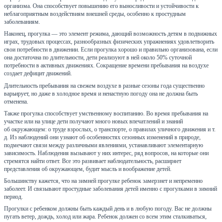
организма. Она способствует повышению его выносливости и устойчивости к
неблагоприятным воздействиям внешней среды, особенно к простудным
заболеваниям.
Наконец, прогулка — это элемент режима, дающий возможность детям в подвижных
играх, трудовых процессах, разнообразных физических упражнениях удовлетворить
свои потребности в движении. Если прогулка хорошо и правильно организована, если
она достаточна по длительности, дети реализуют в ней около 50% суточной
потребности в активных движениях. Сокращение времени пребывания на воздухе
создает дефицит движений.
Длительность пребывания на свежем воздухе в разные сезоны года существенно
варьирует, но даже в холодное время и ненастную погоду она не должна быть
отменена.
Также прогулка способствует умственному воспитанию. Во время пребывания на
участке или на улице дети получают много новых впечатлений и знаний
об окружающем: о труде взрослых, о транспорте, о правилах уличного движения и т.
д. Из наблюдений они узнают об особенностях сезонных изменений в природе,
подмечают связи между различными явлениями, устанавливают элементарную
зависимость. Наблюдения вызывают у них интерес, ряд вопросов, на которые они
стремятся найти ответ. Все это развивает наблюдательность, расширяет
представления об окружающем, будит мысль и воображение детей.
Большинству кажется, что на зимней прогулке ребенок замерзнет и непременно
заболеет. И связывают простудные заболевания детей именно с прогулками в зимний
период.
Прогулки с ребенком должны быть каждый день и в любую погоду. Вас не должны
пугать ветер, дождь, холод или жара. Ребенок должен со всем этим сталкиваться,