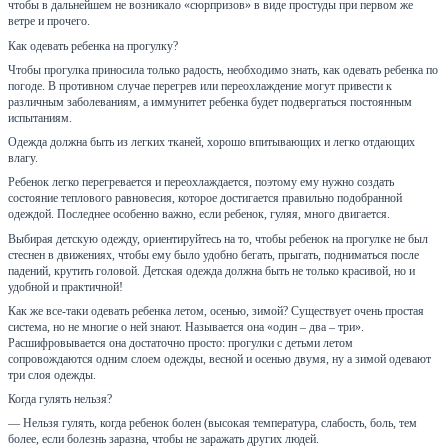
чтобы в дальнейшем не возникало «сюрпризов» в виде простуды при первом же
ветре и прочего.
Как одевать ребенка на прогулку?
Чтобы прогулка приносила только радость, необходимо знать, как одевать ребенка по
погоде. В противном случае перегрев или переохлаждение могут привести к
различным заболеваниям, а иммунитет ребенка будет подвергаться постоянным
испытаниям.
Одежда должна быть из легких тканей, хорошо впитывающих и легко отдающих
влагу.
Ребенок легко перегревается и переохлаждается, поэтому ему нужно создать
состояние теплового равновесия, которое достигается правильно подобранной
одеждой. Последнее особенно важно, если ребенок, гуляя, много двигается.
Выбирая детскую одежду, ориентируйтесь на то, чтобы ребенок на прогулке не был
стеснен в движениях, чтобы ему было удобно бегать, прыгать, подниматься после
падений, крутить головой. Детская одежда должна быть не только красивой, но и
удобной и практичной!
Как же все-таки одевать ребенка летом, осенью, зимой? Существует очень простая
система, но не многие о ней знают. Называется она «один – два – три».
Расшифровывается она достаточно просто: прогулки с детьми летом
сопровождаются одним слоем одежды, весной и осенью двумя, ну а зимой одевают
три слоя одежды.
Когда гулять нельзя?
— Нельзя гулять, когда ребенок болен (высокая температура, слабость, боль, тем
более, если болезнь заразна, чтобы не заражать других людей.