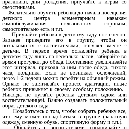
праздники, дни рождения, приучайте к играм со
сверстниками.
Желательно обучить ребенка до начала посещения
детского центра элементарным навыкам
самообслуживания: пользоваться горшком,
самостоятельно есть и т.п.
Приучайте ребенка к детскому саду постепенно.
Заранее приведите его в группу, чтобы он
познакомился с воспитателями, погулял вместе с
детьми. В первое время оставляйте ребенка в
детском саду лишь на несколько часов, забирайте во
время прогулки, до обеда. Постепенно увеличивайте
этот интервал, приходя за ним после обеда, тихого
часа, полдника. Если не возникает осложнений,
через 1-2 недели можно перейти на обычный режим.
Однако не затягивайте процесс адаптации, иначе
ребенок привыкнет к своему особому положению.
Никогда не пугайте ребенка детским садом или
воспитательницей. Важно создавать положительный
образ детского сада.
Позаботьтесь о том, чтобы собрать ребенку все,
что ему может понадобиться в группе (запасную
одежду, сменную обувь, спортивную форму и т.п.).
Общайтесь с воспитателями, спрашивайте о