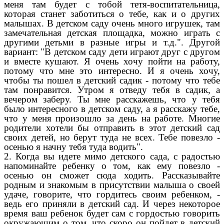
меня там будет с тобой тетя-воспитательница,
которая станет заботиться о тебе, как и о других
малышах. В детском саду очень много игрушек, там
замечательная детская площадка, можно играть с
другими детьми в разные игры и т.д.". Другой
вариант: "В детском саду дети играют друг с другом
и вместе кушают. Я очень хочу пойти на работу,
потому что мне это интересно. И я очень хочу,
чтобы ты пошел в детский садик - потому что тебе
там понравится. Утром я отведу тебя в садик, а
вечером заберу. Ты мне расскажешь, что у тебя
было интересного в детском саду, а я расскажу тебе,
что у меня произошло за день на работе. Многие
родители хотели бы отправить в этот детский сад
своих детей, но берут туда не всех. Тебе повезло -
осенью я начну тебя туда водить".
2. Когда вы идете мимо детского сада, с радостью
напоминайте ребенку о том, как ему повезло -
осенью он сможет сюда ходить. Рассказывайте
родным и знакомым в присутствии малыша о своей
удаче, говорите, что гордитесь своим ребенком, -
ведь его приняли в детский сад. И через некоторое
время ваш ребенок будет сам с гордостью говорить
окружающим о том, что скоро он пойдет в детский