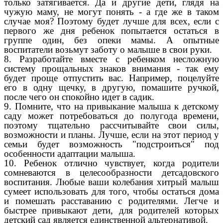
только затягивается. Да и другие дети, глядя на
чужую маму, не могут понять - а где же в таком
случае моя? Поэтому будет лучше для всех, если с
первого же дня ребенок попытается остаться в
группе один, без опеки мамы. А опытные
воспитатели возьмут заботу о малыше в свои руки.
8. Разработайте вместе с ребенком несложную
систему прощальных знаков внимания - так ему
будет проще отпустить вас. Например, поцелуйте
его в одну щечку, в другую, помашите ручкой,
после чего он спокойно идет в садик.
9. Помните, что на привыкание малыша к детскому
саду может потребоваться до полугода времени,
поэтому тщательно рассчитывайте свои силы,
возможности и планы. Лучше, если на этот период у
семьи будет возможность "подстроиться" под
особенности адаптации малыша.
10. Ребенок отлично чувствует, когда родители
сомневаются в целесообразности детсадовского
воспитания. Любые ваши колебания хитрый малыш
сумеет использовать для того, чтобы остаться дома
и помешать расставанию с родителями. Легче и
быстрее привыкают дети, для родителей которых
детский сад является единственной альтернативой.