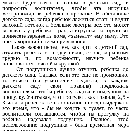
можно будет взять с собой в детский сад, и
попросить воспитателя, чтобы эта игрушка
«сопровождала» ребенка в кроватке. В обстановке
детского сада, когда ребенок ложиться спать и видит
высокий потолок и большие люстры все, это может
вызывать у ребенка страх, а игрушка, которую вы
принесете заранее из дома, «заменит» ему маму. Это
очень хороший прием привыкания.
Также важно перед тем, как идти в детский сад,
отучить ребенка от подгузников, сосок, кормления
грудью и, по возможности, научить ребенка
пользоваться ложкой и кружкой.
От подгузников лучше отучить ребенка до
детского сада. Однако, если это еще не произошло,
то можно (на усмотрение педагога, в каждом
детском саду свои правила) предложить
воспитателям, чтобы ребенку надевали подгузник на
прогулку. Учитывая, что прогулки, как правила, 2,5 -
3 часа, а ребенок не в состоянии иногда выдержать
это время, что - бы не ходить в туалет, то часто
воспитатели соглашаются, чтобы на прогулку на
ребенка надевался подгузник. Главное, чтоб
использование подгузника - была временная мера
предосторожности.