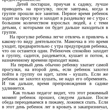
Детей постарше, приучая к садику, лучше
приводить на прогулку, после завтрака, когда в
группе прошли все занятия. Первое время ребенок
ходит на прогулку и заходит в раздевалку не с утра с
большим количеством взрослых людей, а с теми
детьми, с которыми он будет дальше находиться в
группе.
На прогулке ребенка легче отвлечь и привлечь к
какому-то виду деятельности. Мамочка в это время
уходит, предварительно с утра предупредив ребенка,
что он останется один. Ребеночек спокойно заходит
в группу, садится, раздевается, кушает и потом, к
назначенному времени приходит мама.
На первый день обычно ребенку хватает самой
прогулки, на второй день, если ребенок захотел
пойти в группу он идет, затем - кушать. Если же
ребенок не захотел кушать, не надо его обременять.
И так дальше, время препровождения в садике
удлиняется.
Как только педагог видит, что этот режимный
момент ребенок прошел, следуем дальше. После
обеда переодеваемся в пижаму, ложимся спать. Если
в этот день ребенок лег в кровать и закапризничал,