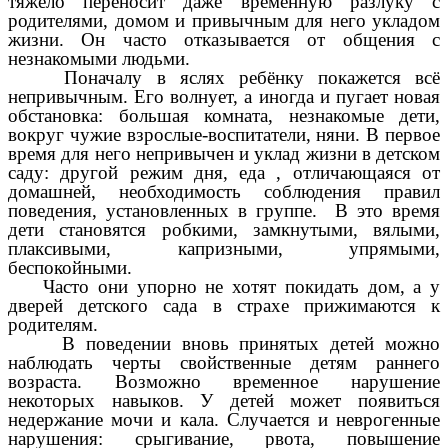
тяжело переносит даже временную разлуку с
родителями, домом и привычным для него укладом
жизни. Он часто отказывается от общения с
незнакомыми людьми.
Поначалу в яслях ребёнку покажется всё
непривычным. Его волнует, а иногда и пугает новая
обстановка: большая комната, незнакомые дети,
вокруг чужие взрослые-воспитатели, няни. В первое
время для него непривычен и уклад жизни в детском
саду: другой режим дня, еда , отличающаяся от
домашней, необходимость соблюдения правил
поведения, установленных в группе. В это время
дети становятся робкими, замкнутыми, вялыми,
плаксивыми, капризными, упрямыми,
беспокойными.
Часто они упорно не хотят покидать дом, а у
дверей детского сада в страхе прижимаются к
родителям.
В поведении вновь принятых детей можно
наблюдать черты свойственные детям раннего
возраста. Возможно временное нарушение
некоторых навыков. У детей может появиться
недержание мочи и кала. Случается и неврогенные
нарушения: срыгивание, рвота, повышение