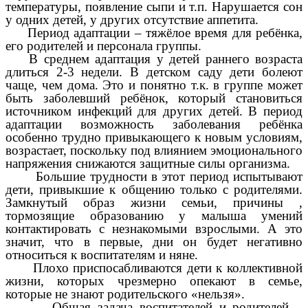
температуры, появление сыпи и т.п. Нарушается сон
у одних детей, у других отсутствие аппетита.
Период адаптации – тяжёлое время для ребёнка,
его родителей и персонала группы.
В среднем адаптация у детей раннего возраста
длиться 2-3 недели. В детском саду дети болеют
чаще, чем дома. Это и понятно т.к. в группе может
быть заболевший ребёнок, который становиться
источником инфекций для других детей. В период
адаптации возможность заболевания ребёнка
особенно трудно привыкающего к новым условиям,
возрастает, поскольку под влиянием эмоционального
напряжения снижаются защитные силы организма.
Большие трудности в этот период испытывают
дети, привыкшие к общению только с родителями.
Замкнутый образ жизни семьи, причины ,
тормозящие образованию у малыша умений
контактировать с незнакомыми взрослыми. А это
значит, что в первые, дни он будет негативно
относиться к воспитателям и няне.
Плохо приспосабливаются дети к коллективной
жизни, которых чрезмерно опекают в семье,
которые не знают родительского «нельзя».
Общая задача воспитателей и родителей –