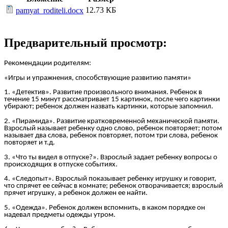
12.73 КБ
pamyat_roditeli.docx
Предварительный просмотр:
Рекомендации родителям:
«Игры и упражнения, способствующие развитию памяти»
1. «Детектив». Развитие произвольного внимания. Ребенок в
течение 15 минут рассматривает 15 картинок, после чего картинки
убирают; ребенок должен назвать картинки, которые запомнил.
2. «Пирамида». Развитие кратковременной механической памяти.
Взрослый называет ребенку одно слово, ребенок повторяет; потом
называет два слова, ребенок повторяет, потом три слова, ребенок
повторяет и т.д.
3. «Что ты видел в отпуске?». Взрослый задает ребенку вопросы о
происходящих в отпуске событиях.
4. «Следопыт». Взрослый показывает ребенку игрушку и говорит,
что спрячет ее сейчас в комнате; ребенок отворачивается; взрослый
прячет игрушку, а ребенок должен ее найти.
5. «Одежда». Ребенок должен вспомнить, в каком порядке он
надевал предметы одежды утром.