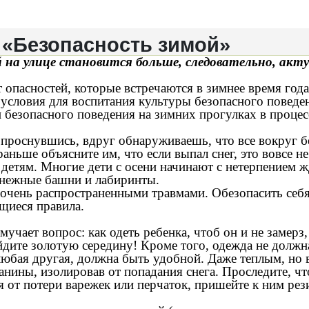
 «Безопасность зимой»
на улице становится больше, следовательно, акту
 опасностей, которые встречаются в зимнее время года
 условия для воспитания культуры безопасного поведе
безопасного поведения на зимних прогулках в процесс
, проснувшись, вдруг обнаруживаешь, что все вокруг 
ньше объясните им, что если выпал снег, это вовсе не
етям. Многие дети с осени начинают с нетерпением жда
 снежные башни и лабиринты.
й очень распространенными травмами. Обезопасить себ
щиеся правила.
учает вопрос: как одеть ребенка, чтоб он и не замерз,
йдите золотую середину! Кроме того, одежда не должн
 любая другая, должна быть удобной. Даже теплым, но
анины, изолировав от попадания снега. Проследите, 
ся от потери варежек или перчаток, пришейте к ним рез