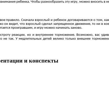
внимания ребенка. Чтобы разнообразить эту игру, можно вносить в н
вое правило. Сначала взрослый и ребенок договариваются о том, ка
ко он видит, что взрослый сделал запрещенное движение, то ни в коем
читается проигравшим, и игру можно начинать заново.
строту реакции, но и внутреннее торможение. Возможно, вас удиви
о не так. У медлительных детей велико только внешнее торможени
езентации и конспекты