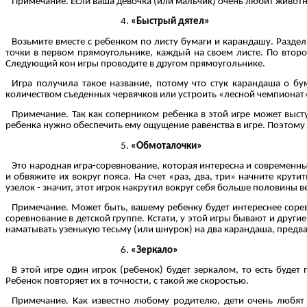
Примечание. Если ваша девочка (или мальчик) очень любит живот
«Быстрый дятел»
Возьмите вместе с ребенком по листу бумаги и карандашу. Раздел
точки в первом прямоугольнике, каждый на своем листе. По втором
Следующий кон игры проводите в другом прямоугольнике.
Игра получила такое название, потому что стук карандаша о бум
количеством съеденных червячков или устроить «лесной чемпионат», 
Примечание. Так как соперником ребенка в этой игре может выст
ребенка нужно обеспечить ему ощущение равенства в игре. Поэтому 
«Обмоталочки»
Это народная игра-соревнование, которая интересна и современным
и обвяжите их вокруг пояса. На счет «раз, два, три» начните крут
узелок - значит, этот игрок накрутил вокруг себя больше половины 
Примечание. Может быть, вашему ребенку будет интереснее соревно
соревнование в детской группе. Кстати, у этой игры бывают и друг
наматывать узенькую тесьму (или шнурок) на два карандаша, предв
«Зеркало»
В этой игре один игрок (ребенок) будет зеркалом, то есть буде
Ребенок повторяет их в точности, с такой же скоростью.
Примечание. Как известно любому родителю, дети очень любят 