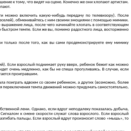
шение к тому, что видят на сцене. Конечно же они хлопают артистам.
опают.
ти можно включить какую-нибудь передачу по телевизору). После
о веселей), обменивайтесь с ним своими эмоциями с помощью мимики.
ше выражение лица, после чего начинайте хлопать в соответствующем
о быстром темпе. Если же вы, помимо радостного лица, восторженно
и только после того, как вы сами продемонстрируете ему мимику
ящий). Если взрослый поднимает руку вверх, ребенок бежит как можно
идет очень медленно, как бы не спеша прогуливаясь. В случае, если
итается проигравшим.
чала поиграть вдвоем со своим ребенком, а других (возможно, более
 для переключения темпа движений можно придумать самостоятельно,
обственной лени. Однако, если вдруг неподалеку показалась добыча,
Сигналом к смене скорости служат слова взрослого. Если взрослый
разгибать пальцы. Если взрослый вдруг произносит слово «мышь», то