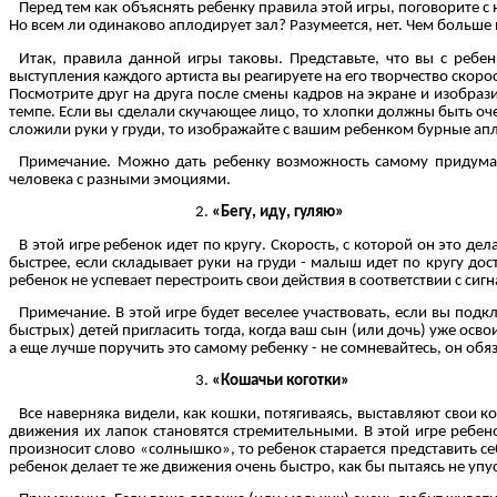
Перед тем как объяснять ребенку правила этой игры, поговорите с 
Но всем ли одинаково аплодирует зал? Разумеется, нет. Чем больше 
Итак, правила данной игры таковы. Представьте, что вы с реб
выступления каждого артиста вы реагируете на его творчество скор
Посмотрите друг на друга после смены кадров на экране и изобрази
темпе. Если вы сделали скучающее лицо, то хлопки должны быть оч
сложили руки у груди, то изображайте с вашим ребенком бурные апл
Примечание. Можно дать ребенку возможность самому придумат
человека с разными эмоциями.
«Бегу, иду, гуляю»
В этой игре ребенок идет по кругу. Скорость, с которой он это де
быстрее, если складывает руки на груди - малыш идет по кругу дос
ребенок не успевает перестроить свои действия в соответствии с с
Примечание. В этой игре будет веселее участвовать, если вы под
быстрых) детей пригласить тогда, когда ваш сын (или дочь) уже о
а еще лучше поручить это самому ребенку - не сомневайтесь, он об
«Кошачьи коготки»
Все наверняка видели, как кошки, потягиваясь, выставляют свои к
движения их лапок становятся стремительными. В этой игре ребен
произносит слово «солнышко», то ребенок старается представить се
ребенок делает те же движения очень быстро, как бы пытаясь не уп