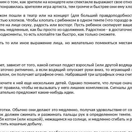
ним о том, как зрители на концерте или спектакле выражают свое отно
понравилась зрителям игра артиста, тем громче и быстрее они ему хл
енком пошли в театр или на концерт (для большей правдоподобнос
остью хлопков. Чтобы хлопать с ребенком в одном темпе (что горазд
те на лице скуку, радость или восторг. Пусть ребенок скопирует ва
ень медленные, как бы просто из одолжения. Радостное - в достаточн
одисменты, то есть хлопайте так быстро, как только сможете.
ь то или иное выражение лица, но желательно поменяться местам
лает, зависит от того, какой сигнал подаст взрослый (или другой вод
таточно ритмично, а если водящий опускает руки вниз, то играющий 
игналом, он получает штрафное очко. Набравший три штрафных очка сч
ключите к ней еще нескольких детей. Однако помните, что лучше сна
своит правила, чтобы не вызывать у него лишних комплексов. Сигналы
язательно предложит какие-нибудь идеи.
оготки. Обычно они делают это медленно, получая удовольствие от с
ок должен сжимать и разжимать пальцы рук в определенном темпе. 
бя котом (или кошкой), нежащимся на солнце, и медленно сгибать и 
устить кошачью добычу.