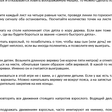
ных и отказывается ловить воображаемую мышку, то можно сделать п
ите каждый лист на четыре равные части, проведя линии по горизонт
у сигналу оба остановитесь. Посчитайте количество точек на листе у
агу на столе напоминает стук дятла о кору дерева. Если вам тоже 
где вы будете бороться за звание «самого быстрого дятла».
упать взрослый, то позаботьтесь о том, чтобы ваш сын (или дочь) 
будет неплохо, если вы иногда поленитесь и позволите ему выиграть.
 детям. Возьмите длинную веревку (не короче пяти метров) и отметь
иться на месте, обматывая таким образом себя веревкой. В какой-то м
веревки. Именно он и считается выигравшим.
ваться в этой игре не с вами, а с другими детьми. Если у вас есть
ие варианты. Можно наматывать веревку не вокруг пояса, а на запясть
арительно закрепив на них концы.
т повторять все движения стоящего напротив взрослого. Водящий де
подражать движениям взрослых, часто имитируют их мимику, поход