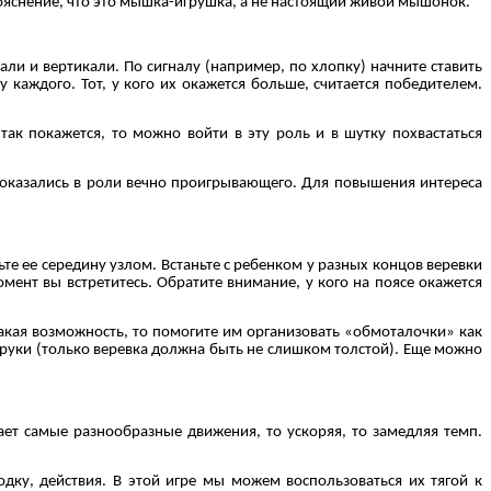
ояснение, что это мышка-игрушка, а не настоящий живой мышонок.
али и вертикали. По сигналу (например, по хлопку) начните ставить
 каждого. Тот, у кого их окажется больше, считается победителем.
так покажется, то можно войти в эту роль и в шутку похвастаться
не оказались в роли вечно проигрывающего. Для повышения интереса
те ее середину узлом. Встаньте с ребенком у разных концов веревки
омент вы встретитесь. Обратите внимание, у кого на поясе окажется
 такая возможность, то помогите им организовать «обмоталочки» как
е руки (только веревка должна быть не слишком толстой). Еще можно
лает самые разнообразные движения, то ускоряя, то замедляя темп.
ку, действия. В этой игре мы можем воспользоваться их тягой к