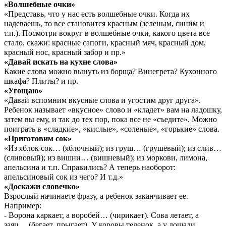
«Волшебные очки»
«Представь, что у нас есть волшебные очки. Когда их
надеваешь, то все становится красным (зеленым, синим и
т.п.). Посмотри вокруг в волшебные очки, какого цвета все
стало, скажи: красные сапоги, красный мяч, красный дом,
красный нос, красный забор и пр.»
«Давай искать на кухне слова»
Какие слова можно вынуть из борща? Винегрета? Кухонного
шкафа? Плиты? и пр.
«Угощаю»
«Давай вспомним вкусные слова и угостим друг друга».
Ребенок называет «вкусное» слово и «кладет» вам на ладошку,
затем вы ему, и так до тех пор, пока все не «съедите». Можно
поиграть в «сладкие», «кислые», «соленые», «горькие» слова.
«Приготовим сок»
«Из яблок сок… (яблочный); из груш… (грушевый); из слив…
(сливовый); из вишни… (вишневый); из моркови, лимона,
апельсина и т.п. Справились? А теперь наоборот:
апельсиновый сок из чего? И т.д.»
«Доскажи словечко»
Взрослый начинаете фразу, а ребенок заканчивает ее.
Например:
- Ворона каркает, а воробей… (чирикает). Сова летает, а
заяц… (бегает, прыгает). У коровы теленок, а у лошади…