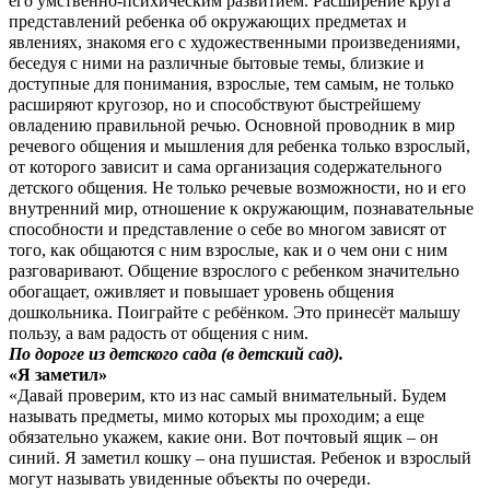
его умственно-психическим развитием. Расширение круга
представлений ребенка об окружающих предметах и
явлениях, знакомя его с художественными произведениями,
беседуя с ними на различные бытовые темы, близкие и
доступные для понимания, взрослые, тем самым, не только
расширяют кругозор, но и способствуют быстрейшему
овладению правильной речью. Основной проводник в мир
речевого общения и мышления для ребенка только взрослый,
от которого зависит и сама организация содержательного
детского общения. Не только речевые возможности, но и его
внутренний мир, отношение к окружающим, познавательные
способности и представление о себе во многом зависят от
того, как общаются с ним взрослые, как и о чем они с ним
разговаривают. Общение взрослого с ребенком значительно
обогащает, оживляет и повышает уровень общения
дошкольника. Поиграйте с ребёнком. Это принесёт малышу
пользу, а вам радость от общения с ним.
По дороге из детского сада (в детский сад).
«Я заметил»
«Давай проверим, кто из нас самый внимательный. Будем
называть предметы, мимо которых мы проходим; а еще
обязательно укажем, какие они. Вот почтовый ящик – он
синий. Я заметил кошку – она пушистая. Ребенок и взрослый
могут называть увиденные объекты по очереди.