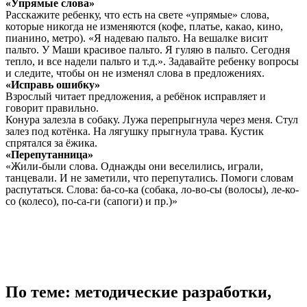
«Упрямые слова»
Расскажите ребенку, что есть на свете «упрямые» слова,
которые никогда не изменяются (кофе, платье, какао, кино,
пианино, метро). «Я надеваю пальто. На вешалке висит
пальто. У Маши красивое пальто. Я гуляю в пальто. Сегодня
тепло, и все надели пальто и т.д.». Задавайте ребенку вопросы
и следите, чтобы он не изменял слова в предложениях.
«Исправь ошибку»
Взрослый читает предложения, а ребёнок исправляет и
говорит правильно.
Конура залезла в собаку. Лужа перепрыгнула через меня. Стул
залез под котёнка. На лягушку прыгнула трава. Кустик
спрятался за ёжика.
«Перепутанница»
«Жили-были слова. Однажды они веселились, играли,
танцевали. И не заметили, что перепутались. Помоги словам
распутаться. Слова: ба-со-ка (собака, ло-во-сы (волосы), ле-ко-
со (колесо), по-са-ги (сапоги) и пр.)»
По теме: методические разработки,