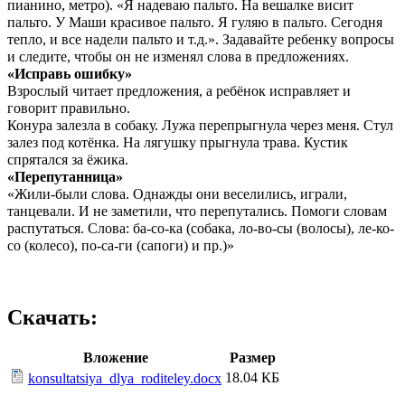
пианино, метро). «Я надеваю пальто. На вешалке висит
пальто. У Маши красивое пальто. Я гуляю в пальто. Сегодня
тепло, и все надели пальто и т.д.». Задавайте ребенку вопросы
и следите, чтобы он не изменял слова в предложениях.
«Исправь ошибку»
Взрослый читает предложения, а ребёнок исправляет и
говорит правильно.
Конура залезла в собаку. Лужа перепрыгнула через меня. Стул
залез под котёнка. На лягушку прыгнула трава. Кустик
спрятался за ёжика.
«Перепутанница»
«Жили-были слова. Однажды они веселились, играли,
танцевали. И не заметили, что перепутались. Помоги словам
распутаться. Слова: ба-со-ка (собака, ло-во-сы (волосы), ле-ко-
со (колесо), по-са-ги (сапоги) и пр.)»
Скачать:
Вложение
Размер
18.04 КБ
konsultatsiya_dlya_roditeley.docx