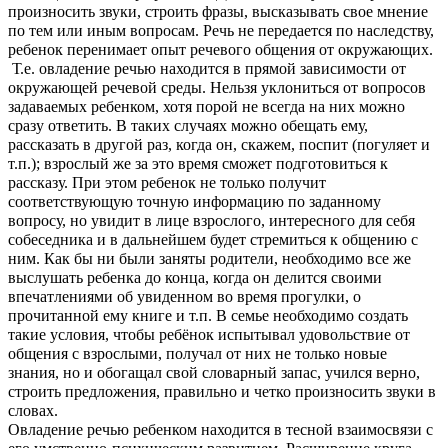
произносить звуки, строить фразы, высказывать свое мнение
по тем или иным вопросам. Речь не передается по наследству,
ребенок перенимает опыт речевого общения от окружающих.
Т.е. овладение речью находится в прямой зависимости от
окружающей речевой среды. Нельзя уклониться от вопросов
задаваемых ребенком, хотя порой не всегда на них можно
сразу ответить. В таких случаях можно обещать ему,
рассказать в другой раз, когда он, скажем, поспит (погуляет и
т.п.); взрослый же за это время сможет подготовиться к
рассказу. При этом ребенок не только получит
соответствующую точную информацию по заданному
вопросу, но увидит в лице взрослого, интересного для себя
собеседника и в дальнейшем будет стремиться к общению с
ним. Как бы ни были заняты родители, необходимо все же
выслушать ребенка до конца, когда он делится своими
впечатлениями об увиденном во время прогулки, о
прочитанной ему книге и т.п. В семье необходимо создать
такие условия, чтобы ребёнок испытывал удовольствие от
общения с взрослыми, получал от них не только новые
знания, но и обогащал свой словарный запас, учился верно,
строить предложения, правильно и четко произносить звуки в
словах.
Овладение речью ребенком находится в тесной взаимосвязи с