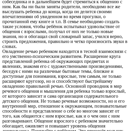
собеседника и в дальнейшем будет стремиться к общению с
ним. Как бы ни были заняты родители, необходимо все же
выслушать ребенка до конца, когда он делится своими
впечатлениями об увиденном во время прогулки, о
прочитанной ему книге и т.п. В семье необходимо создать
такие условия, чтобы ребёнок испытывал удовольствие от
общения с взрослыми, получал от них не только новые
знания, но и обогащал свой словарный запас, учился верно,
строить предложения, правильно и четко произносить звуки в
словах.
Овладение речью ребенком находится в тесной взаимосвязи с
его умственно-психическим развитием. Расширение круга
представлений ребенка об окружающих предметах и
явлениях, знакомя его с художественными произведениями,
беседуя с ними на различные бытовые темы, близкие и
доступные для понимания, взрослые, тем самым, не только
расширяют кругозор, но и способствуют быстрейшему
овладению правильной речью. Основной проводник в мир
речевого общения и мышления для ребенка только взрослый,
от которого зависит и сама организация содержательного
детского общения. Не только речевые возможности, но и его
внутренний мир, отношение к окружающим, познавательные
способности и представление о себе во многом зависят от
того, как общаются с ним взрослые, как и о чем они с ним
разговаривают. Общение взрослого с ребенком значительно
обогащает, оживляет и повышает уровень общения
дошкольника. Поиграйте с ребёнком. Это принесёт малышу