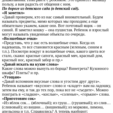
пользу, а вам радость от общения с ним.
По дороге из детского сада (в детский сад).
«Я заметил»
«Давай проверим, кто из нас самый внимательный. Будем
называть предметы, мимо которых мы проходим; а еще
обязательно укажем, какие они. Вот почтовый ящик – он
синий. Я заметил кошку – она пушистая. Ребенок и взрослый
могут называть увиденные объекты по очереди.
«Волшебные очки»
«Представь, что у нас есть волшебные очки. Когда их
надеваешь, то все становится красным (зеленым, синим и
т.п.). Посмотри вокруг в волшебные очки, какого цвета все
стало, скажи: красные сапоги, красный мяч, красный дом,
красный нос, красный забор и пр.»
«Давай искать на кухне слова»
Какие слова можно вынуть из борща? Винегрета? Кухонного
шкафа? Плиты? и пр.
«Угощаю»
«Давай вспомним вкусные слова и угостим друг друга».
Ребенок называет «вкусное» слово и «кладет» вам на ладошку,
затем вы ему, и так до тех пор, пока все не «съедите». Можно
поиграть в «сладкие», «кислые», «соленые», «горькие» слова.
«Приготовим сок»
«Из яблок сок… (яблочный); из груш… (грушевый); из слив…
(сливовый); из вишни… (вишневый); из моркови, лимона,
апельсина и т.п. Справились? А теперь наоборот: