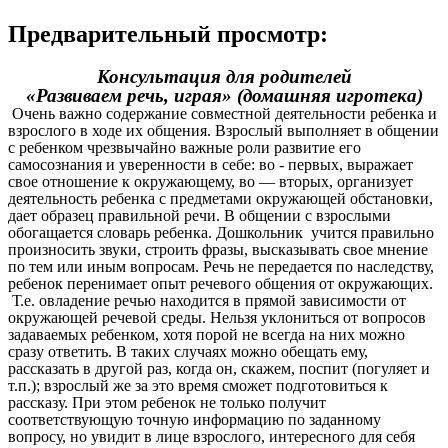
Предварительный просмотр:
Консультация для родителей
«Развиваем речь, играя» (домашняя игротека)
Очень важно содержание совместной деятельности ребенка и
взрослого в ходе их общения. Взрослый выполняет в общении
с ребенком чрезвычайно важные роли развитие его
самосознания и уверенности в себе: во - первых, выражает
свое отношение к окружающему, во — вторых, организует
деятельность ребенка с предметами окружающей обстановки,
дает образец правильной речи. В общении с взрослыми
обогащается словарь ребенка. Дошкольник учится правильно
произносить звуки, строить фразы, высказывать свое мнение
по тем или иным вопросам. Речь не передается по наследству,
ребенок перенимает опыт речевого общения от окружающих.
Т.е. овладение речью находится в прямой зависимости от
окружающей речевой среды. Нельзя уклониться от вопросов
задаваемых ребенком, хотя порой не всегда на них можно
сразу ответить. В таких случаях можно обещать ему,
рассказать в другой раз, когда он, скажем, поспит (погуляет и
т.п.); взрослый же за это время сможет подготовиться к
рассказу. При этом ребенок не только получит
соответствующую точную информацию по заданному
вопросу, но увидит в лице взрослого, интересного для себя