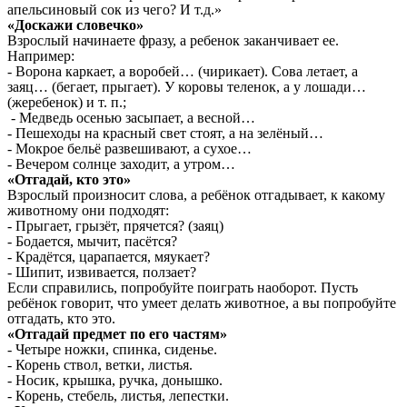
апельсиновый сок из чего? И т.д.»
«Доскажи словечко»
Взрослый начинаете фразу, а ребенок заканчивает ее.
Например:
- Ворона каркает, а воробей… (чирикает). Сова летает, а
заяц… (бегает, прыгает). У коровы теленок, а у лошади…
(жеребенок) и т. п.;
- Медведь осенью засыпает, а весной…
- Пешеходы на красный свет стоят, а на зелёный…
- Мокрое бельё развешивают, а сухое…
- Вечером солнце заходит, а утром…
«Отгадай, кто это»
Взрослый произносит слова, а ребёнок отгадывает, к какому
животному они подходят:
- Прыгает, грызёт, прячется? (заяц)
- Бодается, мычит, пасётся?
- Крадётся, царапается, мяукает?
- Шипит, извивается, ползает?
Если справились, попробуйте поиграть наоборот. Пусть
ребёнок говорит, что умеет делать животное, а вы попробуйте
отгадать, кто это.
«Отгадай предмет по его частям»
- Четыре ножки, спинка, сиденье.
- Корень ствол, ветки, листья.
- Носик, крышка, ручка, донышко.
- Корень, стебель, листья, лепестки.