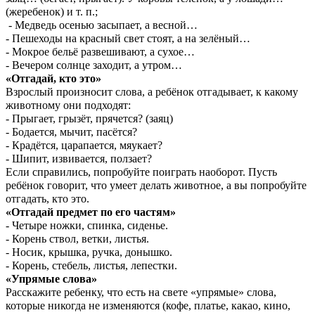
(жеребенок) и т. п.;
- Медведь осенью засыпает, а весной…
- Пешеходы на красный свет стоят, а на зелёный…
- Мокрое бельё развешивают, а сухое…
- Вечером солнце заходит, а утром…
«Отгадай, кто это»
Взрослый произносит слова, а ребёнок отгадывает, к какому
животному они подходят:
- Прыгает, грызёт, прячется? (заяц)
- Бодается, мычит, пасётся?
- Крадётся, царапается, мяукает?
- Шипит, извивается, ползает?
Если справились, попробуйте поиграть наоборот. Пусть
ребёнок говорит, что умеет делать животное, а вы попробуйте
отгадать, кто это.
«Отгадай предмет по его частям»
- Четыре ножки, спинка, сиденье.
- Корень ствол, ветки, листья.
- Носик, крышка, ручка, донышко.
- Корень, стебель, листья, лепестки.
«Упрямые слова»
Расскажите ребенку, что есть на свете «упрямые» слова,
которые никогда не изменяются (кофе, платье, какао, кино,