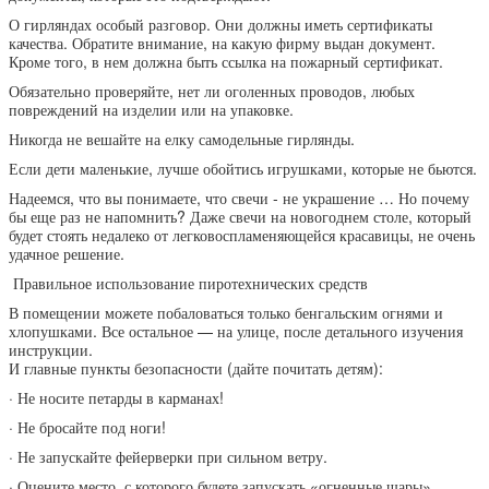
О гирляндах особый разговор. Они должны иметь сертификаты
качества. Обратите внимание, на какую фирму выдан документ.
Кроме того, в нем должна быть ссылка на пожарный сертификат.
Обязательно проверяйте, нет ли оголенных проводов, любых
повреждений на изделии или на упаковке.
Никогда не вешайте на елку самодельные гирлянды.
Если дети маленькие, лучше обойтись игрушками, которые не бьются.
Надеемся, что вы понимаете, что свечи - не украшение … Но почему
бы еще раз не напомнить? Даже свечи на новогоднем столе, который
будет стоять недалеко от легковоспламеняющейся красавицы, не очень
удачное решение.
Правильное использование пиротехнических средств
В помещении можете побаловаться только бенгальским огнями и
хлопушками. Все остальное — на улице, после детального изучения
инструкции.
И главные пункты безопасности (дайте почитать детям):
· Не носите петарды в карманах!
· Не бросайте под ноги!
· Не запускайте фейерверки при сильном ветру.
· Оцените место, с которого будете запускать «огненные шары».