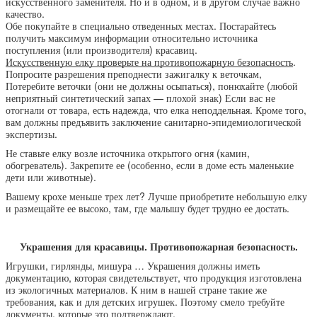
искусственного заменителя. Но и в одном, и в другом случае важно
качество.
Обе покупайте в специально отведенных местах. Постарайтесь
получить максимум информации относительно источника
поступления (или производителя) красавиц.
Искусственную елку проверьте на противопожарную безопасность
.
Попросите разрешения преподнести зажигалку к веточкам,
Потеребите веточки (они не должны осыпаться), понюхайте (любой
неприятный синтетический запах — плохой знак) Если вас не
отогнали от товара, есть надежда, что елка неподдельная. Кроме того,
вам должны предъявить заключение санитарно-эпидемиологической
экспертизы.
Не ставьте елку возле источника открытого огня (камин,
обогреватель). Закрепите ее (особенно, если в доме есть маленькие
дети или животные).
Вашему крохе меньше трех лет? Лучше приобретите небольшую елку
и размещайте ее высоко, там, где малышу будет трудно ее достать.
Украшения для красавицы. Противопожарная безопасность.
Игрушки, гирлянды, мишура … Украшения должны иметь
документацию, которая свидетельствует, что продукция изготовлена
из экологичных материалов. К ним в нашей стране такие же
требования, как и для детских игрушек. Поэтому смело требуйте
документы, которые это подтверждают.