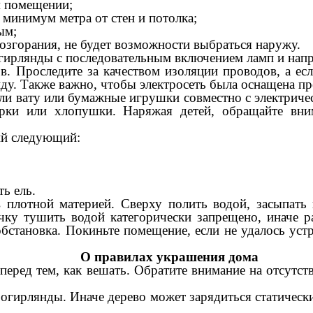
м помещении;
к минимум метра от стен и потолка;
ым;
е возгорания, не будет возможности выбраться наружу.
гирлянды с последовательным включением ламп и нап
 Проследите за качеством изоляции проводов, а ес
нду. Также важно, чтобы электросеть была оснащена п
ли вату или бумажные игрушки совместно с электричес
ерки или хлопушки. Наряжая детей, обращайте вн
вий следующий:
ь ель.
 плотной материей. Сверху полить водой, засыпать 
чку тушить водой категорически запрещено, иначе р
становка. Покиньте помещение, если не удалось устр
О правилах украшения дома
перед тем, как вешать. Обратите внимание на отсутст
огирлянды. Иначе дерево может зарядиться статически