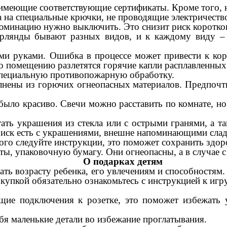
 имеющие соответствующие сертификаты. Кроме того, 
а на специальные крючки, не проводящие электричество
юминацию нужно выключить. Это снизит риск короткого
ирлянды бывают разных видов, и к каждому виду – 
ими руками. Ошибка в процессе может привести к ко
 по помещению разлетятся горячие капли расплавленны
специальную противопожарную обработку.
нены из горючих огнеопасных материалов. Предпочти
было красиво. Свечи можно расставить по комнате, но
тать украшения из стекла или с острыми гранями, а 
иск есть с украшениями, внешне напоминающими сладо
ого следуйте инструкции, это поможет сохранить здор
ты, упаковочную бумагу. Они огнеопасны, а в случае 
О подарках детям
ть возрасту ребенка, его увлечениям и способностям.
купкой обязательно ознакомьтесь с инструкцией к игр
щие подключения к розетке, это поможет избежать
бя маленькие детали во избежание проглатывания.