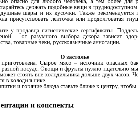
ьно опасно для любого человека, а тем более для 
старайтесь держать подобные вещи в труднодоступном 
оздушные шары и их кусочки. Также рекомендуется 
на присутствовать ленточка или продолговатая гнущ
те у продавца гигиенические сертификаты. Поддель
ценой – от разумного выбора декора зависит здо
тва, товарные чеки, русскоязычные аннотации.
О застолье
 приготовлена. Сырое мясо – источник опасных ба
в разной посуде. Овощи и фрукты нужно тщательно мыт
 может стоять вне холодильника дольше двух часов. Че
ся в холодильнике.
апитки и горячие блюда ставьте ближе к центру, чтобы 
езентации и конспекты