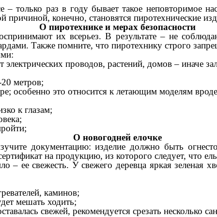
е – только раз в году бывает такое неповторимое на
й причиной, конечно, становятся пиротехнические изд
О пиротехнике и мерах безопасности
оспринимают их всерьез. В результате – не соблюд
рдами. Также помните, что пиротехнику строго запре
ями:
т электрических проводов, растений, домов – иначе за
-20 метров;
тре; особенно это относится к летающим моделям врод
зко к глазам;
овека;
пройти;
О новогодней елочке
зучите документацию: изделие должно быть огнесто
ертификат на продукцию, из которого следует, что ел
ло – ее свежесть. У свежего деревца яркая зеленая хв
гревателей, каминов;
будет мешать ходить;
ставалась свежей, рекомендуется срезать несколько сан