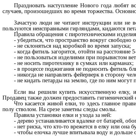
Праздновать наступление Нового года любят вс
случаев, произошедших во время торжества. Основно
Зачастую люди не читают инструкции или не в
пользуются неисправными гирляндами, кидаются пета
Правила обращения с пиротехническими издели
- убедиться, что пространство вокруг свободно о
- не склоняться над коробкой во время запуска;
- когда фитиль загорится, отойти на расстояние 5
- не пользоваться изделиями при порывистом ве
- не носить пиротехнику в сумках или карманах;
- в процессе поджигания не подносить фитиль бли
- никогда не направлять фейерверк в сторону чел
- не кидать петарды на землю, где по ним могут 
Если вы решили купить искусственную елку, и
Продавец также должен предоставить гигиенический с
Что касается живой елки, то здесь главное прави
полу стволом. На срезе заметны следы смолы.
Правила установки елки и ухода за ней:
- дерево устанавливается вдалеке от батарей, обо
- нет риска, что кто-то врежется в елку или она 
- чтобы елочка лучше впитывала воду и дольше о