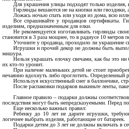
Для украшения улицы подходят только изделия,
Гирлянды вешаются не на кнопки или гвоздики, 
Ложась ночью спать или уходя из дома, всю илл
Все спрашивайте у продавцов сертификаты. Г
изделиям, предназначенным для елки.
Не рекомендуется изготавливать гирлянды сво
становится в 3 раза мощнее, то в радиусе 10 метров
Уточните у продавца, проходило ли украшение 
Игрушки и прочий декор не должны быть выпол
мишура.
Нельзя украшать елочку свечами, как бы это ни 
их кто-то уронит.
При наличие маленьких детей не стоит приобре
нечаянно вдохнуть либо проглотить. Определенный р
Используя искусственный снег в баллончике, стр
После распаковки подарков выкиньте ленты, паке
Главное правило – подарки должны соответствова
последствия могут быть непредсказуемыми. Перед по
Еще несколько важных правил:
Ребенку до 10 лет не дарите игрушки, требую
логичнее выбрать изделия, работающие от батареек.
Подарки детям до 3 лет не должны включать в се