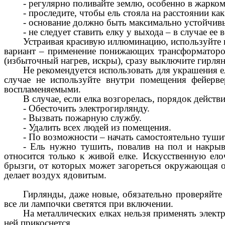
- регулярно поливайте землю, особенно в жарко
- проследите, чтобы ель стояла на расстоянии ка
- основание должно быть максимально устойчив
- не следует ставить елку у выхода – в случае е
Устраивая красивую иллюминацию, используйте 
вариант – применение понижающих трансформаторов.
(избыточный нагрев, искры), сразу выключите гирля
Не рекомендуется использовать для украшения е
случае не используйте внутри помещения фейерв
воспламеняемыми.
В случае, если елка возгорелась, порядок дейст
- Обесточить электрогирлянду.
- Вызвать пожарную службу.
- Удалить всех людей из помещения.
- По возможности – начать самостоятельно тушит
- Ель нужно тушить, повалив на пол и накрыв
относится только к живой елке. Искусственную ело
брызги, от которых может загореться окружающая об
делает воздух ядовитым.
Гирлянды, даже новые, обязательно проверяйте 
все ли лампочки светятся при включении.
На металлических елках нельзя применять электр
ней прикоснется.