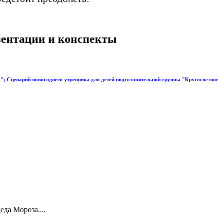
езентации и конспекты
"; Сценарий новогоднего утренника для детей подготовительной группы "Кругосветно
да Мороза....