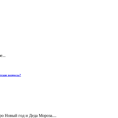
...
етские вопросы?
о Новый год и Деда Мороза....