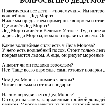
ВОПРОСЫ ПРО ДЕДА МОР
Практически все дети – «почемучки». Им интере
волшебник – Дед Мороз.
Ниже мы предлагаем примерные вопросы и ответ
Где живёт Дед Мороз?
Дед Мороз живёт в Великом Устюге. Туда приезж
адрес Деда Мороза, можно отправить письмо. Он 
Какие волшебные силы есть у Деда Мороза?
У него есть волшебный посох. Стоит только деду
покрываются льдом. А ещё, он рисует морозные 
А дарит ли он подарки взрослым?
Нет. Чаще всего взрослые сами готовят подарки 
Чем Дед Мороз занимается летом?
Читает письма и готовит подарки.
На чем передвигается Дед Мороз?
Он ездит на санях, запряженные тройкой лошадей
пешком. Многое зависит от пути, который ему п