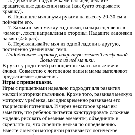
5. Держа мяч подушечками пальцев, делайте
вращательные движения назад (как будто открываете
крышку).
6. Подкиньте мяч двумя руками на высоту 20-30 см и
поймайте его.
7. Зажмите мяч между ладонями, пальцы сцеплены в
«замок», локти направлены в стороны. Надавите ладонями
на мяч (4-6 раз).
8. Перекладывайте мяч из одной ладони в другую,
постепенно увеличивая темп.
Пододвиньте корзинку, накрытую жёлтой салфеткой.
Возьмете из неё мячики.
В руках у родителей разноцветные массажные мячи-
ёжики. Совместно с логопедом папы и мамы выполняют
предлагаемые движения.
Игры с прищепками.
Игры с прищепками идеально подходят для развития
мелкой моторики пальчиков.
Кроме того, развивая мелкую
моторику уребенка, мы одновременно развиваем его
творческий потенциал. И через некоторое время вы
заметите, что
ребенок
пытается конструировать сложные
модели, рисовать объемные элементы, объединять и
скреплять то, что скрепить нельзя по определению.
Вместе с мелкой моторикой развивается логическое