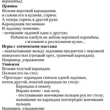
варианты).
Прятки
Возьми короткий карандашик
и сожми его в кулачке, спрячь.
А теперь спрячь в другой руке.
Карандашик посжимаю
И ладошку поменяю.
- потирание ладоней одна о другую;
Родители кладут на ладонь короткий карандаш,
сжимают и разжимают кулак...
Игры с элементами массажа
- перекатывание между ладонями предметов с неровной
поверхностью (грецкий орех, граненый карандаш).
Например, упражнение
Утюжок
Возьми толстый карандаш.
Положи его на стол.
«Прогладь» карандаш сначала одной ладонью,
потом другой, покатай карандаш по столу:
Карандаш я покачу
Вправо-влево - как хочу.
- постукивание кончиками пальцев рук по столу;
нажимание на карандаш поочерёдно кончиками
пальцев.
Например, упражнение