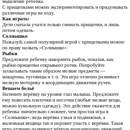
мышление ребенка.
С прищепками можно экспериментировать и придумывать
различные
игры
на ходу.
Как играть:
Дети сначала учатся только снимать прищепки, и лишь
потом одевать.
Солнышко
Пожалуй, самой популярной игрой с прищепками можно
по праву назвать «Солнышко».
Рыбки
Предложите ребенку накормить рыбок, показав, как
рыбки-прищепки открывают ротик. Попробуйте
захватывать таким образом мелкие предметы —
макароны, пуговицы и т. п. Эта игра отлично развивает
мелкую моторику и координацию движения ручек.
Вешаем бельё
Натяните верёвку на уровне глаз малыша. Предложите
ему повесить платочки и носочки (любые мелкие вещи,
можно кукольную одежду). Это действие окажется для
ребенка значительно сложнее, чем простая игра в
«Солнышко», ведь верёвка узкая и подвижная, а
маленькая вещица так и норовит упасть с верёвки. Такая
игра отлично развивает чёткую координацию движений