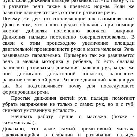
руки. Если движения пальцев развиваются «по плану», то
и развитие речи также в пределах нормы. Если же
развитие пальцев отстает, отстает и развитие речи.
Почему же две эти составляющие так взаимосвязаны?
Дело в том, что наши предки общались при помощи
жестов, добавляя постепенно возгласы, выкрики.
Движения пальцев постепенно совершенствовались. В
связи с этим происходило увеличение площади
двигательной проекции кисти руки в мозге человека. Речь
развивалась параллельно. Примерно так же развивается
речь и мелкая моторика у ребенка, то есть сначала
начинают развиваться движения пальцев рук, когда же
они достигают достаточной тонкости, начинается
развитие словесной речи. Развитие движений пальцев рук
как бы подготавливает почву для последующего
формирования речи.
Простые движения кистей рук, пальцев помогают
убрать напряжение не только с самих рук, но и с губ,
снимают умственную усталость.
Начинать работу лучше с массажа (позже -
самомассажа).
Доказано, что даже самый примитивный массаж,
заключающийся в сгибании и разгибании пальцев