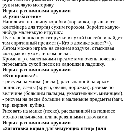
рук и мелкую моторику.
Игры с различными крупами
«Сухой бассейн»
Наполните половину коробки (корзинки, крышки от
контейнера для торта) сухим горохом. Заройте какую-
нибудь маленькую игрушку.
Пусть ребенок опустит ручки в сухой бассейн и найдет
там спрятанный предмет («Кто в домике живет?»).
Летом можно играть на свежем воздухе, отыскивая
«клады» в сухом, теплом песке.
Кроме игр с маленькими предметами очень полезно
пересыпать сухой песок из ладошки в ладошку.
Игры с различными крупами
«Кто пришел?»
- рисуем на манке (песке), рассыпанной на ярком
подносе, следы (круги, овалы, дорожки), разные по
величине (большим пальцем, указательным, мизинцем).
- рисуем на песке большие и маленькие предметы (мяч,
тар, кирпич, кубик).
Рисовать на манке (песке), рассыпанной на подносе
можно пальчиками или деревянными палочками.
Игры с различными крупами
«Заготовка корма для зимующих птиц»
(или