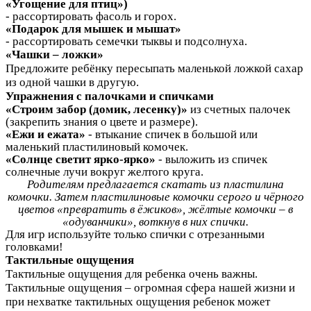
«Угощение для птиц»)
- рассортировать фасоль и горох.
«Подарок для мышек и мышат»
- рассортировать семечки тыквы и подсолнуха.
«Чашки – ложки»
Предложите ребёнку пересыпать маленькой ложкой сахар
из одной чашки в другую.
Упражнения с палочками
и спичками
«Строим забор (домик, лесенку)»
из счетных палочек
(закрепить знания о цвете и размере).
«Ежи и ежата»
- втыкание спичек в большой или
маленький пластилиновый комочек.
«Солнце светит ярко-ярко»
- выложить из спичек
солнечные лучи вокруг желтого круга.
Родителям предлагается скатать из пластилина
комочки. Затем пластилиновые комочки серого и чёрного
цветов «превратить в ёжиков», жёлтые комочки – в
«одуванчики», воткнув в них спички.
Для игр используйте только спички с отрезанными
головками!
Тактильные ощущения
Тактильные ощущения для ребенка очень важны.
Тактильные ощущения – огромная сфера нашей жизни и
при нехватке тактильных ощущения ребенок может