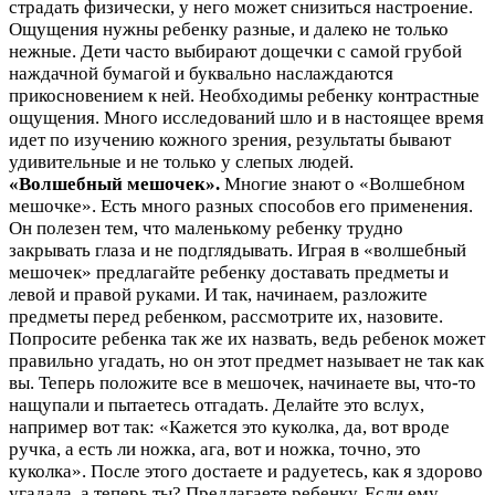
страдать физически, у него может снизиться настроение.
Ощущения нужны ребенку разные, и далеко не только
нежные. Дети часто выбирают дощечки с самой грубой
наждачной бумагой и буквально наслаждаются
прикосновением к ней. Необходимы ребенку контрастные
ощущения. Много исследований шло и в настоящее время
идет по изучению кожного зрения, результаты бывают
удивительные и не только у слепых людей.
«Волшебный мешочек».
Многие знают о «Волшебном
мешочке». Есть много разных способов его применения.
Он полезен тем, что маленькому ребенку трудно
закрывать глаза и не подглядывать. Играя в «волшебный
мешочек» предлагайте ребенку доставать предметы и
левой и правой руками. И так, начинаем, разложите
предметы перед ребенком, рассмотрите их, назовите.
Попросите ребенка так же их назвать, ведь ребенок может
правильно угадать, но он этот предмет называет не так как
вы. Теперь положите все в мешочек, начинаете вы, что-то
нащупали и пытаетесь отгадать. Делайте это вслух,
например вот так: «Кажется это куколка, да, вот вроде
ручка, а есть ли ножка, ага, вот и ножка, точно, это
куколка». После этого достаете и радуетесь, как я здорово
угадала, а теперь ты? Предлагаете ребенку. Если ему