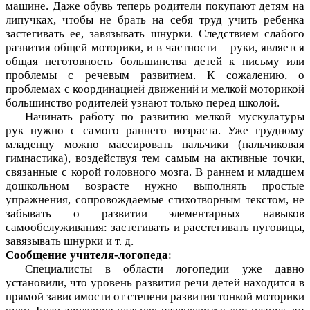
машине. Даже обувь теперь родители покупают детям на
липучках, чтобы не брать на себя труд учить ребенка
застегивать ее, завязывать шнурки. Следствием слабого
развития общей моторики, и в частности – руки, является
общая неготовность большинства детей к письму или
проблемы с речевым развитием. К сожалению, о
проблемах с координацией движений и мелкой моторикой
большинство родителей узнают только перед школой.
Начинать работу по развитию мелкой мускулатуры
рук нужно с самого раннего возраста. Уже грудному
младенцу можно массировать пальчики (пальчиковая
гимнастика), воздействуя тем самым на активные точки,
связанные с корой головного мозга. В раннем и младшем
дошкольном возрасте нужно выполнять простые
упражнения, сопровождаемые стихотворным текстом, не
забывать о развитии элементарных навыков
самообслуживания: застегивать и расстегивать пуговицы,
завязывать шнурки и т. д.
Сообщение учителя-логопеда
:
Специалисты в области логопедии уже давно
установили, что уровень развития речи детей находится в
прямой зависимости от степени развития тонкой моторики