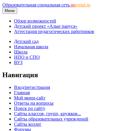
Образовательная социальная сеть
ns
portal.ru
Меню
Обзор возможностей
Детский проект «Алые паруса»
Аттестация педагогических работников
Детский сад
Начальная школа
Школа
НПО и СПО
ВУЗ
Навигация
Вход/регистрация
Главная
Мой мини-сайт
Ответы на вопросы
Поиск по сайту
Сайты классов, групп, кружков...
Сайты образовательных учреждений
Сайты коллег
Форумы