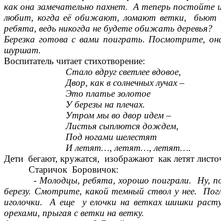
как она замечательно пахнет. А теперь постойте и 
любит, когда её обижают, ломают ветки, бьют по
ребята, ведь никогда не будете обижать деревья?
Березка готова с вами поиграть. Посмотрите, о
шуршат.
Воспитатель читает стихотворение:
Стало вдруг светлее вдовое,
Двор, как в солнечных лучах –
Это платье золотое
У березы на плечах.
Утром мы во двор идем –
Листья сыплются дождем,
Под ногами шелестят
И летят…, летят…, летят….
Дети бегают, кружатся, изображают как летят листо
Старичок Боровичок:
-
Молодцы, ребята, хорошо поиграли. Ну, по
березу. Смотрите, какой темный ствол у нее. Погл
иголочки. А еще у елочки на ветках шишки раст
орехами, прыгая с ветки на ветку.