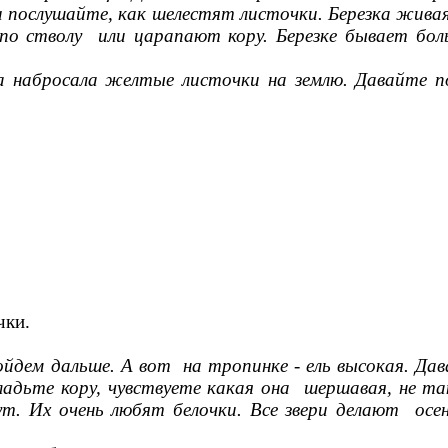
послушайте, как шелестят листочки. Березка живая и
 стволу или царапают кору. Березке бывает больн
на набросала желтые листочки на землю. Давайте 
чки.
йдем дальше. А вот на тропинке - ель высокая. Дав
адьте кору, чувствуете какая она шершавая, не так
ут. Их очень любят белочки. Все звери делают ос