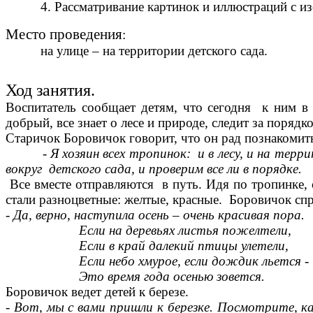
4. Рассматривание картинок и иллюстраций с изо
Место проведения
:
на улице – на территории детского сада.
Ход занятия.
Воспитатель сообщает детям, что сегодня к ним в 
добрый, все знает о лесе и природе, следит за порядк
Старичок Боровичок говорит, что он рад познакомить
- Я хозяин всех тропинок: и в лесу, и на террит
вокруг детского сада, и проверим все ли в порядке.
Все вместе отправляются в путь. Идя по тропинке, с
стали разноцветные: желтые, красные. Боровичок спр
- Да, верно, наступила осень – очень красивая пора.
Если на деревьях листья пожелтели,
Если в край далекий птицы улетели,
Если небо хмурое, если дождик льется -
Это время года осенью зовется.
Боровичок ведет детей к березе.
-
Вот, мы c вами пришли к березке. Посмотрите, ка