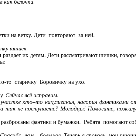
 как белочки.
ки на ветку. Дети повторяют за ней.
инку шишек.
дает их детям. Дети рассматривают шишки, говорят 
ры:
что-то старичку Боровичку на ухо.
у. Сейчас всё исправим.
а участке кто–то нахулиганил, насорил фантиками о
да так не поступаете? Молодцы! Помогите, пожалу
разбросаны фантики и бумажки. Ребята помогают соб
. Спасибо, вам, большое. Теперь я спокоен, мои тро