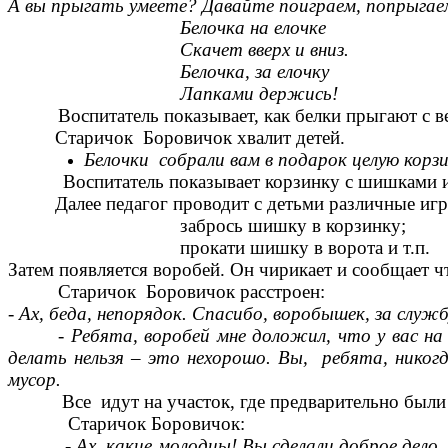
А вы прыгать умеете? Давайте поиграем, попрыгаем
Белочка на елочке
Скачет вверх и вниз.
Белочка, за елочку
Лапками держись!
Воспитатель показывает, как белки прыгают с вет
Старичок Боровичок хвалит детей.
Белочки собрали вам в подарок целую корз
Воспитатель показывает корзинку с шишками и раз
Далее педагог проводит с детьми различные иг
забрось шишку в корзинку;
прокати шишку в ворота и т.п.
Затем появляется воробей. Он чирикает и сообщает 
Старичок Боровичок расстроен:
- Ах, беда, непорядок. Спасибо, воробышек, за служб
-
Ребята, воробей мне доложил, что у вас н
делать нельзя – это нехорошо. Вы, ребята, никог
мусор.
Все идут на участок, где предварительно были 
Старичок Боровичок:
- Ах, какие молодцы! Вы сделали доброе дело