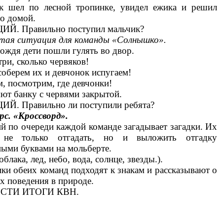
к шел по лесной тропинке, увидел ежика и решил
го домой.
Й. Правильно поступил мальчик?
тая ситуация для команды «Солнышко».
ождя дети пошли гулять во двор.
ри, сколько червяков!
соберем их и девчонок испугаем!
, посмотрим, где девчонки!
ют банку с червями закрытой.
Й. Правильно ли поступили ребята?
рс. «Кроссворд».
 по очереди каждой команде загадывает загадки. Их
 не только отгадать, но и выложить отгадку
ыми буквами на мольберте.
облака, лед, небо, вода, солнце, звезды.).
ки обеих команд подходят к знакам и рассказывают о
х поведения в природе.
СТИ ИТОГИ КВН.