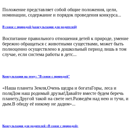
Положение представляет собой общие положения, цели,
номинации, содержание и порядок проведения конкурса...
В союзе с природой (консультация для родителей)
Воспитание правильного отношения детей к природе, умение
бережно обращаться с животными существами, может быть
полноценно осуществлено в дошкольный период лишь в том
случае, если система работы в детс...
Консультация на тему: "В союзе с природой"
«Наша планета Земля,Очень щедра и богатаГоры, леса и
поляДом наш родимый друзья!Давайте вместе будем беречь
планету.Другой такой на свете нет.Разведём над нею и тучи, и
дым.В обиду её никому не дадим»...
Консультация для родителей «В союзе с природой»