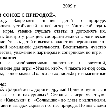
009 г
В СОЮЗЕ С ПРИРОДОЙ».
сод.
Закреплять знания детей о природе.
овать устойчивый к ней интерес. Учить соблюдать
а игры, умение слушать ответы и дополнять их.
ть быстроту реакции, сообразительность, логическое
е. Увлечь детей и вызвать радостное переживание от
тной командной деятельности. Воспитывать чувство
ества, уважение к партнерам и соперникам по игре.
ование:
нки с изображениями животных и растений,
вание для игры «Угадай, кто?», 4 пакета из-под сока,
ы, фонограмма «Голоса леса», мольберт и магнитные
ры:
й:
Добрый день, дорогие друзья! Приветствуем вас в
веселых и находчивых! Сегодня в игре участвуют
ы «Капельки» и «Солнышко» во главе с капитанами.
айн и загадок скрывает от нас природа. Но мы с вами