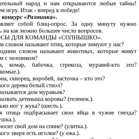
ательный народ и нам открываются любые тайны!
м игру. Итак - вперед к победе!
 конкурс «Разминка».
авляет собой блиц-опрос. За одну минуту нужно
ь на как можно большее число вопросов.
СЫ ДЛЯ КОМАНДЫ «СОЛНЫШКО».
м словом называют птиц, которые зимуют у нас?
одним словом называют животных, которые живут
м с человеком?
, комар, бабочка, стрекоза, муравей-кто это?
екомые.).
на, скворец, воробей, ласточка – кто это?
кого дерева белый ствол?
называется дом муравьев?
назвать детеныша коровы? (теленок.).
ько ног у жука? (шесть.).
я птица подбрасывает свои яйца в чужие гнезда?
ушка.).
носит свой дом на спине? (улитка.).
кого зверя есть иголки? (у ежа.).