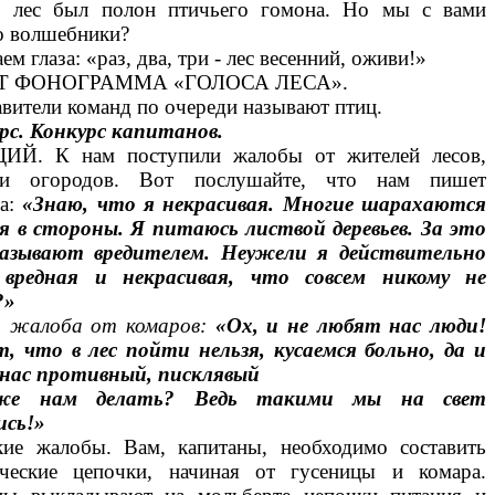
о лес был полон птичьего гомона. Но мы с вами
о волшебники?
ем глаза: «раз, два, три - лес весенний, оживи!»
Т ФОНОГРАММА «ГОЛОСА ЛЕСА».
вители команд по очереди называют птиц.
урс. Конкурс капитанов.
Й. К нам поступили жалобы от жителей лесов,
 и огородов. Вот послушайте, что нам пишет
а:
«Знаю, что я некрасивая. Многие шарахаются
я в стороны. Я питаюсь листвой деревьев. За это
азывают вредителем. Неужели я действительно
вредная и некрасивая, что совсем никому не
?»
 жалоба от комаров:
«Ох, и не любят нас люди!
т, что в лес пойти нельзя, кусаемся больно, да и
у нас противный, писклявый
е нам делать? Ведь такими мы на свет
ись!»
кие жалобы. Вам, капитаны, необходимо составить
ические цепочки, начиная от гусеницы и комара.