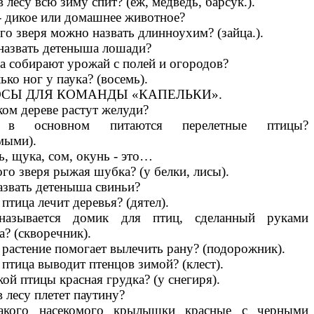
в лесу всю зиму спит? (еж, медведь, барсук.).
- дикое или домашнее животное?
го зверя можно назвать длинноухим? (зайца.).
назвать детеныша лошади?
а собирают урожай с полей и огородов?
ько ног у паука? (восемь).
СЫ ДЛЯ КОМАНДЫ «КАПЕЛЬКИ».
ком дереве растут желуди?
 в основном питаются перелетные птицы?
мыми).
ь, щука, сом, окунь - это…
ого зверя рыжая шубка? (у белки, лисы).
азвать детеныша свиньи?
 птица лечит деревья? (дятел).
называется домик для птиц, сделанный руками
а? (скворечник).
 растение помогает вылечить рану? (подорожник).
 птица выводит птенцов зимой? (клест).
кой птицы красная грудка? (у снегиря).
в лесу плетет паутину?
акого насекомого крылышки красные с черными