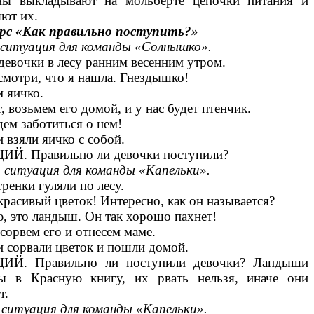
ны выкладывают на мольберте цепочки питания и
ют их.
урс «Как правильно поступить?»
 ситуация для команды «Солнышко».
девочки в лесу ранним весенним утром.
смотри, что я нашла. Гнездышко!
м яичко.
, возьмем его домой, и у нас будет птенчик.
ем заботиться о нем!
 взяли яичко с собой.
Й. Правильно ли девочки поступили?
 ситуация для команды «Капельки».
тренки гуляли по лесу.
красивый цветок! Интересно, как он называется?
ю, это ландыш. Он так хорошо пахнет!
 сорвем его и отнесем маме.
 сорвали цветок и пошли домой.
Й. Правильно ли поступили девочки? Ландыши
ны в Красную книгу, их рвать нельзя, иначе они
т.
 ситуация для команды «Капельки».