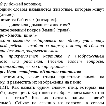
? (у божьей коровки).
 одним словом называются животные, которые живут
(дикие).
питается бабочка? (нектаром).
ка – дикое или домашнее животное?
такое зеленый покров Земли? (трава).
урс «Угадай, кто?»
дой команды выбирается по одному участнику.
ный ребенок заходит за ширму, в которой сделано
ие для лица, закрывает глаза.
жи прикрепляется картинка с изображением
ного или растения. Ребенок задает вопросы,
 отгадать, в кого он превратился.
урс. Игра-эстафета «Птичья столовая»
 вспомнить, какие птицы прилетают зимой на
у, и разместить их изображения на панно.
Й. Как назвать одним словом птиц, которых вы
? (зимующие.). Картинки с изображением каких птиц
ись на столе? Как их назвать одним словом?
етные.). Сейчас не слышно их голосов, а совсем