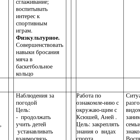
сглаживание;
воспитывать
интерес к
спортивным
играм.
Физкультурное.
Совершенствовать
навыки бросания
мяча в
баскетбольное
кольцо
Наблюдения за
Работа по
Ситу
погодой
ознакомле-нию с
разг
Цель:
окружаю-щим с
видо
- продолжать
Ксюшей, Аней .
зани
,
учить детей
Цель: закреплять
семьи
устанавливать
знания о видах
знак
взаимосвязь
спорта.
Восп