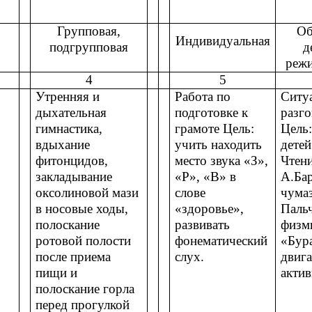
Групповая,
Об
Индивидуальная
подгрупповая
д
реж
4
5
Утренняя и
Работа по
Ситу
дыхательная
подготовке к
разго
гимнастика,
грамоте Цель:
Цель
вдыхание
учить находить
дете
фитонцидов,
место звука «З»,
Чтен
закладывание
«Р», «В» в
А.Ба
оксолиновой мази
слове
чума
в носовые ходы,
«здоровье»,
Пальч
полоскание
развивать
физм
ротовой полости
фонематический
«Бур
после приема
слух.
двиг
пищи и
актив
полоскание горла
перед прогулкой