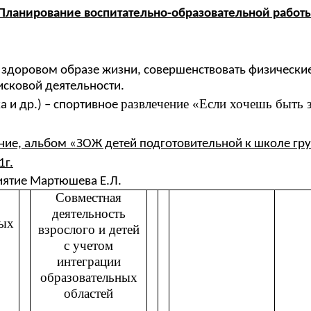
Планирование воспитательно-образовательной работ
 о здоровом образе жизни, совершенствовать физически
исковой деятельности.
развлечение «Если хочешь быт
а и др.) – спортивное
ние, альбом «ЗОЖ детей подготовительной к школе гр
1г.
иятие Мартюшева Е.Л.
Совместная
деятельность
ных
взрослого и детей
с учетом
интеграции
образовательных
областей