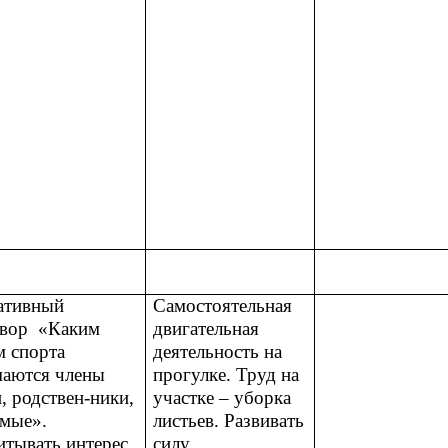
ативный
Самостоятельная
овор «Каким
двигательная
м спорта
деятельность на
маются члены
прогулке. Труд на
, родствен-ники,
участке – уборка
омые».
листьев. Развивать
итывать интерес
силу,