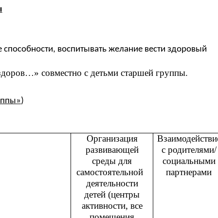
ы
е способности, воспитывать желание вести здоровый
ь здоров…» совместно с детьми старшей группы.
уппы»
)
Организация
Взаимодействи
развивающей
с родителями/
среды для
социальными
самостоятельной
партнерами
деятельности
детей (центры
активности, все
помещения