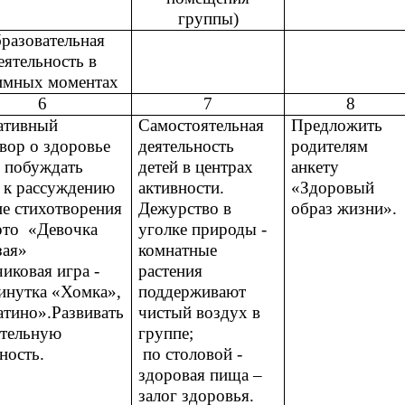
группы)
разовательная
еятельность в
имных моментах
6
7
8
ативный
Самостоятельная
Предложить
вор о здоровье
деятельность
родителям
: побуждать
детей в центрах
анкету
й к рассуждению
активности.
«Здоровый
ие стихотворения
Дежурство в
образ жизни».
рто «Девочка
уголке природы -
зая»
комнатные
иковая игра -
растения
инутка «Хомка»,
поддерживают
атино».Развивать
чистый воздух в
ательную
группе;
ность.
по столовой -
здоровая пища –
залог здоровья.