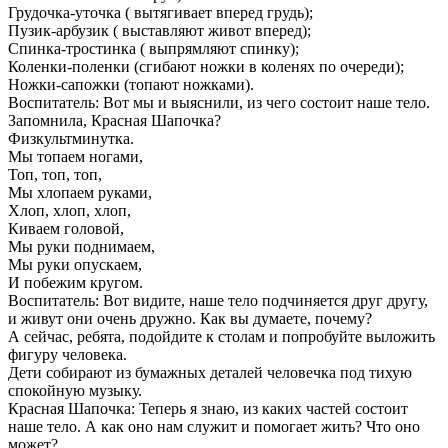
Грудочка-уточка ( вытягивает вперед грудь);
Пузик-арбузик ( выставляют живот вперед);
Спинка-тростинка ( выпрямляют спинку);
Коленки-поленки (сгибают ножки в коленях по очереди);
Ножки-сапожки (топают ножками).
Воспитатель: Вот мы и выяснили, из чего состоит наше тело.
Запомнила, Красная Шапочка?
Физкультминутка.
Мы топаем ногами,
Топ, топ, топ,
Мы хлопаем руками,
Хлоп, хлоп, хлоп,
Киваем головой,
Мы руки поднимаем,
Мы руки опускаем,
И побежим кругом.
Воспитатель: Вот видите, наше тело подчиняется друг другу,
и живут они очень дружно. Как вы думаете, почему?
А сейчас, ребята, подойдите к столам и попробуйте выложить
фигуру человека.
Дети собирают из бумажных деталей человечка под тихую
спокойную музыку.
Красная Шапочка: Теперь я знаю, из каких частей состоит
наше тело. А как оно нам служит и помогает жить? Что оно
может?