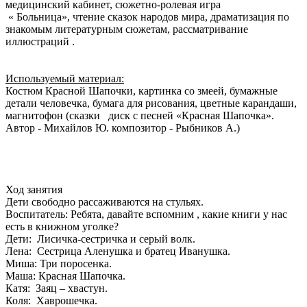
медицинский кабинет, сюжетно-ролевая игра
« Больница», чтение сказок народов мира, драматизация по
знакомым литературным сюжетам, рассматривание
иллюстраций .
Используемый материал:
Костюм Красной Шапочки, картинка со змеей, бумажные
детали человечка, бумага для рисования, цветные карандаши,
магнитофон (сказки диск с песней «Красная Шапочка».
Автор - Михайлов Ю. композитор - Рыбников А.)
Ход занятия
Дети свободно рассаживаются на стульях.
Воспитатель: Ребята, давайте вспомним , какие книги у нас
есть в книжном уголке?
Дети: Лисичка-сестричка и серый волк.
Лена: Сестрица Аленушка и братец Иванушка.
Миша: Три поросенка.
Маша: Красная Шапочка.
Катя: Заяц – хвастун.
Коля: Хаврошечка.