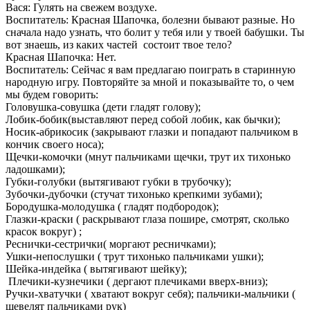
Вася: Гулять на свежем воздухе.
Воспитатель: Красная Шапочка, болезни бывают разные. Но
сначала надо узнать, что болит у тебя или у твоей бабушки. Ты
вот знаешь, из каких частей состоит твое тело?
Красная Шапочка: Нет.
Воспитатель: Сейчас я вам предлагаю поиграть в старинную
народную игру. Повторяйте за мной и показывайте то, о чем
мы будем говорить:
Головушка-совушка (дети гладят голову);
Лобик-бобик(выставляют перед собой лобик, как бычки);
Носик-абрикосик (закрывают глазки и попадают пальчиком в
кончик своего носа);
Щечки-комочки (мнут пальчиками щечки, трут их тихонько
ладошками);
Губки-голубки (вытягивают губки в трубочку);
Зубочки-дубочки (стучат тихонько крепкими зубами);
Бородушка-молодушка ( гладят подбородок);
Глазки-краски ( раскрывают глаза пошире, смотрят, сколько
красок вокруг) ;
Реснички-сестрички( моргают ресничками);
Ушки-непослушки ( трут тихонько пальчиками ушки);
Шейка-индейка ( вытягивают шейку);
Плечики-кузнечики ( дергают плечиками вверх-вниз);
Ручки-хватучки ( хватают вокруг себя); пальчики-мальчики (
шевелят пальчиками рук)