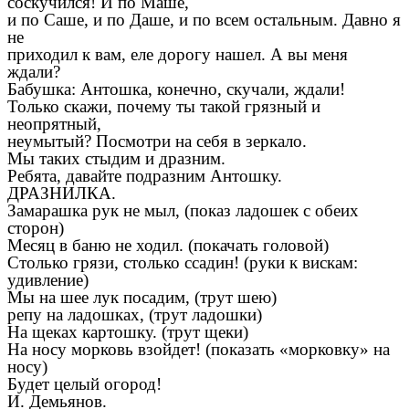
соскучился! И по Маше,
и по Саше, и по Даше, и по всем остальным. Давно я
не
приходил к вам, еле дорогу нашел. А вы меня
ждали?
Бабушка: Антошка, конечно, скучали, ждали!
Только скажи, почему ты такой грязный и
неопрятный,
неумытый? Посмотри на себя в зеркало.
Мы таких стыдим и дразним.
Ребята, давайте подразним Антошку.
ДРАЗНИЛКА.
Замарашка рук не мыл, (показ ладошек с обеих
сторон)
Месяц в баню не ходил. (покачать головой)
Столько грязи, столько ссадин! (руки к вискам:
удивление)
Мы на шее лук посадим, (трут шею)
репу на ладошках, (трут ладошки)
На щеках картошку. (трут щеки)
На носу морковь взойдет! (показать «морковку» на
носу)
Будет целый огород!
И. Демьянов.