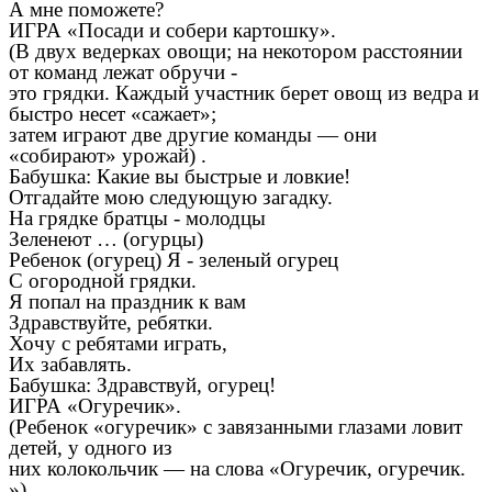
А мне поможете?
ИГРА «Посади и собери картошку».
(В двух ведерках овощи; на некотором расстоянии
от команд лежат обручи -
это грядки. Каждый участник берет овощ из ведра и
быстро несет «сажает»;
затем играют две другие команды — они
«собирают» урожай) .
Бабушка: Какие вы быстрые и ловкие!
Отгадайте мою следующую загадку.
На грядке братцы - молодцы
Зеленеют … (огурцы)
Ребенок (огурец) Я - зеленый огурец
С огородной грядки.
Я попал на праздник к вам
Здравствуйте, ребятки.
Хочу с ребятами играть,
Их забавлять.
Бабушка: Здравствуй, огурец!
ИГРА «Огуречик».
(Ребенок «огуречик» с завязанными глазами ловит
детей, у одного из
них колокольчик — на слова «Огуречик, огуречик.
») .