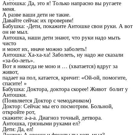
Антошка: Да, это я! Только напрасно вы ругаете
меня.
А разве ваши дети не такие.
Давайте сейчас их проверим!
Бабушка: -Дети, покажите Антошке свои руки. А вот
он не мыл.
Антошка, наши дети знают, что руки надо мыть
чисто
и моют их, иначе можно заболеть!
Антошка: Ха-ха-ха! Заболеть, ну надо же сказали
«за-бо-леть».
Вот я никогда не мою и … (хватается) вдруг за
живот,
падает на пол, катается, кричит: «Ой-ой, помогите,
спасите! »
Бабушка: Доктора, доктора скорее! Живот болит у
Антошки.
(Появляется Доктор с чемодачиком)
Доктор: Сейчас мы его посмотрим. Больной,
откройте рот,
скажите: а-а-а. Диагноз точный, детвора.
Антошка, грязными руками ел?
Дети: Да, ел!
Доктор: А овощи и фрукты ты хоть мыл?