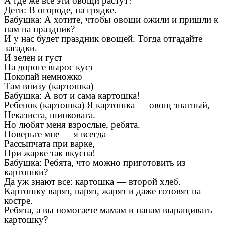
А где же все эти овощи растут?
Дети: В огороде, на грядке.
Бабушка: А хотите, чтобы овощи ожили и пришли к
нам на праздник?
И у нас будет праздник овощей. Тогда отгадайте
загадки.
И зелен и густ
На дороге вырос куст
Покопай немножко
Там внизу (картошка)
Бабушка: А вот и сама картошка!
Ребенок (картошка) Я картошка — овощ знатный,
Неказиста, шинковата.
Но любят меня взрослые, ребята.
Поверьте мне — я всегда
Рассыпчата при варке,
При жарке так вкусна!
Бабушка: Ребята, что можно приготовить из
картошки?
Да уж знают все: картошка — второй хлеб.
Картошку варят, парят, жарят и даже готовят на
костре.
Ребята, а вы помогаете мамам и папам выращивать
картошку?