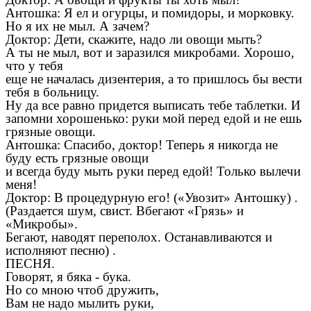
Антошка: Я ел и огурцы, и помидоры, и морковку.
Но я их не мыл. А зачем?
Доктор: Дети, скажите, надо ли овощи мыть?
А ты не мыл, вот и заразился микробами. Хорошо,
что у тебя
еще не началась дизентерия, а то пришлось бы вести
тебя в больницу.
Ну да все равно придется выписать тебе таблетки. И
запомни хорошенько: руки мой перед едой и не ешь
грязные овощи.
Антошка: Спасибо, доктор! Теперь я никогда не
буду есть грязные овощи
и всегда буду мыть руки перед едой! Только вылечи
меня!
Доктор: В процедурную его! («Увозит» Антошку) .
(Раздается шум, свист. Вбегают «Грязь» и
«Микробы».
Бегают, наводят переполох. Останавливаются и
исполняют песню) .
ПЕСНЯ.
Говорят, я бяка - бука.
Но со мною чтоб дружить,
Вам не надо мылить руки,