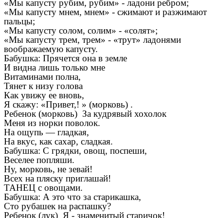
«Мы капусту рубим, рубим» - ладони ребром;
«Мы капусту мнем, мнем» - сжимают и разжимают
пальцы;
«Мы капусту солом, солим» - «солят»;
«Мы капусту трем, трем» - «трут» ладонями
воображаемую капусту.
Бабушка: Прячется она в земле
И видна лишь только мне
Витаминами полна,
Тянет к низу голова
Как увижу ее вновь,
Я скажу: «Привет,! » (морковь) .
Ребенок (морковь) За кудрявый хохолок
Меня из норки поволок.
На ощупь — гладкая,
На вкус, как сахар, сладкая.
Бабушка: С грядки, овощ, поспеши,
Веселее попляши.
Ну, морковь, не зевай!
Всех на пляску приглашай!
ТАНЕЦ с овощами.
Бабушка: А это что за старикашка,
Сто рубашек на распашку?
Ребенок (лук) Я - знаменитый старичок!