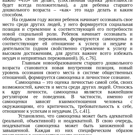
важно «что» он делает, (собственная оценка деятельности
будет всегда положительна), а для ребенка старшего
дошкольного возраста – «как» это надо делать и каким
способом.
На седьмом году жизни ребенок начинает осознавать свое
место среди других людей, у него формируется социальная
позиция и стремление к соответствующей его потребности
новой социальной роли. Ребенок начинает осознавать и
обобщать свои переживания, формируются самооценка и
соответствующее ей отношение к успеху и неудаче в
деятельности (одним свойственно стремление к успеху и
высоким достижениям, для других важнее всего избежать
неудач и неприятных переживаний). [6, с.76].
Главным новообразованием старшего дошкольного
возраста становится новая внутренняя позиция, новый
уровень осознания своего места в системе общественных
отношений, формируется самооценка и личностное сознание.
Самооценка – это оценка личностью самой себя, своих
возможностей, качеств и места среди других людей. Относясь
к ядру личности, самооценка является важнейшим
регулятором ее поведения. В частности, именно от
самооценки зависят взаимоотношения человека с
окружающими, его критичность, требовательность к себе,
отношение к успехам и неудачам. [5, с.41].
Установлено, что самооценка может быть адекватной
(реальной, объективной) и неадекватной. В свою очередь,
неадекватная самооценка может быть заниженной и
завышенной. Каждая из них специфическим образом