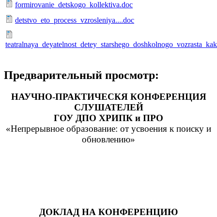
formirovanie_detskogo_kollektiva.doc
detstvo_eto_process_vzrosleniya....doc
teatralnaya_deyatelnost_detey_starshego_doshkolnogo_vozrasta_ka
Предварительный просмотр:
НАУЧНО-ПРАКТИЧЕСКЯ КОНФЕРЕНЦИЯ
СЛУШАТЕЛЕЙ
ГОУ ДПО ХРИПК и ПРО
«Непрерывное образование: от усвоения к поиску и
обновлению»
ДОКЛАД НА КОНФЕРЕНЦИЮ