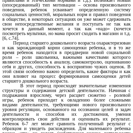
правилами и этическими нормами и т.д.). Возникает новый
(опосредованный) тип мотивации – основа произвольного
поведения, ребенок усваивает определенную систему
социальных ценностей, моральных норм и правил поведения
в обществе, в некоторых ситуациях он уже может сдерживать
свои непосредственные желания и поступать не так как
хочется в данный момент, а так как «надо» (хочется
посмотреть мультики, но мама просит сходить в магазин и т.д.
[6, с.74].
Период старшего дошкольного возраста охарактеризован
и как зарождающий корни самооценки ребенка, и в то же
время ребенок находится в преддверии новой социальной
роли – роли школьника, важными качествами которого
являются способность к анализу, самоконтролю, оцениванию
себя и других, способность к восприятию чужих оценок. В
этой связи особенно важно определить, какие факторы и как
они влияют на процесс формирования самооценки детей
старшего дошкольного возраста.
В этот период происходят значительные изменения
структуры и содержания детской деятельности. Начиная с
подражания взрослому, через расцвет сюжетно - ролевой
игры, ребенок приходит к овладению более сложными
видами деятельности, требующими нового произвольного
уровня регуляции, основанного на осознании целей и задач
деятельности и способов их достижения, умения
контролировать свои действия и оценивать их результат.
Ребенок 6-7 лет может сравнить полученный результат с
образцом и увидеть расхождения. Для маленького ребенка