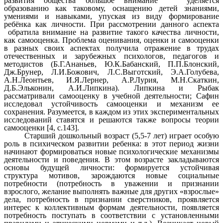
развития общества большое внимание уделяется
образованию как таковому, оснащению детей знаниями,
умениями и навыками, упуская из виду формирование
ребёнка как личности. При рассмотрении данного аспекта
обратила внимание на развитие такого качества личности,
как самооценка. Проблема оценивания, оценки и самооценки
в разных своих аспектах получила отражение в трудах
отечественных и зарубежных психологов, педагогов и
методистов (Б.Г.Ананьев, Ю.К.Бабанский, П.П.Блонский,
Дж.Брунер, Л.И.Божович, Л.С.Выготский, Э.А.Голубева,
А.Н.Леонтьев, И.Я.Лернер, А.Р.Лурия, М.Н.Скаткин,
Д.Б.Эльконин, А.И.Липкина). Липкина и Рыбак
рассматривали самооценку в учебной деятельности; Сафин
исследовал устойчивость самооценки и механизм ее
сохранения. Разумеется, в каждом из этих экспериментальных
исследований ставятся и решаются также вопросы теории
самооценки [4, с.143].
Старший дошкольный возраст (5,5-7 лет) играет особую
роль в психическом развитии ребенка: в этот период жизни
начинают формироваться новые психологические механизмы
деятельности и поведения. В этом возрасте закладываются
основы будущей личности: формируется устойчивая
структура мотивов, зарождаются новые социальные
потребности (потребность в уважении и признании
взрослого, желание выполнять важные для других «взрослые»
дела, потребность в признании сверстников, проявляется
интерес к коллективным формам деятельности, появляется
потребность поступать в соответствии с установленными