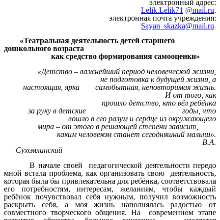
электронный адрес:
Lelik.Lelik71
@mail.ru
.
электронная почта учреждения:
Sayan_skazka@mail.ru
.
«Театральная деятельность детей старшего
дошкольного возраста
как средство формирования самооценки»
«Детство – важнейший период человеческой жизни,
не подготовка к будущей жизни, а
настоящая, ярка самобытная, неповторимая жизнь.
И от того, как
прошло детство, кто вёл ребёнка
за руку в детские годы, что
вошло в его разум и сердце из окружающего
мира – от этого в решающей степени зависит,
каким человеком станет сегодняшний малыш».
В.А.
Сухомлинский
В начале своей педагогической деятельности передо
мной встала проблема, как организовать свою деятельность,
которая была бы привлекательна для ребёнка, соответствовала
его потребностям, интересам, желаниям, чтобы каждый
ребёнок почувствовал себя нужным, получил возможность
раскрыть себя, а моя жизнь наполнялась радостью от
совместного творческого общения. На современном этапе