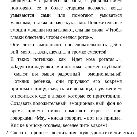
«водичка...» с раннего возраста, с удовольствием
повторяют ее в более старшем возрасте, когда
умываются сами или помогают умываться
малышам, а также играя с кукла ми. Положительные
эмоции малыши испытывают, слы ша слова: «Чтобы
глазки блестели, чтобы смеялся роток».
Они четко выполняют последовательность дейст
вий: моют глазки, щечки... и громко смеются!
В таких потешках, как «Идет коза рогатая...»,
«Ладуш ки-ладушки...» и др. тоже заложен глубокий
смысл: вы зывая радостный эмоциональный
отклик ребенка, они приучают его вовремя
принимать пищу, съедать все до конца, с уважением
относиться к еде и людям, которые ее приготовили.
Создавать положительный эмоциональ ный фон во
время приема пищи помогают игры с при
говорками «Мяу, - киска говорит, - вот и я пришла.
Кис ке в миску отольем, веселее пить вдвоем!»
Сделать процесс воспитания культурно-гигиенических