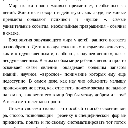
Мир сказки полон «живых предметов», необычных яв
лений. Животные говорят и действуют, как люди, не живые
предметы обладают психикой и «душой ». Самые
удивительные события, необычайные превращения - обычны
в сказке.
Восприятия окружающего мира у детей раннего возраста
разнообразно. Дети к неодушевленным предметам относятся,
как и к одушевленным и, наоборот, к одушев ленным, как к
неодушевленным. В этом особом мире ребенок легко и просто
осваивает связи явлений, овладевает большим запасом
знаний, научное, «взрослое» понимание которых ему еще
недоступно. В самом деле, как нау чно объяснить малышу
происхождение ветра, как отве тить, почему звезды не падают
на землю, как вести его в мир борьбы между добром и злом?
А в сказке это лег ко и просто.
Иными словами сказка - это особый способ освоения ми
ра, способ, позволяющий ребенку в специфической фор ме
присвоить, понять и по-своему систематизировать тот поток