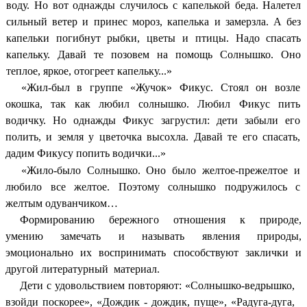
воду. Но вот однажды случилось с капелькой беда. Налетел
сильный ветер и принес мороз, капелька и замерзла. А без
капельки погибнут рыбки, цветы и птицы. Надо спасать
капельку. Давай те позовем на помощь Солнышко. Оно
теплое, яркое, отогреет капельку...»
«Жил-был в группе «Жучок» Фикус. Стоял он возле
окошка, так как любил солнышко. Любил Фикус пить
водичку. Но однажды Фикус загрустил: дети забыли его
полить, и земля у цветочка высохла. Давай те его спасать,
дадим Фикусу попить водички...»
«Жило-было Солнышко. Оно было желтое-прежелтое и
любило все желтое. Поэтому солнышко подружилось с
желтым одуванчиком…
Формированию бережного отношения к природе,
умению замечать и называть явления природы,
эмоционально их воспринимать способствуют заклички и
другой литературный материал.
Дети с удовольствием повторяют: «Солнышко-ведрышко,
взойди поскорее», «Дождик - дождик, пуще», «Радуга-дуга,