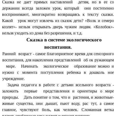
Сказка не дает прямых наставлений детям, но в ее со
держании всегда заложен урок, который они постепенно
воспринимают, многократно возвращаясь к тексту сказки.
Какой урок могут извлечь из сказок дети? «Волк и семеро
козлят»- нельзя открывать дверь чужим людям. «Колобок»-
нельзя уходить из дома без разрешения, и т.д.
Сказка в системе экологического
воспитания.
Ранний возраст - самое благоприятное время для сенсорного
воспитания, для накопления представлений об ок ружающем
мире. Начинать экологическое образование можно и
нужно с момента поступления ребенка в дошколь ное
учреждение.
Задача педагога в работе с детьми ясельного возраста -
заложить первые представления и ориентиры о
мире
природы. Дать понятие о том, что и растения, и животные-
живые существа, они дышат, пьют воду, рас тут, а самое
главное, чувствуют боль, как человек. Сломанная ветка
плачет, срубленная елка плачет и просит помощи.