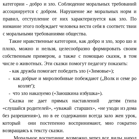
категории - добро и зло. Соблюдение моральных требований
ассоциируется с добром. Нарушение же моральных норм и
правил, отступление от них характеризуется как зло. По
нимание этого побуждает человека вести себя в соответс твии
с моральными требованиями общества.
Такие нравственные категории, как добро и зло, хоро шо и
плохо, можно и нельзя, целесообразно формировать своим
собственным примером, а также с помощью сказок, в том
числе о животных. Эти сказки помогут педагогу показать:
- как дружба помогает победить зло («Зимовье»);
- как добрые и миролюбивые побеждают („Волк и семе ро
козлят');
- что зло наказуемо («Заюшкина избушка»).
Сказка не дает прямых наставлений детям (типа
«слушайся родителей», «уважай старших», «не уходи из дома
без разрешения»), но в ее содержании всегда зало жен урок,
который они постепенно воспринимают, мно гократно
возвращаясь к тексту сказки.
Моральное воспитание возможно через все виды народ