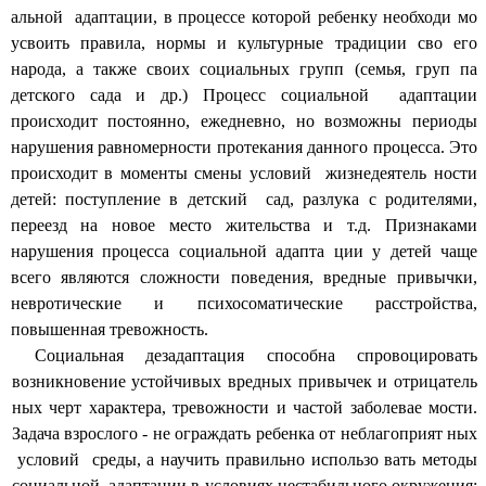
альной адаптации, в процессе которой ребенку необходи мо
усвоить правила, нормы и культурные традиции сво его
народа, а также своих социальных групп (семья, груп па
детского сада и др.) Процесс социальной адаптации
происходит постоянно, ежедневно, но возможны периоды
нарушения равномерности протекания данного процесса. Это
происходит в моменты смены условий жизнедеятель ности
детей: поступление в детский сад, разлука с родителями,
переезд на новое место жительства и т.д. Признаками
нарушения процесса социальной адапта ции у детей чаще
всего являются сложности поведения, вредные привычки,
невротические и психосоматические расстройства,
повышенная тревожность.
Социальная дезадаптация способна спровоцировать
возникновение устойчивых вредных привычек и отрицатель
ных черт характера, тревожности и частой заболевае мости.
Задача взрослого - не ограждать ребенка от неблагоприят ных
условий среды, а научить правильно использо вать методы
социальной адаптации в условиях нестабильного окружения;