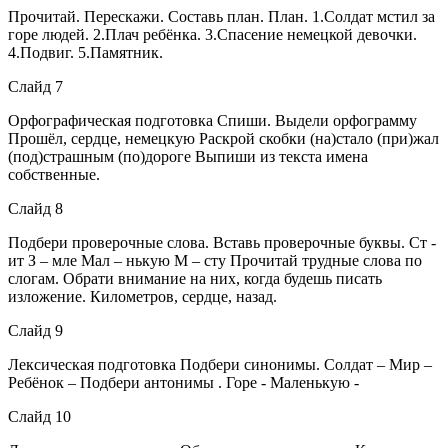
Прочитай. Перескажи. Составь план. План. 1.Солдат мстил за
горе людей. 2.Плач ребёнка. 3.Спасение немецкой девочки.
4.Подвиг. 5.Памятник.
Слайд 7
Орфографическая подготовка Спиши. Выдели орфограмму
Прошёл, сердце, немецкую Раскрой скобки (на)стало (при)жал
(под)страшным (по)дороге Выпиши из текста имена
собственные.
Слайд 8
Подбери проверочные слова. Вставь проверочные буквы. Ст -
ит З – мле Мал – нькую М – сту Прочитай трудные слова по
слогам. Обрати внимание на них, когда будешь писать
изложение. Километров, сердце, назад.
Слайд 9
Лексическая подготовка Подбери синонимы. Солдат – Мир –
Ребёнок – Подбери антонимы . Горе - Маленькую -
Слайд 10