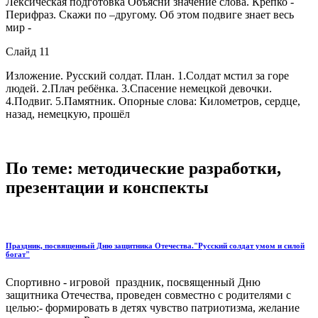
Лексическая подготовка Объясни значение слова. Крепко -
Перифраз. Скажи по –другому. Об этом подвиге знает весь
мир -
Слайд 11
Изложение. Русский солдат. План. 1.Солдат мстил за горе
людей. 2.Плач ребёнка. 3.Спасение немецкой девочки.
4.Подвиг. 5.Памятник. Опорные слова: Километров, сердце,
назад, немецкую, прошёл
По теме: методические разработки,
презентации и конспекты
Праздник, посвященный Дню защитника Отечества."Русский солдат умом и силой
богат"
Спортивно - игровой праздник, посвященный Дню
защитника Отечества, проведен совместно с родителями с
целью:- формировать в детях чувство патриотизма, желание