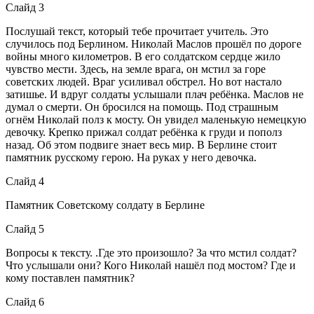
Слайд 3
Послушай текст, который тебе прочитает учитель. Это
случилось под Берлином. Николай Маслов прошёл по дороге
войны много километров. В его солдатском сердце жило
чувство мести. Здесь, на земле врага, он мстил за горе
советских людей. Враг усиливал обстрел. Но вот настало
затишье. И вдруг солдаты услышали плач ребёнка. Маслов не
думал о смерти. Он бросился на помощь. Под страшным
огнём Николай полз к мосту. Он увидел маленькую немецкую
девочку. Крепко прижал солдат ребёнка к груди и пополз
назад. Об этом подвиге знает весь мир. В Берлине стоит
памятник русскому герою. На руках у него девочка.
Слайд 4
Памятник Советскому солдату в Берлине
Слайд 5
Вопросы к тексту. .Где это произошло? За что мстил солдат?
Что услышали они? Кого Николай нашёл под мостом? Где и
кому поставлен памятник?
Слайд 6