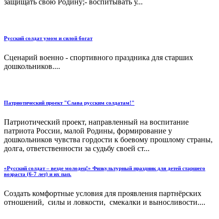
защищать свою Родину;- воспитывать у...
Русский солдат умом и силой богат
Сценарий военно - спортивного праздника для старших
дошкольников....
Патриотический проект "Слава русским солдатам!"
Патриотический проект, направленный на воспитание
патриота России, малой Родины, формирование у
дошкольников чувства гордости к боевому прошлому страны,
долга, ответственности за судьбу своей ст...
«Русский солдат – везде молодец!» Физкультурный праздник для детей старшего
возраста (6-7 лет) и их пап.
Создать комфортные условия для проявления партнёрских
отношений, силы и ловкости, смекалки и выносливости....