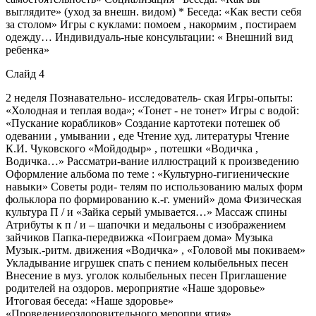
выглядите» (уход за внешн. видом) * Беседа: «Как вести себя
за столом» Игры с куклами: помоем , накормим , постираем
одежду… Индивидуаль-ные консультации: « Внешний вид
ребенка»
Слайд 4
2 неделя Познавательно- исследователь- ская Игры-опыты:
«Холодная и теплая вода»; «Тонет - не тонет» Игры с водой:
«Пускание корабликов» Создание картотеки потешек об
одевании , умывании , еде Чтение худ. литературы Чтение
К.И. Чуковского «Мойдодыр» , потешки «Водичка ,
Водичка…» Рассматри-вание иллюстраций к произведению
Оформление альбома по теме : «Культурно-гигиенические
навыки» Советы роди- телям по использованию малых форм
фольклора по формированию к.-г. умений» дома Физическая
культура П / и «Зайка серый умывается…» Массаж спины
Атрибуты к п / и – шапочки и медальоны с изображением
зайчиков Папка-передвижка «Поиграем дома» Музыка
Музык.-ритм. движения «Водичка» , «Головой мы покиваем»
Укладывание игрушек спать с пением колыбельных песен
Внесение в муз. уголок колыбельных песен Приглашение
родителей на оздоров. мероприятие «Наше здоровье»
Итоговая беседа: «Наше здоровье»
«Проведениеоздоровительного меропри ятия»