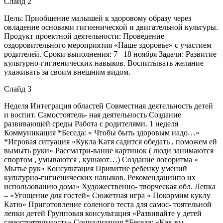
Слайд 2
Цель: Приобщение малышей к здоровому образу через
овладение основами гигиенической и двигательной культуры.
Продукт проектной деятельности: Проведение
оздоровительного мероприятия «Наше здоровье» с участием
родителей. Сроки выполнения: 7– 18 ноября Задачи: Развитие
культурно-гигиенических навыков. Воспитывать желание
ухаживать за своим внешним видом.
Слайд 3
Неделя Интеграция областей Совместная деятельность детей
и воспит. Самостоятель- ная деятельность Создание
развивающей среды Работа с родителями. 1 неделя
Коммуникация *Беседа: « Чтобы быть здоровым надо…»
*Игровая ситуация «Кукла Катя садится обедать , поможем ей
вымыть руки» Рассматри-вание картинок ( люди занимаются
спортом , умываются , кушают…) Создание логоритма «
Мытье рук» Консультация Привитие ребенку умений
культурно-гигиенических навыков. Рекомендациипо их
использованию дома» Художественно- творческая обл. Лепка
– «Угощение для гостей» Сюжетная игра « Покормим куклу
Катю» Приготовление соленого теста для самос- тоятельной
лепки детей Групповая консультация «Развивайте у детей
самостоятельность» Социализация *Беседа: «Как вы