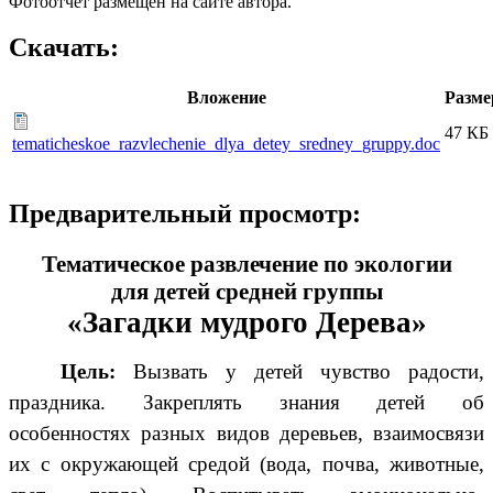
Фотоотчет размещен на сайте автора.
Скачать:
Вложение
Разме
47 КБ
tematicheskoe_razvlechenie_dlya_detey_sredney_gruppy.doc
Предварительный просмотр:
Тематическое развлечение по экологии
для детей средней группы
«Загадки мудрого Дерева»
Цель:
Вызвать у детей чувство радости,
праздника. Закреплять знания детей об
особенностях разных видов деревьев, взаимосвязи
их с окружающей средой (вода, почва, животные,