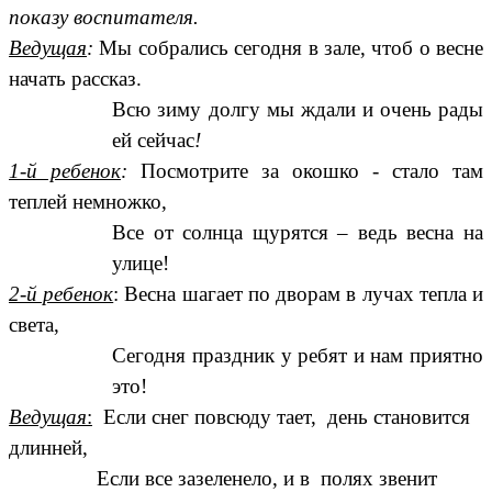
показу воспитателя.
Ведущая
:
Мы собрались сегодня в зале, чтоб о весне
начать рассказ.
Всю зиму долгу мы ждали и очень рады
ей сейчас
!
1-й ребенок
:
Посмотрите за окошко - стало там
теплей немножко,
Все от солнца щурятся – ведь весна на
улице!
2-й ребенок
: Весна шагает по дворам в лучах тепла и
света,
Сегодня праздник у ребят и нам приятно
это!
Ведущая
:
Если снег повсюду тает, день становится
длинней,
Если все зазеленело, и в полях звенит