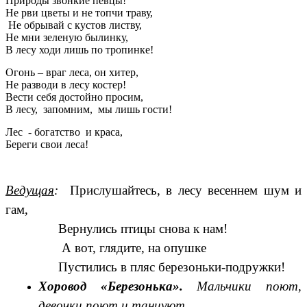
Природы звонкие певцы!
Не рви цветы и не топчи траву,
Не обрывай с кустов листву,
Не мни зеленую былинку,
В лесу ходи лишь по тропинке!
Огонь – враг леса, он хитер,
Не разводи в лесу костер!
Вести себя достойно просим,
В лесу, запомним, мы лишь гости!
Лес - богатство и краса,
Береги свои леса!
Ведущая
:
Прислушайтесь, в лесу весеннем шум и
гам,
Вернулись птицы снова к нам!
А вот, глядите, на опушке
Пустились в пляс березоньки-подружки!
Хоровод «Березонька».
Мальчики поют,
девочки поют и танцуют
.