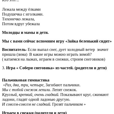
Лежала между ёлками
Подушечка с иголками.
Тихонечко лежала,
Потом вдруг убежала
Молодцы и мамы и дети.
Мы с вами сейчас вспомним игру «Зайка беленький сидит»
Воспитатель-
Если выпал снег, дует холодный ветер значит
пришла (зима) В какие игры можно играть зимой?
( катаемся на лыжах, играем в снежки, строим снеговиков)
3.
Игра « Собери снеговика» из частей. (родители и дети)
Пальчиковая гимнастика
«
Раз, два, три, четыре,
Загибают пальчики.
Мы с тобой снежок лепили.
Лепят снежок.
Круглый, крепкий, очень гладкий.
Показывают круг, сжимают
ладони, гладят одной ладонью другую.
И совсем-совсем не сладкий.
Грозят пальчиком
»
Играем в снежки (родители и дети)