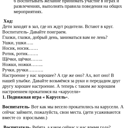
6 Воспитывать желание принимать участие в играх и
развлечениях, выполнять правила поведения на общих
мероприятиях.
Ход:
Дети заходят в зал, где их ждут родители. Встают в круг.
Воспитатель- Давайте поиграем.
Глазки, глазки, добрый день, заниматься вам не лень?
Ушки, ушки…..
Носик, носик……
Ротик, ротик…….
Щёчки, щёчки……..
Ножки, ножки……..
Ручки, ручки……….
Настроение у нас хорошее? А где же оно? Ах, вот оно! В
нашей улыбке. Давайте возьмёмся за руки и передадим друг
другу хорошее настроение. А теперь с таким же хорошим
настроением прокатимся на «карусели»
1. Подвижная игра « Карусель
».
Воспитатель-
Вот как мы весело прокатились на карусели. А
сейчас займите, пожалуйста, свои места. (дети усаживаются
вместе со взрослыми.)
Воспитатель-
Ребята, а какое сейчас у нас время года?