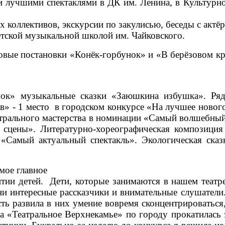
 лучшими спектаклями в ДК им. Ленина, в Культурно
 коллективов, экскурсии по закулисью, беседы с актё
тской музыкальной школой им. Чайковского.
новые постановки «Конёк-горбунок» и «В берёзовом кр
бок» музыкальные сказки «Заюшкина избушка». Ряд
цев» - 1 место в городском конкурсе «На лучшее ново
 театрального мастерства в номинации «Самый волшебн
 сцены». Литературно-хореографическая композиция
«Самый актуальный спектакль». Экологическая сказ
мое главное
тии детей. Дети, которые занимаются в нашем театре
ни интересные рассказчики и внимательные слушатели
сть развила в них умение вовремя сконцентрироваться
 «Театральное Верхнекамье» по городу прокатилась 