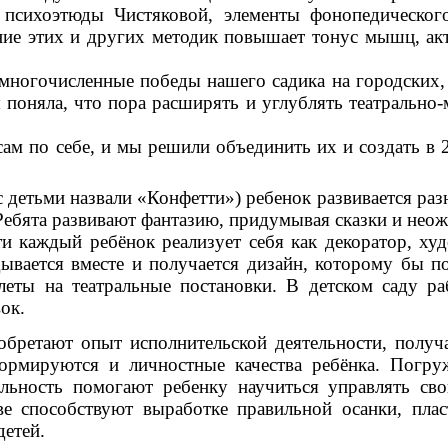
 психоэтюды Чистяковой, элементы фонопедическо
е этих и других методик повышает тонус мышц, акти
в многочисленные победы нашего садика на городских,
 поняла, что пора расширять и углублять театрально
ам по себе, и мы решили объединить их и создать в 
с детьми назвали «Конфетти») ребенок развивается раз
. Ребята развивают фантазию, придумывая сказки и не
и каждый ребёнок реализует себя как декоратор, худ
дывается вместе и получается дизайн, которому бы п
еты на театральные постановки. В детском саду ра
вок.
иобретают опыт исполнительской деятельности, полу
Формируются и личностные качества ребёнка. Погру
ельность помогают ребенку научиться управлять св
иве способствуют выработке правильной осанки, пла
детей.