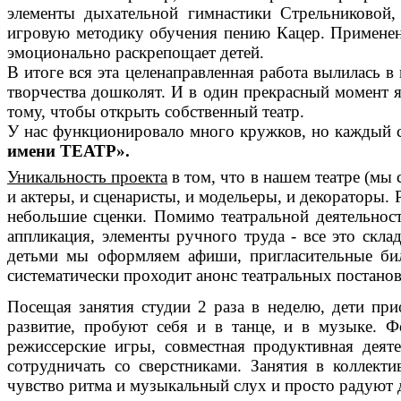
элементы дыхательной гимнастики Стрельниковой,
игровую методику обучения пению Кацер. Применени
эмоционально раскрепощает детей.
В итоге вся эта целенаправленная работа вылилась 
творчества дошколят. И в один прекрасный момент я
тому, чтобы открыть собственный театр.
У нас функционировало много кружков, но каждый с
имени ТЕАТР».
Уникальность проекта
в том, что в нашем театре (мы 
и актеры, и сценаристы, и модельеры, и декораторы
небольшие сценки. Помимо театральной деятельност
аппликация, элементы ручного труда - все это скла
детьми мы оформляем афиши, пригласительные бил
систематически проходит анонс театральных постано
Посещая занятия студии 2 раза в неделю, дети пр
развитие, пробуют себя и в танце, и в музыке. 
режиссерские игры, совместная продуктивная деят
сотрудничать со сверстниками. Занятия в коллект
чувство ритма и музыкальный слух и просто радуют 