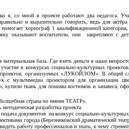
ко я, со мной в проекте работают два педагога. У
правильно и выразительно говорить, ведь для актёр
 помогает хореограф 1 квалификационной категории, 
жку оказывают воспитатели, они закрепляют с де
 материальная база. Где взять деньги в наше непросто
 участие в конкурсах социально-культурных проектов
е проектов, организуемых «ЛУКОЙЛОМ». В общей сл
к с мультимедиа проектором для организации цве
го, купили ткань для пошива костюмов и занавеса, о
 «Волшебная страна по имени ТЕАТР».
ь методическая разработка проекта.
, подача документов на конкурс социально-культурных
ективами города (Березниковский драматический театр
идеть работу профессионалов и знать, к чему стремит