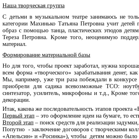
Наша творческая группа
С детьми в музыкальном театре занимаюсь не толь
категории Махинько Татьяна Петровна учит детей 
образ с помощью танца, пластических этюдов детям
Тереза Петровна. Кроме того, неоценимую поддер
материал.
Формирование материальной базы
Но для того, чтобы проект заработал, нужна хорошая
всем форма «творческого» зарабатывания денег, как
Мы, например, уже три раза побеждали в конкурс
приобрели для садика всевозможные ТСО: ноутбу
синтезатор, усилитель, микрофоны и т.д., Кроме то
декорации.
Итак, какова же последовательность этапов проекта
Первый этап
– это оформление идеи на бумаге, то ест
Второй этап
– поиск средств для реализации задумки
Попутно - заключение договоров с творческими колл
«Апельсин» и «Росинка»), чтобы детям можно было в