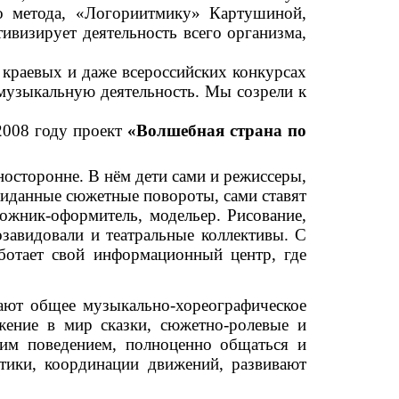
го метода, «Логориитмику» Картушиной,
визирует деятельность всего организма,
 краевых и даже всероссийских конкурсах
-музыкальную деятельность. Мы созрели к
2008 году проект
«Волшебная страна по
носторонне. В нём дети сами и режиссеры,
ожиданные сюжетные повороты, сами ставят
ожник-оформитель, модельер. Рисование,
озавидовали и театральные коллективы. С
ботает свой информационный центр, где
чают общее музыкально-хореографическое
жение в мир сказки, сюжетно-ролевые и
оим поведением, полноценно общаться и
стики, координации движений, развивают