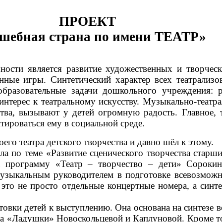
ПРОЕКТ
шебная страна по имени ТЕАТР»
сти является развитие художественных и творчески
нные игры. Синтетический характер всех театрализов
образовательные задачи
дошкольного учреждения: р
интерес к театральному искусству. Музыкально-театр
ства, вызывают у детей огромную радость. Главное, 
тироваться ему в социальной среде.
его театра детского творчества и давно шёл к этому.
ала по теме «Развитие сценического творчества стар
ла программу «Театр – творчество – дети» Сорок
 музыкальным руководителем в подготовке всевозможн
то не просто отдельные концертные номера, а синтез
отовки детей к выступлению. Она основана на синтезе
ма «Ладушки» Новоскольцевой и Каплуновой. Кроме то