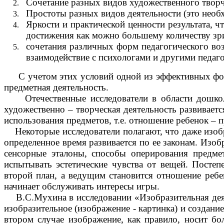
Сочетание разных видов художественного творч
Простоты разных видов деятельности (это необх
Яркости и практической ценности результата, 
достижения как можно большему количеству зри
сочетания различных форм педагогического воз
взаимодействие с психологами и другими педаг
С учетом этих условий одной из эффективных форм
предметная деятельность.
Отечественные исследователи в области дошкольно
художественно – творческая деятельность развивае
использования предметов, т.е. отношение ребенок – 
Некоторые исследователи полагают, что даже изобра
определенное время развивается по ее законам. Изоб
сенсорные эталоны, способы оперирования предмет
испытывать эстетические чувства от вещей. Постеп
второй план, а ведущим становится отношение ребен
начинает обслуживать интересы игры.
В.С.Мухина в исследовании «Изобразительная деяте
изобразительное (изображение - картинка) и создани
втором случае изображение, как правило, носит бо