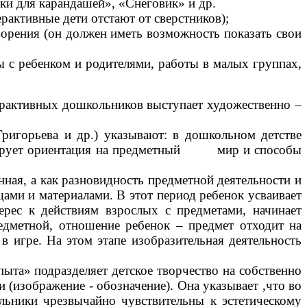
ки для карандашей», «Снеговик» и др.
активные дети отстают от сверстников);
ворения (он должен иметь возможность показать свои
ы с ребенком и родителями, работы в малых группах,
рактивных дошкольников выступает художественно –
ригорьева и др.) указывают: в дошкольном детстве
доминирует ориентация на предметный мир и способы
ная, а как разновидность предметной деятельности и
щами и материалами. В этот период ребенок усваивает
ерес к действиям взрослых с предметами, начинает
редметной, отношение ребенок – предмет отходит на
в игре. На этом этапе изобразительная деятельность
та» подразделяет детское творчество на собственно
 (изображение - обозначение). Она указывает ,что во
ольники чрезвычайно чувствительны к эстетическому