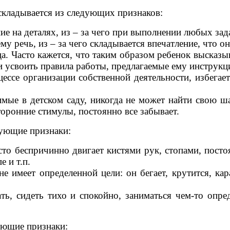
 складывается из следующих признаков:
е на деталях, из – за чего при выполнении любых зад
му речь, из – за чего складывается впечатление, что 
 Часто кажется, что таким образом ребенок высказыва
и усвоить правила работы, предлагаемые ему инструкц
ессе организации собственной деятельности, избегае
мые в детском саду, никогда не может найти свою ша
торонние стимулы, постоянно все забывает.
дующие признаки:
сто беспричинно двигает кистями рук, стопами, посто
е и т.п.
не имеет определенной цели: он бегает, крутится, кар
ть, сидеть тихо и спокойно, заниматься чем-то опре
ующие признаки: