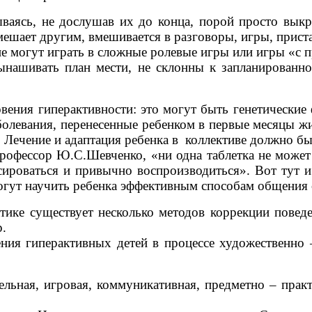
ываясь, не дослушав их до конца, порой просто выкр
мешает другим, вмешивается в разговоры, игры, прис
е могут играть в сложные ролевые игры или игры «с 
нашивать план мести, не склонны к запланированной
ения гиперактивности: это могут быть генетические
олевания, перенесенные ребенком в первые месяцы жиз
 Лечение и адаптация ребенка в коллективе должно бы
офессор Ю.С.Шевченко, «ни одна таблетка не может н
ксироваться и привычно воспроизводиться». Вот тут 
могут научить ребенка эффективным способам общения 
ке существует несколько методов коррекции поведе
р.
я гиперактивных детей в процессе художественно – 
льная, игровая, коммуникативная, предметно – практ