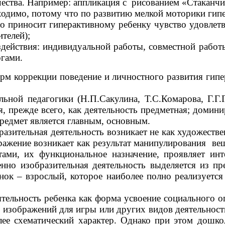
ества. Например: аппликация с рисованием «Стаканчи
одимо, потому что по развитию мелкой моторики гипер
что приносит гиперактивному ребенку чувство удовлет
телей);
действия: индивидуальной работы, совместной работ
огами.
 коррекции поведение и личностного развития гипе
й педагогики (Н.П.Сакулина, Т.С.Комарова, Г.Г.Г
тся, прежде всего, как деятельность предметная; 
предмет является главным, основным.
зительная деятельность возникает не как художествен
ражение возникает как результат манипулирования ве
ами, их функциональное назначение, проявляет инт
енно изобразительная деятельность выделяется из п
ок – взрослый, которое наиболее полно реализуется 
льность ребенка как форма усвоение социального опы
е изображений для игры или других видов деятельности
лее схематический характер. Однако при этом дошк