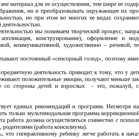
аче материал для ее осуществления, тем шире ее соде
ображения, но и преобразовывать окружающее их прос
льностью, но при этом во многих ее видах сохраня
й деятельностью.
тельностью мы понимаем творческий процесс, направ
 аппликация, конструирование), оформление и мо
вой, коммуникативной, художественно – речевой, те
тывают постоянный «сенсорный голод», поэтому имен
редметную деятельность приводит к тому, что у дете
еживают положительные эмоции, получают меньше зам
е со стороны детей и взрослых - это, пожалуй, с
ет единых рекомендаций и программ. Несмотря на 
ыть только мультимодальная программа коррекционно
эта работа должна осуществляться совместно с психол
, родителями (работа консилиума).
то гиперактивному ребенку легче работать в начале 