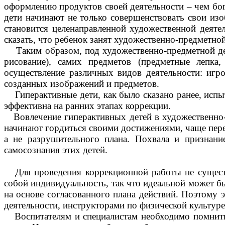
оформлению продуктов своей деятельности – чем бог
дети начинают не только совершенствовать свои из
становится целенаправленной художественной деяте
сказать, что ребенок занят художественно-предметно
Таким образом, под художественно-предметной дея
рисование), самих предметов (предметные лепка,
осуществление различных видов деятельности: игро
созданных изображений и предметов.
Гиперактивные дети, как было сказано ранее, испы
эффективна на ранних этапах коррекции.
Вовлечение гиперактивных детей в художественно-п
начинают гордиться своими достижениями, чаще пер
а не разрушительного плана. Похвала и признани
самосознания этих детей.
Для проведения коррекционной работы не существу
собой индивидуальность, так что идеальной может б
на основе согласованного плана действий. Поэтому 
деятельности, инструкторами по физической культуре
Воспитателям и специалистам необходимо помнить, ч