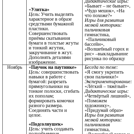
Дидактические игры:
«Бывает – не бывает»,
«
Улитка»
«Чудо мешок», «На
Цель
: Учить выделять
что похоже?»
характерное в образе
Игры для развития
средствами бумажной
мелкой моторики:
пластики.
пальчиковая
Совершенствовать
гимнастика,
приёмы скатывания
«Пальчиковый
бумаги в толстые жгуты
бассейн»,
и тонкий жгутик,
«Волшебный горох и
закручивание в жгут.
рис» –выкладывание
Дополнять деталями
рисунка по образцу
изображение.
Ноябрь
«
Паучок на паутинке»
Беседа по теме:
Цель:
совершенствовать
«Я смогу укрепить
навыки в работе с
свои пальчики!»
бумагой: разрезать
Экспериментирование:
прямоугольники на
«Лёгкий – тяжёлый»
тонкие полоски, сгибать
Дидактические игры:
их пополам;
«Четвёртый лишний»,
формировать комочки
«Поможем
разного размера.
художнику»,
Соединять части и
«Придумай образ»
целое.
Игры для развития
мелкой моторики:
«Подсолнушек»
пальчиковая
Цель:
учить создавать
гимнастика,
полуобъемные