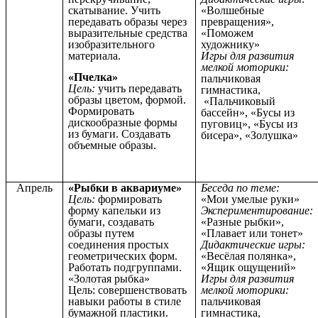
скатывание. Учить
«Волшебные
передавать образы через
превращения»,
выразительные средства
«Поможем
изобразительного
художнику»
материала.
Игры для развития
мелкой моторики:
«Пчелка»
пальчиковая
Цель:
учить передавать
гимнастика,
образы цветом, формой.
«Пальчиковый
Формировать
бассейн», «Бусы из
дискообразные формы
пуговиц», «Бусы из
из бумаги. Создавать
бисера», «Золушка»
объемные образы.
Апрель
«Рыбки в аквариуме»
Беседа по теме:
Цель:
формировать
«Мои умелые руки»
форму капельки из
Экспериментирование:
бумаги, создавать
«Разные рыбки»,
образы путем
«Плавает или тонет»
соединения простых
Дидактические игры:
геометрических форм.
«Весёлая полянка»,
Работать подгруппами.
«Ящик ощущений»
«Золотая рыбка»
Игры для развития
Цель: совершенствовать
мелкой моторики:
навыки работы в стиле
пальчиковая
бумажной пластики.
гимнастика,