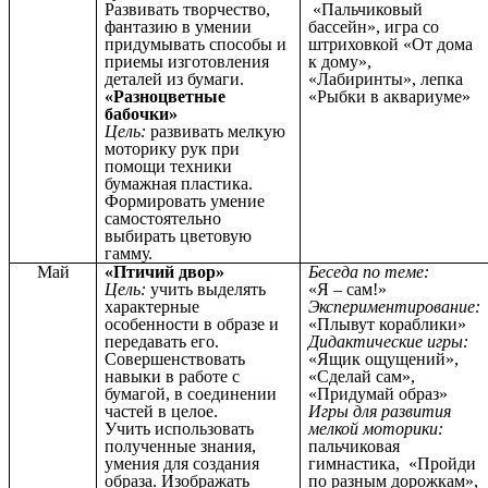
Развивать творчество,
«Пальчиковый
фантазию в умении
бассейн», игра со
придумывать способы и
штриховкой «От дома
приемы изготовления
к дому»,
деталей из бумаги.
«Лабиринты», лепка
«Разноцветные
«Рыбки в аквариуме»
бабочки»
Цель:
развивать мелкую
моторику рук при
помощи техники
бумажная пластика.
Формировать умение
самостоятельно
выбирать цветовую
гамму.
Май
«Птичий двор»
Беседа по теме:
Цель:
учить выделять
«Я – сам!»
характерные
Экспериментирование:
особенности в образе и
«Плывут кораблики»
передавать его.
Дидактические игры:
Совершенствовать
«Ящик ощущений»,
навыки в работе с
«Сделай сам»,
бумагой, в соединении
«Придумай образ»
частей в целое.
Игры для развития
Учить использовать
мелкой моторики:
полученные знания,
пальчиковая
умения для создания
гимнастика, «Пройди
образа. Изображать
по разным дорожкам»,