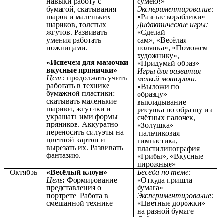
навыки работу с
сумею!»
бумагой, скатывания
Экспериментирование:
шаров и маленьких
«Разные кораблики»
шариков, толстых
Дидактические игры:
жгутов. Развивать
«Сделай
умения работать
сам»,
«Весёлая
ножницами.
полянка», «Поможем
художнику»,
«Испечем для мамочки
«Придумай образ»
вкусные прянички»
Игры для развития
Цель:
продолжать учить
мелкой моторики:
работать в технике
«Выложи по
бумажной пластики:
образцу»–
скатывать маленькие
выкладывание
шарики, жгутики и
рисунка по образцу из
украшать ими формы
счётных палочек,
пряников. Аккуратно
«Золушка»
переносить силуэты на
пальчиковая
цветной картон и
гимнастика,
вырезать их. Развивать
пластилинография
фантазию.
«Грибы», «Вкусные
пирожные»
Октябрь
«Весёлый клоун»
Беседа по теме:
Цель
:
Формирование
«Откуда пришла
представления о
бумага»
портрете. Работа в
Экспериментирование:
смешанной технике
«Цветные дорожки»
на разной бумаге