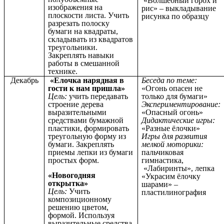
«Волшебный горох и
изображения на
рис» – выкладывание
плоскости листа. Учить
рисунка по образцу
разрезать полоску
бумаги на квадраты,
складывать из квадратов
треугольники.
Закреплять навыки
работы в смешанной
технике.
Декабрь
«Елочка нарядная в
Беседа по теме:
гости к нам пришла»
«Огонь опасен не
Цель:
учить передавать
только для бумаги»
строение дерева
Экспериментирование:
выразительными
«Опасный огонь»
средствами бумажной
Дидактические игры:
пластики, формировать
«Разные ёлочки»
треугольную форму из
Игры для развития
бумаги. Закреплять
мелкой моторики:
приемы лепки из бумаги
пальчиковая
простых форм.
гимнастика,
«Лабиринты», лепка
«Новогодняя
«Украсим ёлочку
открытка»
шарами» –
Цель:
Учить
пластилинография
композиционному
решению цветом,
формой. Используя
выразительные средства