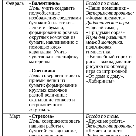
Февраль
«Валентинка»
Беседа по теме:
Цель:
учить создавать
«Наши помощники»
полуобъемные
Экспериментирование:
изображения средствами
«Форма предмета»
бумажной пластики –
Дидактические игры:
лепки из бумаги,
«Сделай сам», ,
формированию ровных
«Придумай образ»
округлых комочков из
Игры для развития
бумаги, наклеиванию с
мелкой моторики:
помощью клея-
пальчиковая
карандаша. Учить
гимнастика,
чувствовать специфику
«Волшебный горох и
материала.
рис» – выкладывание
рисунка по образцу,
«Снеговик»
игра со штриховкой
Цель:
совершенствовать
«От дома к дому»,
приемы лепки из
«Лабиринты»
бумаги: формирование
круглых комочков
разной величины;
скатывание тонкого и
остроконечного
жгутиков.
Март
«Стрекоза»
Беседа по теме:
Цель:
совершенствовать
«Дружные ребята»
навыки работы с
Экспериментирование:
бумагой: складывание,
«Летает или нет»
перекручивание,
Дидактические игры: