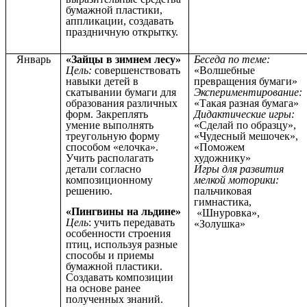
бумажной пластики,
аппликации, создавать
праздничную открытку.
Январь
«Зайцы в зимнем лесу»
Беседа по теме:
Цель:
совершенствовать
«Волшебные
навыки детей в
превращения бумаги»
скатывании бумаги для
Экспериментирование:
образования различных
«Такая разная бумага»
форм. Закреплять
Дидактические игры:
умение выполнять
«Сделай по образцу»,
треугольную форму
«Чудесный мешочек»,
способом «елочка».
«Поможем
Учить располагать
художнику»
детали согласно
Игры для развития
композиционному
мелкой моторики:
решению.
пальчиковая
гимнастика,
«Пингвины на льдине»
«Шнуровка»,
Цель
: учить передавать
«Золушка»
особенности строения
птиц, используя разные
способы и приемы
бумажной пластики.
Создавать композиции
на основе ранее
полученных знаний.