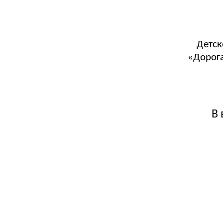
Детск
«Дорога
В 