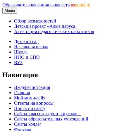
Образовательная социальная сеть
ns
portal.ru
Меню
Обзор возможностей
Детский проект «Алые паруса»
Аттестация педагогических работников
Детский сад
Начальная школа
Школа
НПО и СПО
ВУЗ
Навигация
Вход/регистрация
Главная
Мой мини-сайт
Ответы на вопросы
Поиск по сайту
Сайты классов, групп, кружков...
Сайты образовательных учреждений
Сайты коллег
Форумы