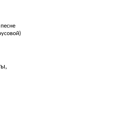
 песне
оусовой)
ты,