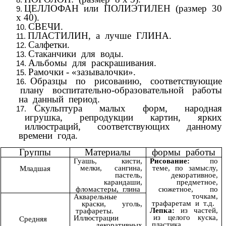
ЦЕЛЛОФАН или ПОЛИЭТИЛЕН (размер 30
х 40).
СВЕЧИ.
ПЛАСТИЛИН, а лучше ГЛИНА.
Салфетки.
Стаканчики для воды.
Альбомы для раскрашивания.
Рамочки - «зазывалочки».
Образцы по рисованию, соответствующие
плану воспитательно-образовательной работы
на данный период.
Скульптура малых форм, народная
игрушка, репродукции картин, ярких
иллюстраций, соответствующих данному
времени года.
Группы
Материалы
формы работы
Гуашь, кисти,
Рисование:
по
мелки, сангина,
теме, по замыслу,
Младшая
пастель,
декоративное,
карандаши,
предметное,
фломастеры, глина
сюжетное, по
точкам,
Акварельные
трафаретам и т.д.
краски, уголь,
Лепка:
из частей,
трафареты.
из целого куска,
Иллюстрации
Средняя
пластика.
декоративных