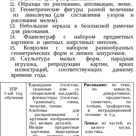
Образцы по рисованию, аппликации, лепке.
Геометрические фигуры разной величины
из линолеума (для составления узоров и
рисования мелом).
Небольшие зеркала в безопасной рамочке
для рисования.
Фланелеграф с набором предметных
картинок и цветных шерстяных ниточек.
Ковролин с набором разнообразных
геометрических форм и липких шнурочков.
Скульптура малых форм, народная
игрушка, репродукции картин, ярких
иллюстраций, соответствующих данному
времени года.
Карандаши (толстые,
Рисование:
по теме,
граненые или со
по замыслу,
ЗПР
специальной насадкой),
декоративное,
1-ый год
фломастеры (толстые,
предметное,
обучения
граненые), глина,
сюжетное, по
печатки, тычки.
точкам, трафаретам,
Альбомы для
в нетрадиционной
раскрашивания с
технике и т.д.
крупным изображением
без мелких деталей.
Лепка:
из частей, из
Мелкие предметные
целого куска,
картинки, вырезанные
пластика.
по контуру для