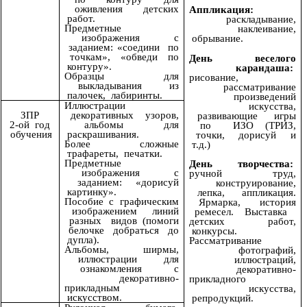
оживления детских
Аппликация:
работ.
раскладывание,
Предметные
наклеивание,
изображения с
обрывание.
заданием: «соедини по
точкам», «обведи по
День веселого
контуру».
карандаша:
Образцы для
рисование,
выкладывания из
рассматривание
палочек, лабиринты.
произведений
Иллюстрации
искусства,
декоративных узоров,
ЗПР
развивающие игры
альбомы для
2-ой год
по ИЗО (ТРИЗ,
раскрашивания.
обучения
точки, дорисуй и
Более сложные
т.д.)
трафареты, печатки.
Предметные
День творчества:
изображения с
ручной труд,
заданием: «дорисуй
конструирование,
картинку».
лепка, аппликация.
Пособие с графическим
Ярмарка, история
изображением линий
ремесел. Выставка
разных видов (помоги
детских работ,
белочке добраться до
конкурсы.
дупла).
Рассматривание
Альбомы, ширмы,
фотографий,
иллюстрации для
иллюстраций,
ознакомления с
декоративно-
декоративно-
прикладного
прикладным
искусства,
искусством.
репродукций.