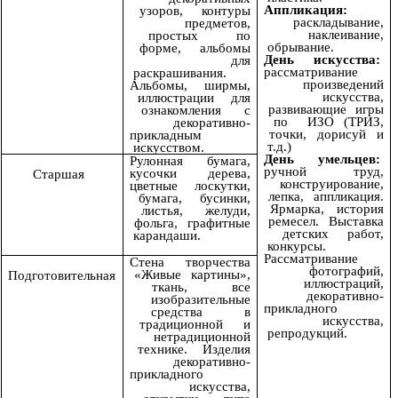
Аппликация:
узоров, контуры
раскладывание,
предметов,
наклеивание,
простых по
обрывание.
форме, альбомы
День искусства:
для
рассматривание
раскрашивания.
произведений
Альбомы, ширмы,
искусства,
иллюстрации для
развивающие игры
ознакомления с
по ИЗО (ТРИЗ,
декоративно-
точки, дорисуй и
прикладным
т.д.)
искусством.
День умельцев:
Рулонная бумага,
ручной труд,
кусочки дерева,
Старшая
конструирование,
цветные лоскутки,
лепка, аппликация.
бумага, бусинки,
Ярмарка, история
листья, желуди,
ремесел. Выставка
фольга, графитные
детских работ,
карандаши.
конкурсы.
Рассматривание
Стена творчества
фотографий,
«Живые картины»,
Подготовительная
иллюстраций,
ткань, все
декоративно-
изобразительные
прикладного
средства в
искусства,
традиционной и
репродукций.
нетрадиционной
технике. Изделия
декоративно-
прикладного
искусства,