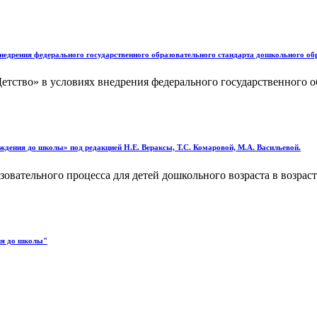
недрения федерального государственного образовательного стандарта дошкольного обр
етство» в условиях внедрения федерального государственного о
ждения до школы» под редакцией Н.Е. Вераксы, Т.С. Комаровой, М.А. Васильевой.
овательного процесса для детей дошкольного возраста в возраст
ия до школы"