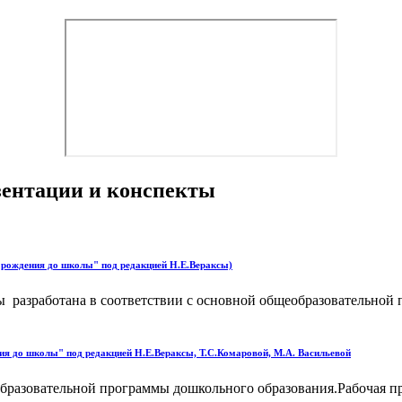
езентации и конспекты
 рождения до школы" под редакцией Н.Е.Вераксы)
 разработана в соответствии с основной общеобразовательной
я до школы" под редакцией Н.Е.Вераксы, Т.С.Комаровой, М.А. Васильевой
бразовательной программы дошкольного образования.Рабочая п