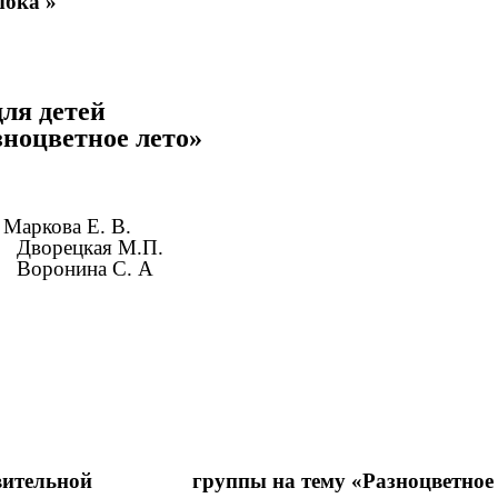
ыбка »
для детей
ноцветное лето»
ва Е. В.
М.П.
С. А
готовительной группы на тему «Разноцветное 