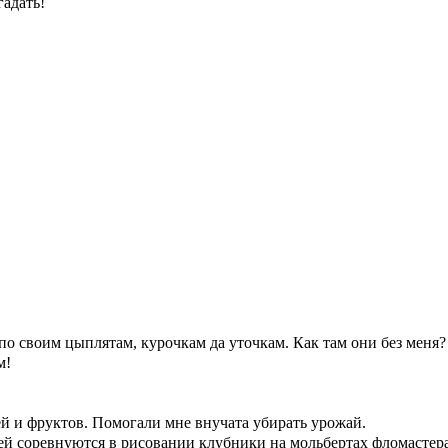
гадать!
по своим цыплятам, курочкам да уточкам. Как там они без меня?
м!
й и фруктов. Помогали
мне внучата убирать урожай.
ей соревнуются в рисовании клубники на мольбертах фломастера