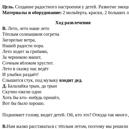
Цель.
Создание радостного настроения у детей. Развитие эмоци
Материалы и оборудование:
2 мольберта, краски, 2 больших 
Ход развлечения
В.
Лето, лето наше лето
Тёплым солнышком согреты
Загорелые ветра,
Нашей радости пора.
Лето ходит за грибами,
За черникою манит,
Сочным яблоком хрустит.
Лето в сказку нас ведёт
И улыбки раздаёт!
Слышится стук, под
музыку
входит дед.
Д.
Балалайка трын, да трын
Скучно ежели один
Хоть бы кто- нибудь пришёл,
Вот бы было хорошо.
Поднимает голову, видит детей. Ой, кто это? Откуда так много 
В.
Нам жалко расставаться с тёплым летом, поэтому мы решили 