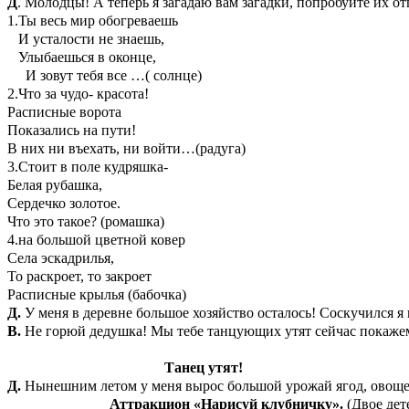
Д
. Молодцы! А теперь я загадаю вам загадки, попробуйте их от
1.Ты весь мир обогреваешь
И усталости не знаешь,
Улыбаешься в оконце,
И зовут тебя все …( солнце)
2.Что за чудо- красота!
Расписные ворота
Показались на пути!
В них ни въехать, ни войти…(радуга)
3.Стоит в поле кудряшка-
Белая рубашка,
Сердечко золотое.
Что это такое? (ромашка)
4.на большой цветной ковер
Села эскадрилья,
То раскроет, то закроет
Расписные крылья (бабочка)
Д.
У меня в деревне большое хозяйство осталось! Соскучился я 
В.
Не горюй дедушка! Мы тебе
танцующих
утят сейчас покаже
Танец утят!
Д.
Нынешним летом у меня вырос большой урожай ягод, овоще
Аттракцион «Нарисуй клубничку».
(Двое дет