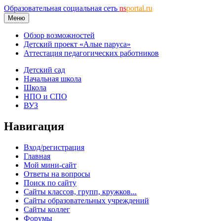
Образовательная социальная сеть
ns
portal.ru
Меню
Обзор возможностей
Детский проект «Алые паруса»
Аттестация педагогических работников
Детский сад
Начальная школа
Школа
НПО и СПО
ВУЗ
Навигация
Вход/регистрация
Главная
Мой мини-сайт
Ответы на вопросы
Поиск по сайту
Сайты классов, групп, кружков...
Сайты образовательных учреждений
Сайты коллег
Форумы