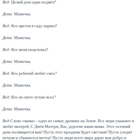
Вед:
Целый дом один подмёл?
Дети:
Мамочка.
Вед:
Кто цветов в саду нарвал?
Дети:
Мамочка.
Вед:
Кто меня поцеловал?
Дети:
Мамочка.
Вед:
Кто ребячий любит смех?
Дети:
Мамочка.
Вед:
Кто на свете лучше всех?
Дети:
Мамочка.
Вед:
Слово «мама» - одно из самых древних на Земле. Все люди уважают и
любят матерей. С Днём Матери, Вас, дорогие наши мамы. Этот осенний
день посвящается вам! Пусть этот праздник будет светлым! Пусть уходят
печали и сбываются мечты! Пусть люди всего мира дарят вам добро и