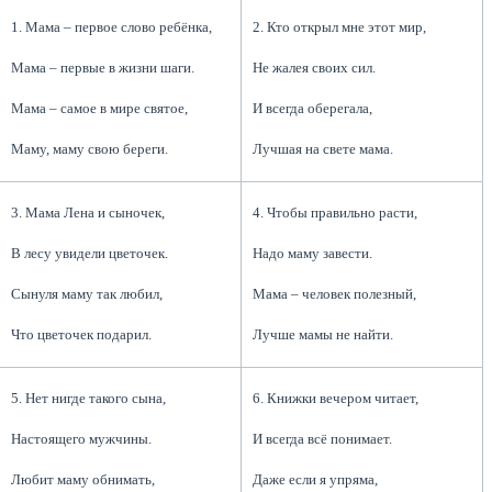
1. Мама – первое слово ребёнка,
2. Кто открыл мне этот мир,
Мама – первые в жизни шаги.
Не жалея своих сил.
Мама – самое в мире святое,
И всегда оберегала,
Маму, маму свою береги.
Лучшая на свете мама.
3. Мама Лена и сыночек,
4. Чтобы правильно расти,
В лесу увидели цветочек.
Надо маму завести.
Сынуля маму так любил,
Мама – человек полезный,
Что цветочек подарил.
Лучше мамы не найти.
5. Нет нигде такого сына,
6. Книжки вечером читает,
Настоящего мужчины.
И всегда всё понимает.
Любит маму обнимать,
Даже если я упряма,