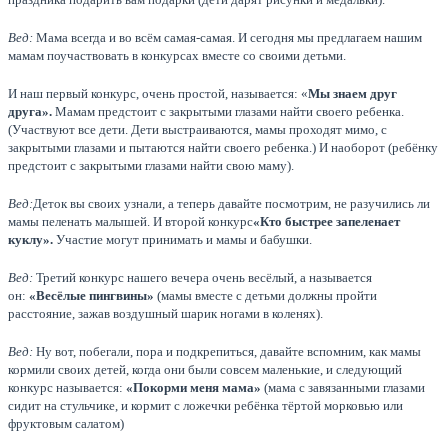
Вед:
Мама всегда и во всём самая-самая. И сегодня мы предлагаем нашим
мамам поучаствовать в конкурсах вместе со своими детьми.
И наш первый конкурс, очень простой, называется: «
Мы знаем друг
друга».
Мамам предстоит с закрытыми глазами найти своего ребенка.
(Участвуют все дети. Дети выстраиваются, мамы проходят мимо, с
закрытыми глазами и пытаются найти своего ребенка.) И наоборот (ребёнку
предстоит с закрытыми глазами найти свою маму).
Вед:
Деток вы своих узнали, а теперь давайте посмотрим, не разучились ли
мамы пеленать малышей. И второй конкурс
«Кто быстрее запеленает
куклу».
Участие могут принимать и мамы и бабушки.
Вед:
Третий конкурс нашего вечера очень весёлый, а называется
он:
«Весёлые пингвины»
(мамы вместе с детьми должны пройти
расстояние, зажав воздушный шарик ногами в коленях).
Вед:
Ну вот, побегали, пора и подкрепиться, давайте вспомним, как мамы
кормили своих детей, когда они были совсем маленькие, и следующий
конкурс называется:
«Покорми меня мама»
(мама с завязанными глазами
сидит на стульчике, и кормит с ложечки ребёнка тёртой морковью или
фруктовым салатом)