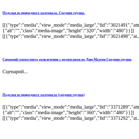
Поделки из природного материала. Средняя группа.
[[{"type":"media","view_mode":"media_large","fid":"3021491","attr
{"alt":"","class":"media-image","height":"320","width":"480"}}]]
[[{"type":"media","view_mode":"media_large","fid":"3021498","at..
Сценарий совместного развлечения с родителями ко Дню Матери Средняя группа
Сценарий...
Поделки из природного материала (средняя группа)
[[{"type":"media","view_mode":"media_large","fid":"3371289","attr
{"alt":"","class":"media-image","height":"360","width":"480"}}]]
[[{"type":"media","view_mode":"media_large","fid":"3371292","at..