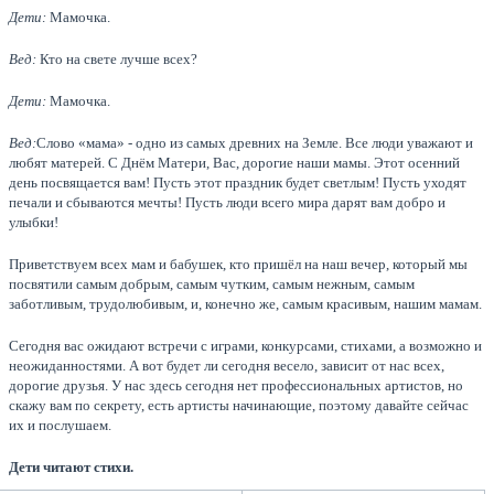
Дети:
Мамочка.
Вед:
Кто на свете лучше всех?
Дети:
Мамочка.
Вед:
Слово «мама» - одно из самых древних на Земле. Все люди уважают и
любят матерей. С Днём Матери, Вас, дорогие наши мамы. Этот осенний
день посвящается вам! Пусть этот праздник будет светлым! Пусть уходят
печали и сбываются мечты! Пусть люди всего мира дарят вам добро и
улыбки!
Приветствуем всех мам и бабушек, кто пришёл на наш вечер, который мы
посвятили самым добрым, самым чутким, самым нежным, самым
заботливым, трудолюбивым, и, конечно же, самым красивым, нашим мамам.
Сегодня вас ожидают встречи с играми, конкурсами, стихами, а возможно и
неожиданностями. А вот будет ли сегодня весело, зависит от нас всех,
дорогие друзья. У нас здесь сегодня нет профессиональных артистов, но
скажу вам по секрету, есть артисты начинающие, поэтому давайте сейчас
их и послушаем.
Дети читают стихи.