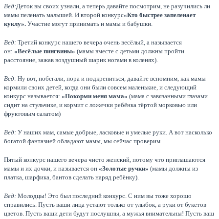
Вед:
Деток вы своих узнали, а теперь давайте посмотрим, не разучились ли
мамы пеленать малышей. И второй конкурс
«Кто быстрее запеленает
куклу».
Участие могут принимать и мамы и бабушки.
Вед:
Третий конкурс нашего вечера очень весёлый, а называется
он:
«Весёлые пингвины»
(мамы вместе с детьми должны пройти
расстояние, зажав воздушный шарик ногами в коленях).
Вед:
Ну вот, побегали, пора и подкрепиться, давайте вспомним, как мамы
кормили своих детей, когда они были совсем маленькие, и следующий
конкурс называется:
«Покорми меня мама»
(мама с завязанными глазами
сидит на стульчике, и кормит с ложечки ребёнка тёртой морковью или
фруктовым салатом)
Вед:
У наших мам, самые добрые, ласковые и умелые руки. А вот насколько
богатой фантазией обладают мамы, мы сейчас проверим.
Пятый конкурс нашего вечера чисто женский, потому что приглашаются
мамы и их дочки, и называется он
«Золотые ручки»
(мамы должны из
платка, шарфика, бантов сделать наряд ребёнку).
Вед:
Молодцы! Это был последний конкурс. С ним вы тоже хорошо
справились. Пусть ваши лица устают только от улыбок, а руки от букетов
цветов. Пусть ваши дети будут послушны, а мужья внимательны! Пусть ваш