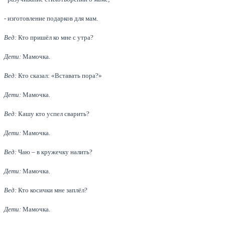
- изготовление подарков для мам.
Вед:
Кто пришёл ко мне с утра?
Дети:
Мамочка.
Вед:
Кто сказал: «Вставать пора?»
Дети:
Мамочка.
Вед:
Кашу кто успел сварить?
Дети:
Мамочка.
Вед:
Чаю – в кружечку налить?
Дети:
Мамочка.
Вед:
Кто косички мне заплёл?
Дети:
Мамочка.