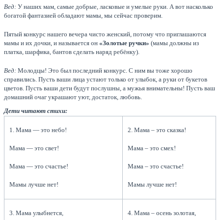
Вед:
У наших мам, самые добрые, ласковые и умелые руки. А вот насколько
богатой фантазией обладают мамы, мы сейчас проверим.
Пятый конкурс нашего вечера чисто женский, потому что приглашаются
мамы и их дочки, и называется он
«Золотые ручки»
(мамы должны из
платка, шарфика, бантов сделать наряд ребёнку).
Вед:
Молодцы! Это был последний конкурс. С ним вы тоже хорошо
справились. Пусть ваши лица устают только от улыбок, а руки от букетов
цветов. Пусть ваши дети будут послушны, а мужья внимательны! Пусть ваш
домашний очаг украшают уют, достаток, любовь.
Дети читают стихи:
1. Мама — это небо!
2. Мама – это сказка!
Мама — это свет!
Мама – это смех!
Мама — это счастье!
Мама – это счастье!
Мамы лучше нет!
Мамы лучше нет!
3. Мама улыбнется,
4. Мама – осень золотая,