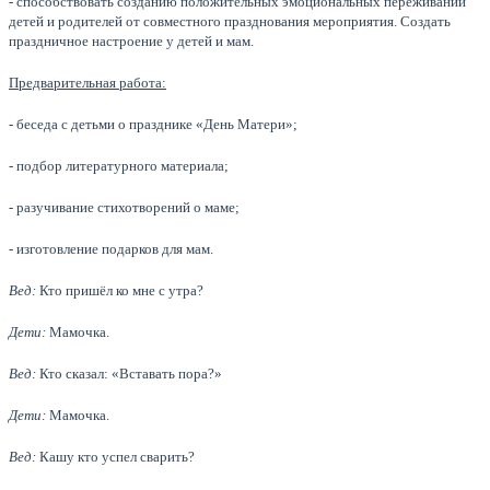
- способствовать созданию положительных эмоциональных переживаний
детей и родителей от совместного празднования мероприятия. Создать
праздничное настроение у детей и мам.
Предварительная работа:
- беседа с детьми о празднике «День Матери»;
- подбор литературного материала;
- разучивание стихотворений о маме;
- изготовление подарков для мам.
Вед:
Кто пришёл ко мне с утра?
Дети:
Мамочка.
Вед:
Кто сказал: «Вставать пора?»
Дети:
Мамочка.
Вед:
Кашу кто успел сварить?