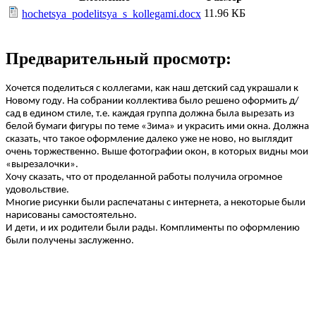
11.96 КБ
hochetsya_podelitsya_s_kollegami.docx
Предварительный просмотр:
Хочется поделиться с коллегами, как наш детский сад украшали к
Новому году. На собрании коллектива было решено оформить д/
сад в едином стиле, т.е. каждая группа должна была вырезать из
белой бумаги фигуры по теме «Зима» и украсить ими окна. Должна
сказать, что такое оформление далеко уже не ново, но выглядит
очень торжественно. Выше фотографии окон, в которых видны мои
«вырезалочки».
Хочу сказать, что от проделанной работы получила огромное
удовольствие.
Многие рисунки были распечатаны с интернета, а некоторые были
нарисованы самостоятельно.
И дети, и их родители были рады. Комплименты по оформлению
были получены заслуженно.