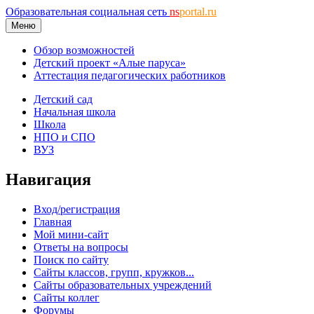
Образовательная социальная сеть
ns
portal.ru
Меню
Обзор возможностей
Детский проект «Алые паруса»
Аттестация педагогических работников
Детский сад
Начальная школа
Школа
НПО и СПО
ВУЗ
Навигация
Вход/регистрация
Главная
Мой мини-сайт
Ответы на вопросы
Поиск по сайту
Сайты классов, групп, кружков...
Сайты образовательных учреждений
Сайты коллег
Форумы