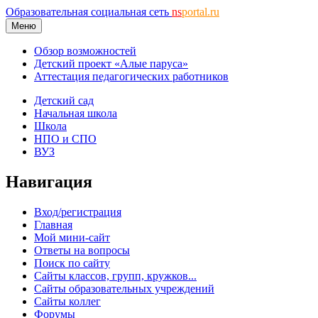
Образовательная социальная сеть
ns
portal.ru
Меню
Обзор возможностей
Детский проект «Алые паруса»
Аттестация педагогических работников
Детский сад
Начальная школа
Школа
НПО и СПО
ВУЗ
Навигация
Вход/регистрация
Главная
Мой мини-сайт
Ответы на вопросы
Поиск по сайту
Сайты классов, групп, кружков...
Сайты образовательных учреждений
Сайты коллег
Форумы