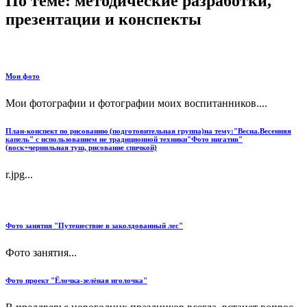
По теме: методические разработки,
презентации и конспекты
Мои фото
Мои фотографии и фотографии моих воспитанников....
План-конспект по рисованию (подготовительная группа)на тему:"Весна.Весенняя
капель" с использованием не традиционной техники"Фото нигатив"
(воск+чернильная туш, рисование спичкой)
r.jpg...
Фото занятия "Путешествие в заколдованный лес"
Фото занятия...
Фото проект "Ёлочка-зелёная иголочка"