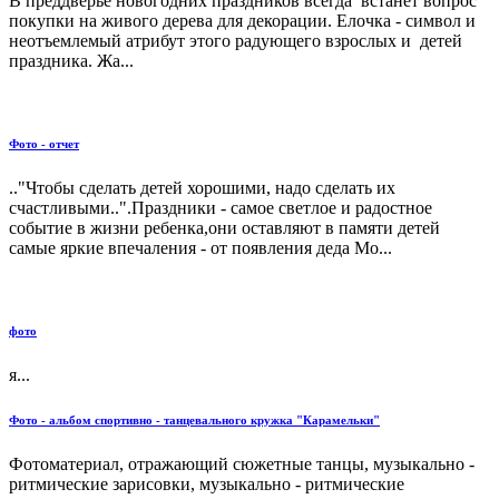
В преддверье новогодних праздников всегда встанет вопрос
покупки на живого дерева для декорации. Елочка - символ и
неотъемлемый атрибут этого радующего взрослых и детей
праздника. Жа...
Фото - отчет
.."Чтобы сделать детей хорошими, надо сделать их
счастливыми..".Праздники - самое светлое и радостное
событие в жизни ребенка,они оставляют в памяти детей
самые яркие впечаления - от появления деда Мо...
фото
я...
Фото - альбом спортивно - танцевального кружка "Карамельки"
Фотоматериал, отражающий сюжетные танцы, музыкально -
ритмические зарисовки, музыкально - ритмические