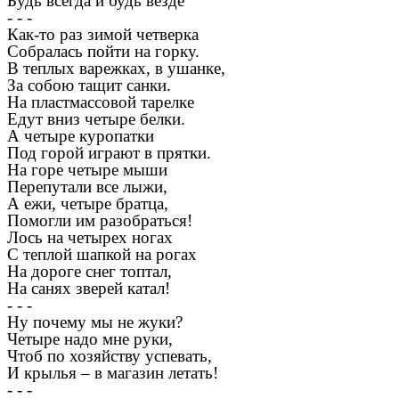
Будь всегда и будь везде
- - -
Как-то раз зимой четверка
Собралась пойти на горку.
В теплых варежках, в ушанке,
За собою тащит санки.
На пластмассовой тарелке
Едут вниз четыре белки.
А четыре куропатки
Под горой играют в прятки.
На горе четыре мыши
Перепутали все лыжи,
А ежи, четыре братца,
Помогли им разобраться!
Лось на четырех ногах
С теплой шапкой на рогах
На дороге снег топтал,
На санях зверей катал!
- - -
Ну почему мы не жуки?
Четыре надо мне руки,
Чтоб по хозяйству успевать,
И крылья – в магазин летать!
- - -