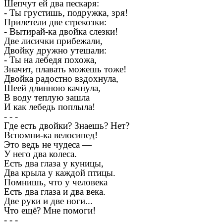
Шепчут ей два пескаря:
- Ты грустишь, подружка, зря!
Прилетели две стрекозки:
- Вытирай-ка двойка слезки!
Две лисички прибежали,
Двойку дружно утешали:
- Ты на лебедя похожа,
Значит, плавать можешь тоже!
Двойка радостно вздохнула,
Шеей длинною качнула,
В воду теплую зашла
И как лебедь поплыла!
- - -
Где есть двойки? Знаешь? Нет?
Вспомни-ка велосипед!
Это ведь не чудеса —
У него два колеса.
Есть два глаза у куницы,
Два крыла у каждой птицы.
Помнишь, что у человека
Есть два глаза и два века.
Две руки и две ноги...
Что ещё? Мне помоги!
- - -