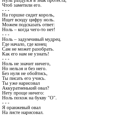
Нуль раздулся в знак протеста,
Чтоб заметили его.
- - -
На горшке сидит король,
Ищет всюду цифру ноль.
Можем подсказать ответ:
Ноль – когда чего-то нет!
- - -
Ноль – задумчивый мудрец.
Где начало, где конец
Сам не может разобрать.
Как его нам не узнать!
- - -
Ноль не значит ничего,
Но нельзя и без него.
Без нуля не обойтись,
Ты писать его учись.
Ты уже нарисовал
Аккуратненький овал?
Нету проще ничего:
Ноль похож на букву "О".
- - -
Я оранжевый овал
На листе нарисовал.