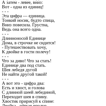
А затем - левее, вниз:
Вот - одна из единиц!
- - -
Эта цифра — единица.
Тонкий носик, будто спица,
Вниз повесила. Грустна,
Ведь она всего одна.
- - -
Длинноносой Единице
Дома, в строчке не сидится!
- Путешествовать хочу,
К двойке в гости полечу!
- - -
Что за диво! Что за стать!
Единице два под стать.
Шея лебедя дугой
Не найти другой такой!
- - -
А вот это - цифра два:
Есть и хвост, и голова
С длинной шеей лебединой,
Переходит шея в спину.
Хвостик пририсуй к спине:
Двойка - чёткая вполне.