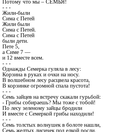
Потому что мы – СЕМЬЯ!
- - -
Жили-были
Сима с Петей
Жили были
Сима с Петей.
Сима с Петей
были дети.
Пете 5,
а Симе 7 —
и 12 вместе всем.
- - -
Однажды Семерка гуляла в лесу:
Корзина в руках и очки на носу.
В волшебном лесу расцвела красота,
В корзинке огромной спала пустота!
- - -
Семь зайцев на встречу скакали гурьбой:
- Грибы собираешь? Мы тоже с тобой!
По лесу зеленому зайцы бродили
И вместе с Семеркой грибы находили!
- - -
Семь толстых волнушек в болоте нашли,
Семь желтых лисичек под елкой росли,