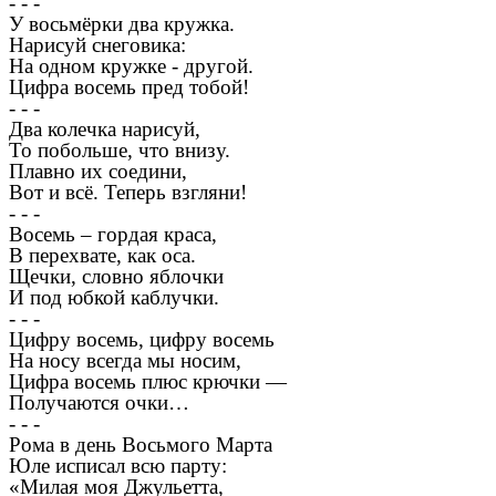
- - -
У восьмёрки два кружка.
Нарисуй снеговика:
На одном кружке - другой.
Цифра восемь пред тобой!
- - -
Два колечка нарисуй,
То побольше, что внизу.
Плавно их соедини,
Вот и всё. Теперь взгляни!
- - -
Восемь – гордая краса,
В перехвате, как оса.
Щечки, словно яблочки
И под юбкой каблучки.
- - -
Цифру восемь, цифру восемь
На носу всегда мы носим,
Цифра восемь плюс крючки —
Получаются очки…
- - -
Рома в день Восьмого Марта
Юле исписал всю парту:
«Милая моя Джульетта,