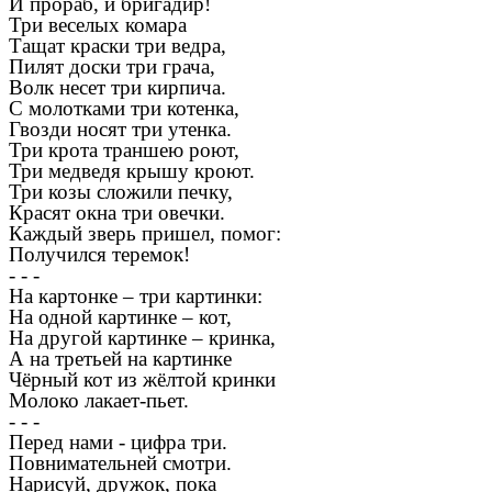
И прораб, и бригадир!
Три веселых комара
Тащат краски три ведра,
Пилят доски три грача,
Волк несет три кирпича.
С молотками три котенка,
Гвозди носят три утенка.
Три крота траншею роют,
Три медведя крышу кроют.
Три козы сложили печку,
Красят окна три овечки.
Каждый зверь пришел, помог:
Получился теремок!
- - -
На картонке – три картинки:
На одной картинке – кот,
На другой картинке – кринка,
А на третьей на картинке
Чёрный кот из жёлтой кринки
Молоко лакает-пьет.
- - -
Перед нами - цифра три.
Повнимательней смотри.
Нарисуй, дружок, пока