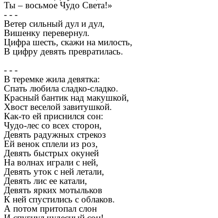
Ты – восьмое Чудо Света!»
- - -
Ветер сильный дул и дул,
Вишенку перевернул.
Цифра шесть, скажи на милость,
В цифру девять превратилась.
- - -
В теремке жила девятка:
Спать любила сладко-сладко.
Красный бантик над макушкой,
Хвост веселой завитушкой.
Как-то ей приснился сон:
Чудо-лес со всех сторон,
Девять радужных стрекоз
Ей венок сплели из роз,
Девять быстрых окуней
На волнах играли с ней,
Девять уток с ней летали,
Девять лис ее катали,
Девять ярких мотыльков
К ней спустились с облаков.
А потом притопал слон
И спугнул чудесный сон!