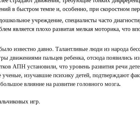
олее страдают движения, требующие тонких дифференци
ний в быстром темпе и, особенно, при скоростном пе
дошкольное учреждение, специалисты часто диагности
ем является плохо развитая мелкая моторика, что вп
 было известно давно. Талантливые люди из народа бес
гры движениями пальцев ребенка, отсюда появились из
ков АПН установили, что уровень развития речи дете
ученые, изучавшие психику детей, подтверждают факт
 большое влияние на развитие головного мозга
.
альчиковых игр.