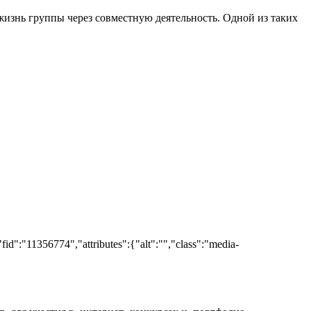
изнь группы через совместную деятельность. Одной из таких
:"11356774","attributes":{"alt":"","class":"media-