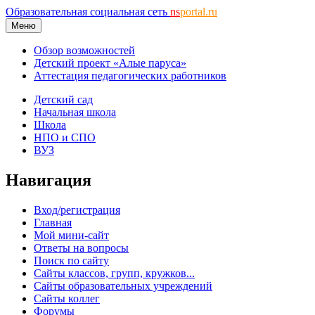
Образовательная социальная сеть
ns
portal.ru
Меню
Обзор возможностей
Детский проект «Алые паруса»
Аттестация педагогических работников
Детский сад
Начальная школа
Школа
НПО и СПО
ВУЗ
Навигация
Вход/регистрация
Главная
Мой мини-сайт
Ответы на вопросы
Поиск по сайту
Сайты классов, групп, кружков...
Сайты образовательных учреждений
Сайты коллег
Форумы