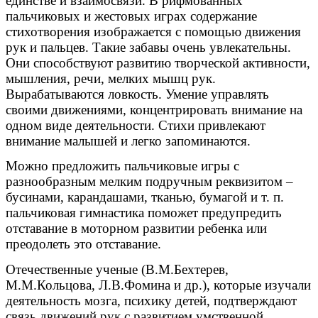
единстве и взаимосвязи. В рифмованных
пальчиковых и жестовых играх содержание
стихотворения изображается с помощью движения
рук и пальцев. Такие забавы очень увлекательны.
Они способствуют развитию творческой активности,
мышления, речи, мелких мышц рук.
Вырабатываются ловкость. Умение управлять
своими движениями, концентрировать внимание на
одном виде деятельности. Стихи привлекают
внимание малышей и легко запоминаются.
Можно предложить пальчиковые игры с
разнообразным мелким подручным реквизитом –
бусинами, карандашами, тканью, бумагой и т. п.
пальчиковая гимнастика поможет предупредить
отставание в моторном развитии ребенка или
преодолеть это отставание.
Отечественные ученые (В.М.Бехтерев,
М.М.Кольцова, Л.В.Фомина и др.), которые изучали
деятельность мозга, психику детей, подтверждают
связь движений рук с развитием умственной