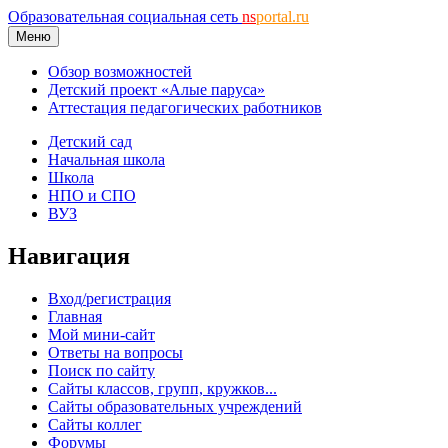
Образовательная социальная сеть
ns
portal.ru
Меню
Обзор возможностей
Детский проект «Алые паруса»
Аттестация педагогических работников
Детский сад
Начальная школа
Школа
НПО и СПО
ВУЗ
Навигация
Вход/регистрация
Главная
Мой мини-сайт
Ответы на вопросы
Поиск по сайту
Сайты классов, групп, кружков...
Сайты образовательных учреждений
Сайты коллег
Форумы