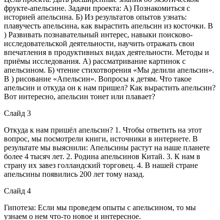
фрукте-апельсине. Задачи проекта: А) Познакомиться с
историей апельсина. Б) Из результатов опытов узнать:
плавучесть апельсина, как вырастить апельсин из косточки. В
) Развивать познавательный интерес, навыки поисково-
исследовательской деятельности, научить отражать свои
впечатления в продуктивных видах деятельности. Методы и
приёмы исследования. А) рассматривание картинок с
апельсином. Б) чтение стихотворения «Мы делили апельсин».
В ) рисование «Апельсин». Вопросы к детям. Что такое
апельсин и откуда он к нам пришел? Как вырастить апельсин?
Вот интересно, апельсин тонет или плавает?
Слайд 3
Откуда к нам пришёл апельсин? 1. Чтобы ответить на этот
вопрос, мы посмотрели книги, источники в интернете. В
результате мы выяснили: Апельсины растут на наше планете
более 4 тысяч лет. 2. Родина апельсинов Китай. 3. К нам в
страну их завез голландский торговец. 4. В нашей стране
апельсины появились 200 лет тому назад.
Слайд 4
Гипотеза: Если мы проведем опыты с апельсином, то мы
узнаем о нем что-то новое и интересное.