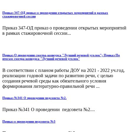
Приказ 347-ОД приказ о проведении открытых мероприятий в рамках
стажировочной сессии
Приказ 347-ОД приказ о проведении открытых мероприятий
в рамках стажировочной сессии...
Приказ О проведении смотра-конкурса "Лучший речевой уголок"; Приказ По
итогам смотра-конкурса "Лучший речевой уголок"
В соответствии с планом работы ДОУ на 2021 - 2022 уч.год,
реализации годовой задачи по развитию речи, с целью
создания речевой среды как обязательного условия
формирования литературно-правильной речи ...
Приказ №341 О проведении педсовета №2.
Приказ №341 О проведении педсовета №2....
Приказ о проведении педсовета №3