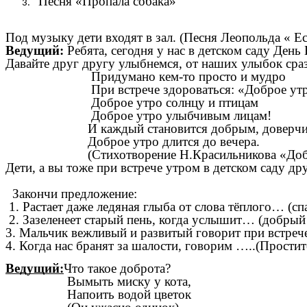
Песня «Пропала собака»
Под музыку дети входят в зал. (Песня Леопольда « Е
Ведущий:
Ребята, сегодня у нас в детском саду День
Давайте друг другу улыбнемся, от наших улыбок сразу
Придумано кем-то просто и мудро
При встрече здороваться: «Доброе утр
Доброе утро солнцу и птицам
Доброе утро улыбчивым лицам!
И каждый становится добрым, доверчи
Доброе утро длится до вечера.
(Стихотворение Н.Красильникова «Добро
Дети, а вы тоже при встрече утром в детском саду др
Закончи предложение:
1. Растает даже ледяная глыба от слова тёплого… (сп
2. Зазеленеет старый пень, когда услышит… (добрый
3. Мальчик вежливый и развитый говорит при встреч
4. Когда нас бранят за шалости, говорим …..(Простит
Ведущий:
Что такое доброта?
Вымыть миску у кота,
Напоить водой цветок