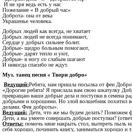
И не зря ведь есть у нас
Пожелание « В добрый час»
Доброта- она от века
Украшенье человека.
Добрых людей как всегда, не хватает
Добрых людей не всегда понимают,
Сердце у добрых сильнее болит.
Добрые- щедро больным помогают,
Добрые- дарят тепло и уют,
Добрые- в ногу со слабым шагают
И никогда спасибо не ждут.
Муз. танец песня « Твори добро»
Ведущий:
Ребята, нам пришла посылка от феи Доброт
«Дорогие ребята! Я прислала вам свою шкатулку Добр
превращаю ваши добрые дела и поступки в семена рад
добрыми и хорошими. Но злой волшебник похитил вс
делами. Фея доброты».
Ведущий:
Дети, что же мы будем делать? Поможем 
Дети, а вы умеете совершать добрые поступки? (отве
Ответы:
помочь няне накрыть стол, вытереть пыль н
себя хорошо, починить книгу, заниматься хорошо и т.