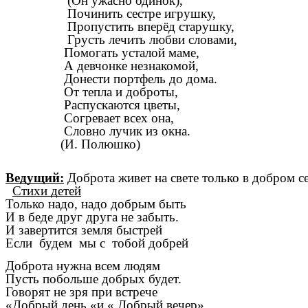
(Он ужасно одинок),
Починить сестре игрушку,
Пропустить вперёд старушку,
Грусть лечить любви словами,
Помогать усталой маме,
А девчонке незнакомой,
Донести портфель до дома.
От тепла и доброты,
Распускаются цветы,
Согревает всех она,
Словно лучик из окна.
(И. Полюшко)
Ведущий:
Доброта живет на свете только в добром с
Стихи детей
Только надо, надо добрым быть
И в беде друг друга не забыть.
И завертится земля быстрей
Если будем мы с тобой добрей
Доброта нужна всем людям
Пусть побольше добрых будет.
Говорят не зря при встрече
«Добрый день «и « Добрый вечер»