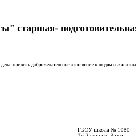
оты" старшая- подготовительна
ые дела. привить доброжелательное отношение к людям и животн
ГБОУ школа № 1080
До-2 группа -3 овз