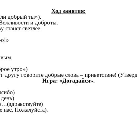
Ход занятия:
сли добрый ты»).
 Вежливости и доброты.
 станет светлее.
о!»
вым,
е утро»)
уг другу говорите добрые слова – приветствие! (Утвер
Игра: «Догадайся».
асибо)
 день)
е…(здравствуйте)
е нас, Пожалуйста).