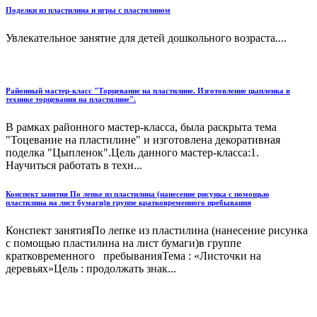
Поделки из пластилина и игры с пластилином
Увлекательное занятие для детей дошкольного возраста....
Районный мастер-класс "Торцевание на пластилине. Изготовление цыпленка в
технике торцевания на пластилине".
В рамках районного мастер-класса, была раскрыта тема
"Тоцевание на пластилине" и изготовлена декоративная
поделка "Цыпленок".Цель данного мастер-класса:1.
Научиться работать в техн...
Конспект занятия По лепке из пластилина (нанесение рисунка с помощью
пластилина на лист бумаги)в группе кратковременного пребывания
Конспект занятияПо лепке из пластилина (нанесение рисунка
с помощью пластилина на лист бумаги)в группе
кратковременного пребыванияТема : «Листочки на
деревьях»Цель : продолжать знак...