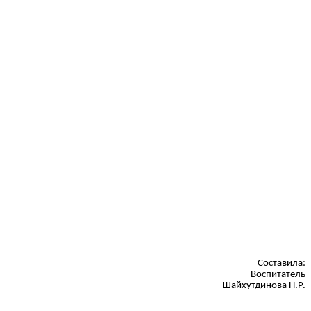
Составила:
Воспитатель
Шайхутдинова Н.Р.