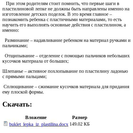
При этом родителям стоит помнить, что первые шаги в
пластилиновой лепке не должны быть направлены именно на
изготовление детских поделок. В это время главное –
познакомить ребенка с пластичными материалами, то есть
научить его выполнять основные действия с пластилином, а
именно:
Разминание – надавливание ребенком на материал ручками и
пальчиками;
Отщипывание – отделение с помощью пальчиков небольших
кусочков материала от больших;
Шлепанье – активное похлопывание по пластилину ладонью
с прямыми пальцами;
Сплющивание – сжимание кусочков материала для придания
ему плоской формы.
Скачать:
Вложение
Размер
149.02 КБ
buklet_lepka_iz_plastilina.docx