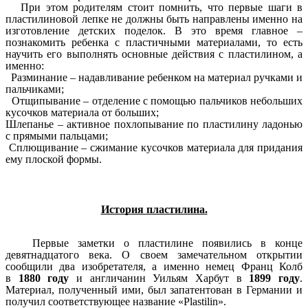
При этом родителям стоит помнить, что первые шаги в
пластилиновой лепке не должны быть направлены именно на
изготовление детских поделок. В это время главное –
познакомить ребенка с пластичными материалами, то есть
научить его выполнять основные действия с пластилином, а
именно:
Разминание – надавливание ребенком на материал ручками и
пальчиками;
Отщипывание – отделение с помощью пальчиков небольших
кусочков материала от больших;
Шлепанье – активное похлопывание по пластилину ладонью
с прямыми пальцами;
Сплющивание – сжимание кусочков материала для придания
ему плоской формы.
История пластилина.
Первые заметки о пластилине появились в конце
девятнадцатого века. О своем замечательном открытии
сообщили два изобретателя, а именно немец Франц Колб
в
1880
году
и англичанин Уильям Харбут в
1899 году
.
Материал, полученный ими, был запатентован в Германии и
получил соответствующее название «Plastilin».