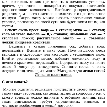
как пластилин, можно приготовить в домашних условиях,
причем, для этого не понадобиться покупать какие-либо
дорогостоящие компоненты. Наиболее распространенным
рецептом домашнего пластилина является его приготовление
из муки. Такую массу можно назвать пластилином только
условно, поскольку по своей сути она будет ничем иным, как
тестом.
Рецепт
очень прост:
вода — 1 стакан; мука — 1 стакан;
соль мелкого помола — 0,5 стакана; лимонный сок — 2
столовые ложки; растительное масло — 2 столовые
ложки; пищевые красители.
Выдавите в стакан лимонный сок, добавьте воду,
перемешайте. Всыпьте в муку соль. Получившуюся смесь
выложите в сковородку или кастрюлю с утолщенным дном.
Влейте растительное масло, добавьте лимонную воду и
немного красителя, перемешайте. Подержите массу на плите
около 5 минут до затвердения. Снимите состав с огня,
остудите и тщательно разомните.
Материал для лепки готов!
Лепка из пластилина.
С чего начать?
Многие родители, решившие пристрастить своего малыша к
такому виду творчества, как лепка, задаются вопросом о том, с
какого возраста можно начинать с ребенком занятия, ведь
такая деятельность требует определенных навыков, в
частности воображения и мелкой моторики.