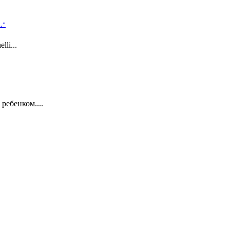
…"
i...
ребенком....