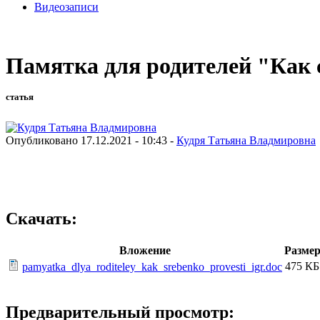
Видеозаписи
Памятка для родителей "Как 
статья
Опубликовано 17.12.2021 - 10:43 -
Кудря Татьяна Владмировна
Скачать:
Вложение
Разме
475 КБ
pamyatka_dlya_roditeley_kak_srebenko_provesti_igr.doc
Предварительный просмотр: