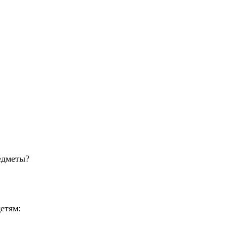
едметы?
етям: