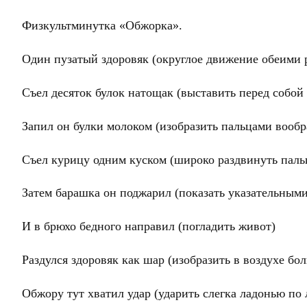
Физкультминутка «Обжорка».
Один пузатый здоровяк (округлое движение обеими 
Съел десяток булок натощак (выставить перед собой
Запил он булки молоком (изобразить пальцами вообр
Съел курицу одним куском (широко раздвинуть паль
Затем барашка он поджарил (показать указательным
И в брюхо бедного направил (погладить живот)
Раздулся здоровяк как шар (изобразить в воздухе бо
Обжору тут хватил удар (ударить слегка ладонью по 