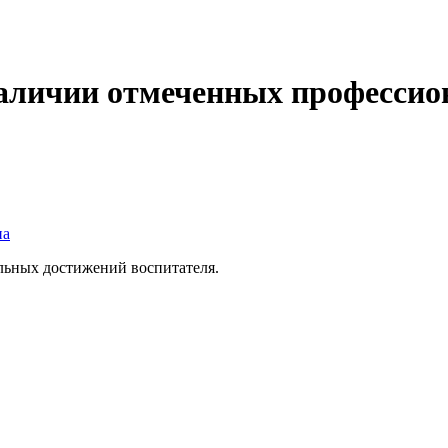
аличии отмеченных профессио
на
ьных достижений воспитателя.