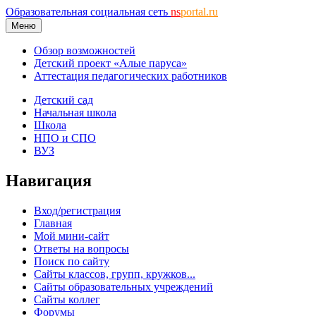
Образовательная социальная сеть
ns
portal.ru
Меню
Обзор возможностей
Детский проект «Алые паруса»
Аттестация педагогических работников
Детский сад
Начальная школа
Школа
НПО и СПО
ВУЗ
Навигация
Вход/регистрация
Главная
Мой мини-сайт
Ответы на вопросы
Поиск по сайту
Сайты классов, групп, кружков...
Сайты образовательных учреждений
Сайты коллег
Форумы