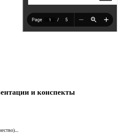
езентации и конспекты
ество)...