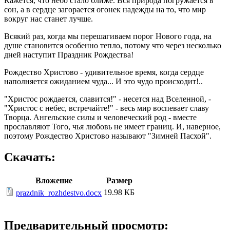
Кажется, что небо стало ближе. Вся природа погружается в
сон, а в сердце загорается огонек надежды на то, что мир
вокруг нас станет лучше.
Всякий раз, когда мы перешагиваем порог Нового года, на
душе становится особенно тепло, потому что через несколько
дней наступит Праздник Рождества!
Рождество Христово - удивительное время, когда сердце
наполняется ожиданием чуда... И это чудо происходит!..
"Христос рождается, славится!" - несется над Вселенной, -
"Христос с небес, встречайте!" - весь мир воспевает славу
Творца. Ангельские силы и человеческий род - вместе
прославляют Того, чья любовь не имеет границ. И, наверное,
поэтому Рождество Христово называют "Зимней Пасхой".
Скачать:
Вложение
Размер
19.98 КБ
prazdnik_rozhdestvo.docx
Предварительный просмотр: