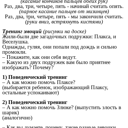
(касание кончиков пальцев обеих рук)
Раз, два, три, четыре, пять - начинай считать опять.
(парное касание пальцев от мизинцев)
Раз, два, три, четыре, пять - мы закончили считать.
(руки вниз, встряхнуть кистями)
Тренинг эмоций
(рисунки на доске)
Жили-были две загадочных подружки: Плакса, и
Веселушка.
Однажды, гуляя, они попали под дождь и сильно
промокли.
– Покажите, как они себя ведут.
– Какую из двух подружек вам было приятнее
изображать? Почему?
1) Поведенческий тренинг
– А как можно помочь Плаксе?
(выбирается ребенок, изображающий Плаксу,
остальные успокаивают)
2) Поведенческий тренинг
– А как можно помочь Злюке? (выпустить злость в
шарик)
(аналогично)
– Как вы думаете, почему такие разные девочки