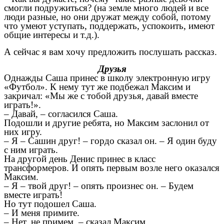
смогли подружиться? (на земле много людей и все
люди разные, но они дружат между собой, потому
что умеют уступать, поддержать, успокоить, имеют
общие интересы и т.д.).
А сейчас я вам хочу предложить послушать рассказ.
Друзья
Однажды Саша принес в школу электронную игру
«Футбол». К нему тут же подбежал Максим и
закричал: «Мы же с тобой друзья, давай вместе
играть!».
– Давай, – согласился Саша.
Подошли и другие ребята, но Максим заслонил от
них игру.
– Я – Сашин друг! – гордо сказал он. – Я один буду
с ним играть.
На другой день Денис принес в класс
трансформеров. И опять первым возле него оказался
Максим.
– Я – твой друг! – опять произнес он. – Будем
вместе играть!
Но тут подошел Саша.
– И меня примите.
– Нет, не примем, – сказал Максим.