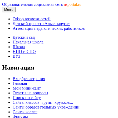
Образовательная социальная сеть
ns
portal.ru
Меню
Обзор возможностей
Детский проект «Алые паруса»
Аттестация педагогических работников
Детский сад
Начальная школа
Школа
НПО и СПО
ВУЗ
Навигация
Вход/регистрация
Главная
Мой мини-сайт
Ответы на вопросы
Поиск по сайту
Сайты классов, групп, кружков...
Сайты образовательных учреждений
Сайты коллег
Форумы