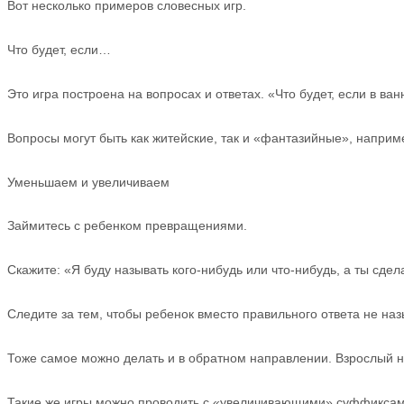
Вот несколько примеров словесных игр.
Что будет, если…
Это игра построена на вопросах и ответах. «Что будет, если в ванн
Вопросы могут быть как житейские, так и «фантазийные», наприм
Уменьшаем и увеличиваем
Займитесь с ребенком превращениями.
Скажите: «Я буду называть кого-нибудь или что-нибудь, а ты сдела
Следите за тем, чтобы ребенок вместо правильного ответа не назы
Тоже самое можно делать и в обратном направлении. Взрослый н
Такие же игры можно проводить с «увеличивающими» суффиксами: