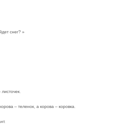
йдет снег? »
 листочек.
орова – теленок, а корова – коровка.
нт.