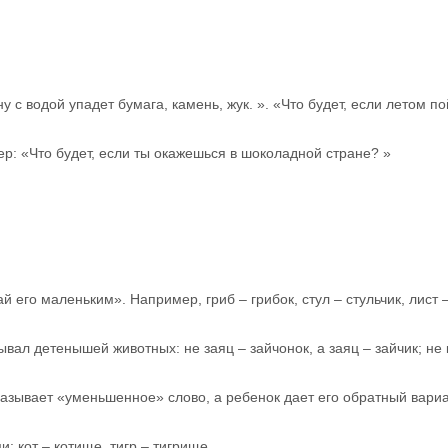
у с водой упадет бумага, камень, жук. ». «Что будет, если летом по
ер: «Что будет, если ты окажешься в шоколадной стране? »
й его маленьким». Например, гриб – грибок, стул – стульчик, лист –
вал детенышей животных: не заяц – зайчонок, а заяц – зайчик; не к
азывает «уменьшенное» слово, а ребенок дает его обратный вариа
 кот – котище, тигр – тигрище.